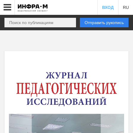
ВХОД
RU
Отправить рукопись