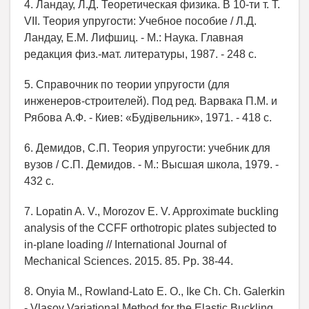
4. Ландау, Л.Д. Теоретическая физика. В 10-ти т. Т.
VII. Теория упругости: Учебное пособие / Л.Д.
Ландау, Е.М. Лифшиц. - М.: Наука. Главная
редакция физ.-мат. литературы, 1987. - 248 с.
5. Справочник по теории упругости (для
инженеров-строителей). Под ред. Варвака П.М. и
Рябова А.Ф. - Киев: «Будiвельник», 1971. - 418 с.
6. Демидов, С.П. Теория упругости: учебник для
вузов / С.П. Демидов. - М.: Высшая школа, 1979. -
432 с.
7. Lopatin A. V., Morozov E. V. Approximate buckling
analysis of the CCFF orthotropic plates subjected to
in-plane loading // International Journal of
Mechanical Sciences. 2015. 85. Pp. 38-44.
8. Onyia M., Rowland-Lato E. O., Ike Ch. Ch. Galerkin
- Vlasov Variational Method for the Elastic Buckling