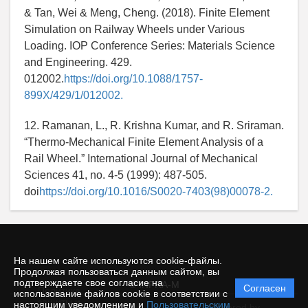
& Tan, Wei & Meng, Cheng. (2018). Finite Element
Simulation on Railway Wheels under Various
Loading. IOP Conference Series: Materials Science
and Engineering. 429.
012002.
https://doi.org/10.1088/1757-
899X/429/1/012002.
12. Ramanan, L., R. Krishna Kumar, and R. Sriraman.
“Thermo-Mechanical Finite Element Analysis of a
Rail Wheel.” International Journal of Mechanical
Sciences 41, no. 4-5 (1999): 487-505.
doi
https://doi.org/10.1016/S0020-7403(98)00078-2.
На нашем сайте используются cookie-файлы.
Продолжая пользоваться данным сайтом, вы
подтверждаете свое согласие на
© INFRA-M
Согласен
Политика
использование файлов cookie в соответствии с
защиты и
настоящим уведомлением и
Пользовательским
Powered by