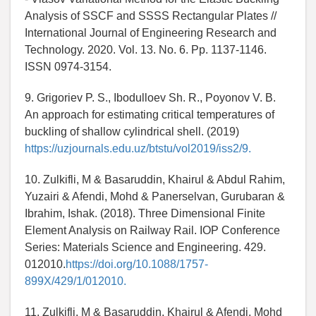
Analysis of SSCF and SSSS Rectangular Plates //
International Journal of Engineering Research and
Technology. 2020. Vol. 13. No. 6. Pp. 1137-1146.
ISSN 0974-3154.
9. Grigoriev P. S., Ibodulloev Sh. R., Poyonov V. B.
An approach for estimating critical temperatures of
buckling of shallow cylindrical shell. (2019)
https://uzjournals.edu.uz/btstu/vol2019/iss2/9.
10. Zulkifli, M & Basaruddin, Khairul & Abdul Rahim,
Yuzairi & Afendi, Mohd & Panerselvan, Gurubaran &
Ibrahim, Ishak. (2018). Three Dimensional Finite
Element Analysis on Railway Rail. IOP Conference
Series: Materials Science and Engineering. 429.
012010.
https://doi.org/10.1088/1757-
899X/429/1/012010.
11. Zulkifli, M & Basaruddin, Khairul & Afendi, Mohd