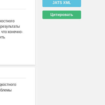
JATS XML
Цитировать
костного
 результаты
что конечно-
ить
дкостного
роблемы