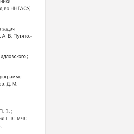
аники
зд-во ННГАСУ,
 задач
А. В. Путято.-
Шидловского ;
 программе
в, Д. М.
. В. ;
мия ГПС МЧС
.