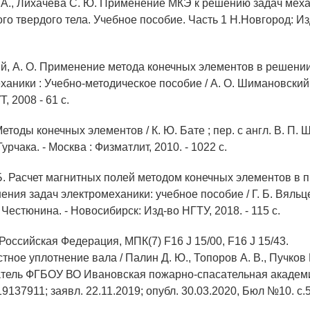
Г. А., Лихачева С. Ю. Применение МКЭ к решению задач мех
о твердого тела. Учебное пособие. Часть 1 Н.Новгород: И
й, А. О. Применение метода конечных элементов в решении
аники : Учебно-методическое пособие / А. О. Шимановский, 
, 2008 - 61 с.
 Методы конечных элементов / К. Ю. Бате ; пер. с англ. В. П. 
Турчака. - Москва : Физматлит, 2010. - 1022 с.
. Б. Расчет магнитных полей методом конечных элементов в
ия задач электромеханики: учебное пособие / Г. Б. Вяльце
. Честюнина. - Новосибирск: Изд-во НГТУ, 2018. - 115 с.
 Российская Федерация, МПК(7) F16 J 15/00, F16 J 15/43.
ное уплотнение вала / Палин Д. Ю., Топоров А. В., Пучков П
атель ФГБОУ ВО Ивановская пожарно-спасательная акаде
9137911; заявл. 22.11.2019; опубл. 30.03.2020, Бюл №10. с.5