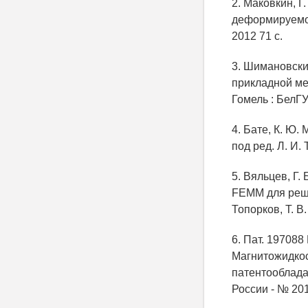
2. Маковкин, 
деформируемог
2012 71 с.
3. Шимановски
прикладной мех
Гомель : БелГУТ
4. Бате, К. Ю.
под ред. Л. И. 
5. Вяльцев, Г
FEMM для решен
Топорков, Т. В
6. Пат. 197088
Магнитожидкост
патентооблад
России - № 201