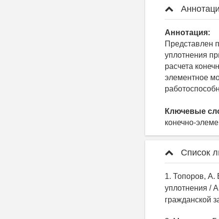
Аннотаци
Аннотация:
Представлен п
уплотнения пр
расчета конеч
элементное мо
работоспособн
Ключевые сл
конечно-элеме
Список л
1. Топоров, А
уплотнения / А
гражданской защ