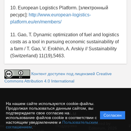
10. European Logistics Platform. [электронный
ресурс]:
http://www.european-logistics-
platform.eu/en/members/
11. Gao, T. Dynamic optimization of fuel and logistics
costs as a tool in pursuing economic sustainability of
a farm / T. Gao, V. Erokhin, A. Arskiy // Sustainability
(Switzerland) 11(19),5463.
Контент доступен под лицензией Creative
Commons Attribution 4.0 International
На нашем сайте используются cookie-файлы.
Продолжая пользоваться данным сайтом, вы
подтверждаете свое согласие на
© INFRA-M
Согласен
Политика
использование файлов cookie в соответствии с
защиты и
настоящим уведомлением и
Пользовательским
Powered by
ие
обработки
Поддержка
И
соглашением
.
Editorum,
2026
персональных