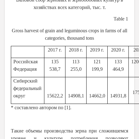
хозяйствах всех категорий, тыс. т.
Table 1
Gross harvest of grain and leguminous crops in farms of all
categories, thousand tons
2017 г.
2018 г.
2019 г.
2020 г.
20
Российская
135
113
121
133
120
Федерация
538,7
255,0
199,9
464,9
Сибирский
федеральный
17
округ
15622,2
14908,1
14662,0
14931,8
* составлено автором по [1].
Такие объемы производства зерна при сложившемся
уровне и культуре потребления позволяют