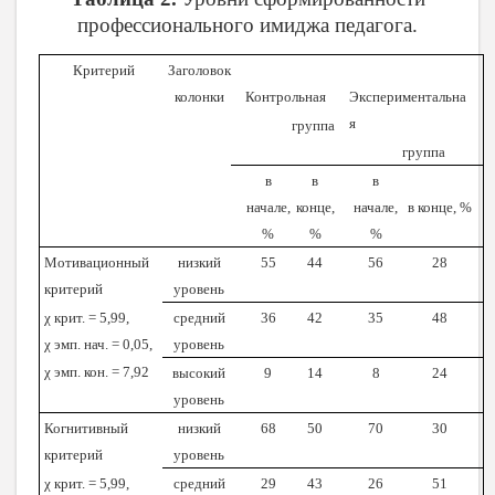
профессионального имиджа педагога.
Критерий
Заголовок
колонки
Контрольная
Экспериментальна
я
группа
группа
в
в
в
начале,
конце,
начале,
в конце, %
%
%
%
Мотивационный
низкий
55
44
56
28
критерий
уровень
χ крит. = 5,99,
средний
36
42
35
48
χ эмп. нач. = 0,05,
уровень
χ эмп. кон. = 7,92
высокий
9
14
8
24
уровень
Когнитивный
низкий
68
50
70
30
критерий
уровень
χ крит. = 5,99,
средний
29
43
26
51