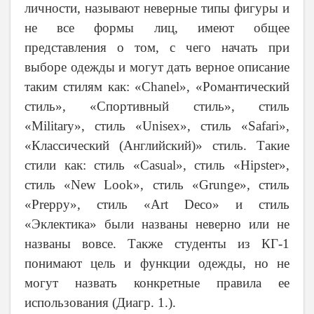
личности, называют неверные типы фигуры и
не все формы лиц, имеют общее
представления о том, с чего начать при
выборе одежды и могут дать верное описание
таким стилям как: «
Chanel
», «Романтический
стиль», «Спортивный стиль», стиль
«
Military
», стиль «
Unisex
», стиль «
Safari
»,
«Классический (Английский)» стиль. Такие
стили как: стиль «
Casual
», стиль «
Hipster
»,
стиль «
New
Look
», стиль «
Grunge
», стиль
«
Preppy
», стиль «
Art
Deco
» и стиль
«Эклектика» были названы неверно или не
названы вовсе. Также студенты из
КГ-1
понимают цель и функции одежды, но не
могут назвать конкретные правила ее
использования (Диагр. 1.).