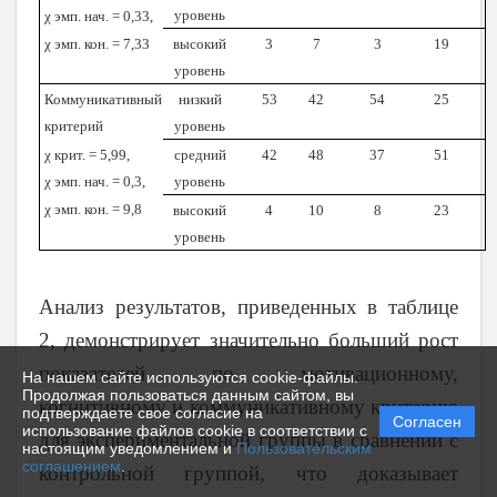
уровень
χ эмп. нач. = 0,33,
χ эмп. кон. = 7,33
высокий
3
7
3
19
уровень
Коммуникативный
низкий
53
42
54
25
критерий
уровень
χ крит. = 5,99,
средний
42
48
37
51
χ эмп. нач. = 0,3,
уровень
χ эмп. кон. = 9,8
высокий
4
10
8
23
уровень
Анализ результатов, приведенных в таблице
2, демонстрирует значительно больший рост
показателей по мотивационному,
На нашем сайте используются cookie-файлы.
Продолжая пользоваться данным сайтом, вы
когнитивному и коммуникативному критерию
подтверждаете свое согласие на
Согласен
использование файлов cookie в соответствии с
для экспериментальной группы в сравнении с
настоящим уведомлением и
Пользовательским
соглашением
.
контрольной группой, что доказывает