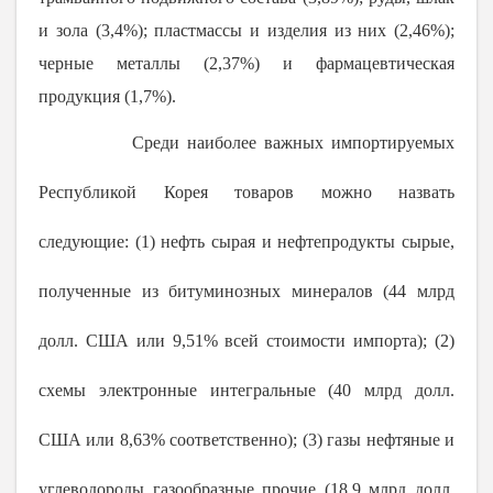
и зола (
3,4%); п
ластмассы и изделия из них (
2,46%);
ч
ерные металлы (
2,37%) и ф
армацевтическая
продукция (
1,7%
).
Среди наиболее важных импортируемых
Республикой Корея товаров можно назвать
следующие: (1) нефть сырая и нефтепродукты сырые,
полученные из битуминозных минералов (44 млрд
долл. США или
9,51% всей стоимости импорта
); (2)
схемы электронные интегральные (40 млрд долл.
США или
8,63%
соответственно); (3) газы нефтяные и
углеводороды газообразные прочие (18,9 млрд долл.