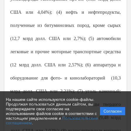
США или
4,04%); (4) н
ефть и нефтепродукты,
полученные из битуминозных пород, кроме сырых
(12,7 млрд долл. США или 2,7%); (5) автомобили
легковые и прочие моторные транспортные средства
(12 млрд долл. США или 2,5
7
%); (6) аппаратура и
оборудование для фото- и кинолабораторий (10,3
млрд долл. США или
2,21%
); (7) уголь каменный;
На нашем сайте используются cookie-файлы.
Продолжая пользоваться данным сайтом, вы
брикеты, окатыши и аналогичные виды твердого
подтверждаете свое согласие на
Согласен
использование файлов cookie в соответствии с
топлива, полученные из каменного угля (9,48 млрд
настоящим уведомлением и
Пользовательским
соглашением
.
долл. США или
2,02%
); (8) вычислительные машины