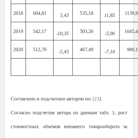
2018
604,81
535,18
1139,
5,43
11,85
2019
542,17
503,26
1045,
-10,35
-5,96
2020
512,70
467,49
980,
-5,43
-7,10
Составлено и подсчитано автором по:
[23
].
Согласно подсчетам автора по данным табл. 1, рост
стоимостных объемов внешнего товарооборота за