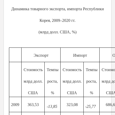
Динамика товарного экспорта, импорта Республики
Корея, 2009–2020 гг.
(млрд долл. США, %)
Экспорт
Импорт
О
Стоимость
Темпы
Стоимость
Темпы
Стоимо
млрд долл.
роста,
млрд долл.
роста,
млрд до
США
%
США
%
СШ
2009
363,53
323,08
686,
-13,85
-25,77