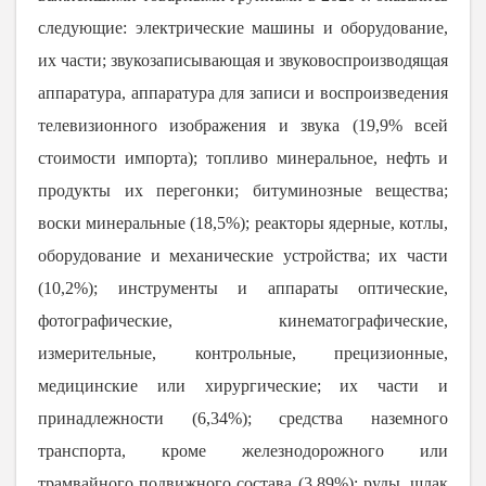
следующие: э
лектрические машины и оборудование,
их части; звукозаписывающая и звуковоспроизводящая
аппаратура, аппаратура для записи и воспроизведения
телевизионного изображения и звука (
19,9% всей
стоимости импорта); т
опливо минеральное, нефть и
продукты их перегонки; битуминозные вещества;
воски минеральные (
18,5%); р
еакторы ядерные, котлы,
оборудование и механические устройства; их части
(
10,2%); и
нструменты и аппараты оптические,
фотографические, кинематографические,
измерительные, контрольные, прецизионные,
медицинские или хирургические; их части и
принадлежности (
6,34%); с
редства наземного
транспорта, кроме железнодорожного или
трамвайного подвижного состава (
3,89%); р
уды, шлак