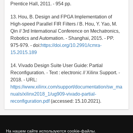
Prentice Hall, 2011. - 954 pp.
13. Hou, B. Design and FPGA Implementation of
High-speed Parallel FIR Filters / B. Hou, Y. Yao, M.
Qin // 3rd International Conference on Mechatronics,
Robotics and Automation. - Shanghai, 2015. - PP.
975-979. - doi:
https://doi.org/10.2991/icmra-
15.2015.189
14. Vivado Design Suite User Guide: Partial
Reconfiguration. - Text : electronic // Xilinx Support. -
2018. - URL:
https://www.xilinx.com/support/documentation/sw_ma
nuals/xilinx2018_1/ug909-vivado-partial-
reconfiguration.pdf
(accessed: 15.10.2021).
На нашем сайте используются cookie-файлы.