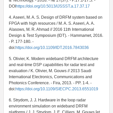
& Technology. - 2016. - № 17(37). - P.17.1-17.5. -
DOI
https://doi.org/10.5013/IJSSST.a.17.37.17
4. Aseeri, M. A. S. Design of DRFM system based on
FPGA with high resources / M. A. S. Aseeri, A. A.
Alasows, M. R. Ahmad // 2016 11th International
Design & Test Symposium (IDT). - Hammamet, 2016.
- P. 177-180. -
doi:
https://doi.org/10.1109/IDT.2016.7843036
5. Olivier, K. Modern wideband DRFM architecture
and real-time DSP capabilities for radar test and
evaluation / K. Olivier, M. Gouws // 2013 Saudi
International Electronics, Communications and
Photonics Conference. - Fira, 2013. - PP. 1-4. -
doi:
https://doi.org/10.1109/SIECPC.2013.6551019
6. Strydom, J. J. Hardware in the loop radar
environment simulation on wideband DRFM
platforms / J. J. Strydom, J. E. Cilliers, M. Gouws [et