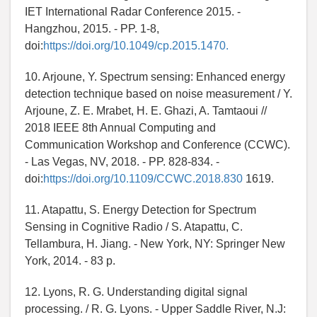
IET International Radar Conference 2015. -
Hangzhou, 2015. - PP. 1-8,
doi:
https://doi.org/10.1049/cp.2015.1470.
10. Arjoune, Y. Spectrum sensing: Enhanced energy
detection technique based on noise measurement / Y.
Arjoune, Z. E. Mrabet, H. E. Ghazi, A. Tamtaoui //
2018 IEEE 8th Annual Computing and
Communication Workshop and Conference (CCWC).
- Las Vegas, NV, 2018. - PP. 828-834. -
doi:
https://doi.org/10.1109/CCWC.2018.830
1619.
11. Atapattu, S. Energy Detection for Spectrum
Sensing in Cognitive Radio / S. Atapattu, C.
Tellambura, H. Jiang. - New York, NY: Springer New
York, 2014. - 83 p.
12. Lyons, R. G. Understanding digital signal
processing. / R. G. Lyons. - Upper Saddle River, N.J: