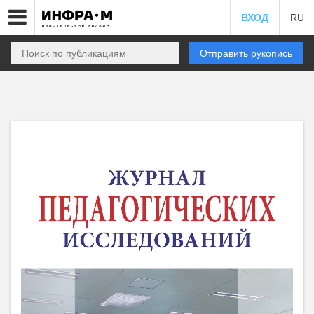
ВХОД
RU
Отправить рукопись