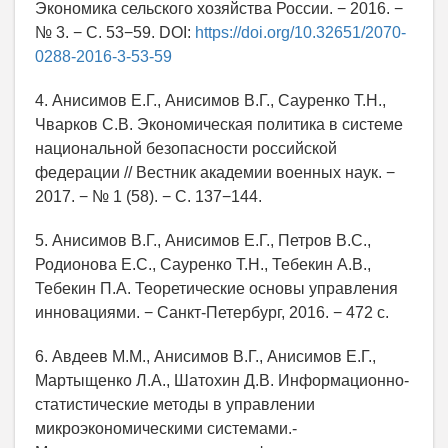
Экономика сельского хозяйства России. − 2016. −
№ 3. − С. 53−59. DOI:
https://doi.org/10.32651/2070-
0288-2016-3-53-59
4. Анисимов Е.Г., Анисимов В.Г., Сауренко Т.Н.,
Чварков С.В. Экономическая политика в системе
национальной безопасности российской
федерации // Вестник академии военных наук. −
2017. − № 1 (58). − С. 137−144.
5. Анисимов В.Г., Анисимов Е.Г., Петров В.С.,
Родионова Е.С., Сауренко Т.Н., Тебекин А.В.,
Тебекин П.А. Теоретические основы управления
инновациями. − Санкт-Петербург, 2016. − 472 с.
6. Авдеев М.М., Анисимов В.Г., Анисимов Е.Г.,
Мартыщенко Л.А., Шатохин Д.В. Информационно-
статистические методы в управлении
микроэкономическими системами.-