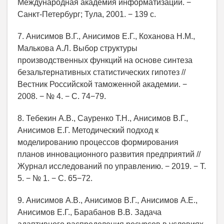
Международная академия информатизации. −
Санкт-Петербург; Тула, 2001. − 139 с.
7. Анисимов В.Г., Анисимов Е.Г., Коханова Н.М.,
Малькова А.Л. Выбор структуры
производственных функций на основе синтеза
безальтернативных статистических гипотез //
Вестник Российской таможенной академии. −
2008. − № 4. − С. 74−79.
8. Тебекин А.В., Сауренко Т.Н., Анисимов В.Г.,
Анисимов Е.Г. Методический подход к
моделированию процессов формирования
планов инновационного развития предприятий //
Журнал исследований по управлению. − 2019. − Т.
5. − № 1. − С. 65−72.
9. Анисимов А.В., Анисимов В.Г., Анисимов А.Е.,
Анисимов Е.Г., Барабанов В.В. Задача