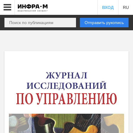
ВХОД
RU
Отправить рукопись