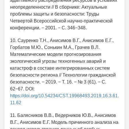
адаптивного распределения ресурсов в условиях
неопределенности // В сборнике: Актуальные
проблемы защиты и безопасности: Труды
Четвертой Всероссийской научно-практической
конференции. − 2001. − С. 346−348.
10. Сауренко Т.Н., Анисимов В.Г., Анисимов Е.Г.,
Горбатов М.Ю., Сонькин М.А., Грачев В.Л.
Математические модели прогнозирования
экологической угрозы техногенных аварий и
катастроф в составе интегрированных систем
безопасности региона // Технологии гражданской
безопасности. − 2019. − Т. 16. − № 3 (61). − С.
62−67. DOI:
https://doi.org/10.54234/CST.19968493.2019.16.3.61.
11.62
11. Балясников В.В., Ведерников Ю.В., Анисимов
В.Г., Анисимов Е.Г. Модель причинного анализа на