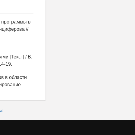
й программы в
Анциферова //
и [Текст] / В.
14-19.
ов в области
лирование
al