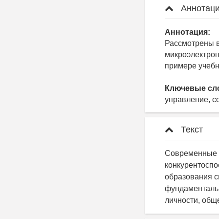
Аннотаци
Аннотация:
Рассмотрены в
микроэлектрон
примере учебн
Ключевые сл
управление, с
Текст
Современные т
конкурентоспо
образования с
фундаментальн
личности, обще