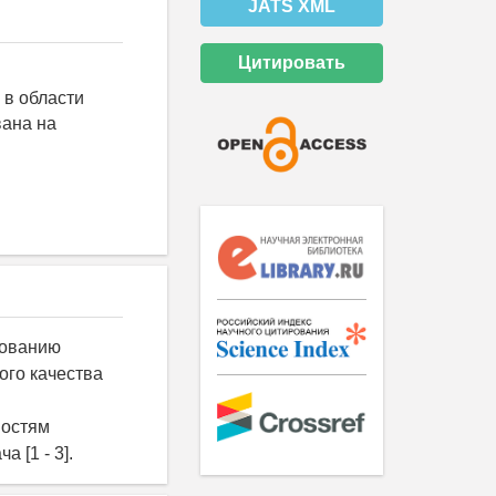
JATS XML
Цитировать
 в области
вана на
рованию
ого качества
ностям
 [1 - 3].