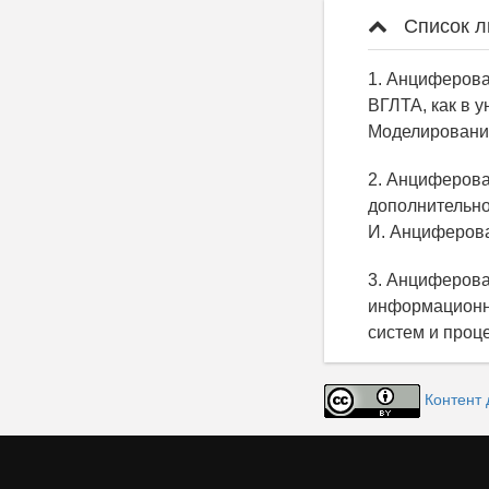
Список л
1. Анциферова
ВГЛТА, как в у
Моделирование 
2. Анциферова
дополнительно
И. Анциферова 
3. Анциферова
информационны
систем и процес
Контент 