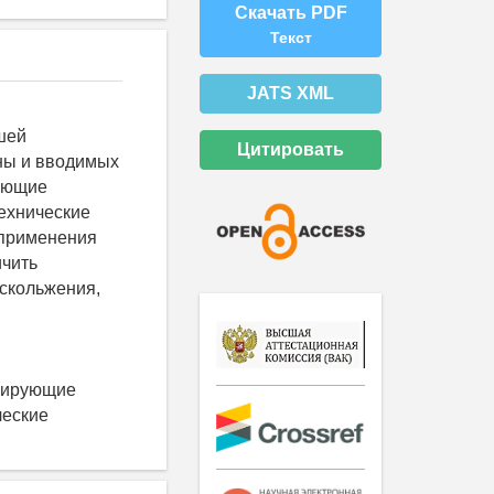
Скачать PDF
Текст
JATS XML
шей
Цитировать
ны и вводимых
ующие
ехнические
 применения
ичить
 скольжения,
лирующие
ческие