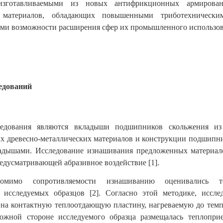
изготавливаемыми из новых антифрикционных армирован
х материалов, обладающих повышенными триботехническим
ми возможности расширения сфер их промышленного использов
едований
ледования являются вкладыши подшипников скольжения из
 древесно-металлических материалов и конструкции подшипн
ладышами.
Исследование изнашивания предложенных материал
предусматривающей
абразивное воздействие [1]
.
мимо сопротивляемости изнашиванию оценивались
теп
и исследуемых образцов [2]. Согласно этой методике, иссле
 на контактную теплоотдающую пластину, нагреваемую до темп
ожной стороне исследуемого образца размещалась теплоприе