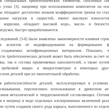
ия специальных триботехнических элементов, способных сн
 узлах [3], например при использовании композитов на осн
ы обладают достаточно низким коэффициентом трения по ста
азоне нагрузок и скоростей, имеют высокую износостой
я коррозии, обладают высокой водо-, масло- и бензосто
агрузки, быстро прирабатываются.
ледований [3-6] были выявлены закономерности влияния стро
ких аспектов её модифицирования на формирование ф
к создаваемых антифрикционных материалов. Показано, 
сти триботехнических деталей может быть обеспечено за счет 
вы, так и состава применяемых наполнителей, а также путе
 требуемой макро- и микрогеометрии и некоторых друг
слоев деталей при их окончательной обработке.
 работоспособности деталей, эксплуатируемых в условиях
смазывания, перспективно использование в древесном а
тания металлической и твердосмазочной составляющих. Опти
ся в матрицу в виде отдельных изолированных включений раз
ли путем создания своего рода каркаса, выполненного из отдел