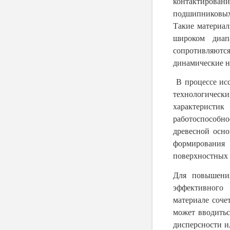
контактирован
подшипниковых
Такие материал
широком диап
сопротивляютс
динамические н
В процессе исс
технологичес
характеристи
работоспособно
древесной осно
формирования
поверхностных 
Для повышения
эффективного 
материале соче
может вводить
дисперсности и