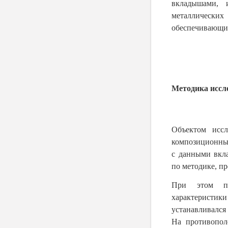
вкладышами, 
металлически
обеспечивающи
Методика иссл
Объектом исс
композиционных
с данными вк
по методике, 
При этом по
характеристик
устанавливался
На противопол