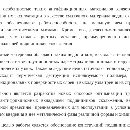
 особенностью таких антифрикционных материалов являет
при их эксплуатации в качестве смазочного материала водных с
ях обеспечивают работоспособность, не меньшую чем п
и синтетическими маслами. Кроме того, древесно-металличе
вле, чем сплавы цветных металлов, преимущественно исп
кладышей подшипников скольжения.
ные материалы обладают таким недостатком, как малая теплоп
ывается на эксплуатационных параметрах подшипников и нару
хнических узлов. Также вследствие недостаточного теплоотвода
сходит термическая деструкция используемого полимера
кциональных поверхностных слоев и выходу узла трения из ст
льной является разработка новых способов оптимизации тр
к антифрикционных вкладышей подшипников скольжения, в
ной древесины, предназначенных для эксплуатации в услов
тем введения в нее металлической фазы различной формы и химич
 целью работы является обоснование
конструкций подшипнико