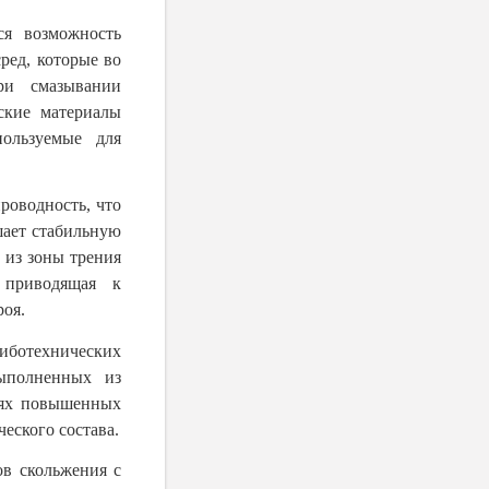
ся возможность
ред, которые во
ри смазывании
ские материалы
ользуемые для
роводность, что
шает стабильную
 из зоны трения
, приводящая к
роя.
иботехнических
ыполненных из
иях повышенных
еского состава.
в скольжения с