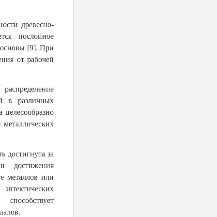
ности древесно-
тся послойное
основы [9]. При
ения от рабочей
 распределение
ей в различных
 целесообразно
 металлических
ь достигнута за
 и достижения
е металлов или
эвтектических
 способствует
иалов.