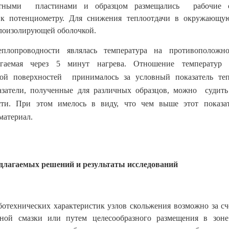
тными пластинами и образцом размещались рабочие с
к потенциометру. Для снижения теплоотдачи в окружающу
лоизолирующей оболочкой.
еплопроводности являлась температура на противоположн
тигаемая через 5 минут нагрева. Отношение температур 
ой поверхностей принималось за условный показатель теп
азатели, полученные для различных образцов, можно судит
сти. При этом имелось в виду, что чем выше этот показат
материал.
длагаемых решений и результаты исследований
отехнических характеристик узлов скольжения возможно за с
ной смазки или путем целесообразного размещения в зон