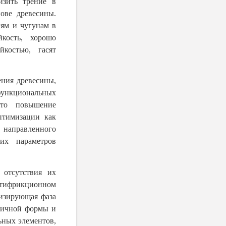
изить трение в
ове древесины.
лям и чугунам в
кость, хорошо
йкостью, гасят
ения древесины,
ункциональных
что повышение
оптимизации как
м направленного
их параметров
 отсутствия их
нтифрикционном
мизирующая фаза
личной формы и
ьных элементов,