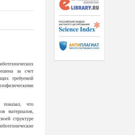
иботехнических
ешена за счет
ющих требуемой
еплофизическими
 показал, что
ов материалов,
воей структуре
риботехнические