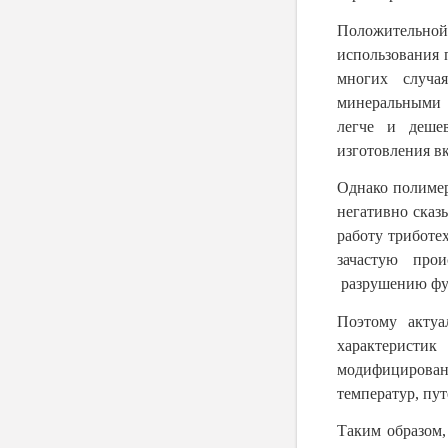
Положительной
использования 
многих случа
минеральными 
легче и деше
изготовления в
Однако полимер
негативно сказ
работу триботе
зачастую прои
разрушению фун
Поэтому актуа
характеристи
модифицирован
температур, пу
Таким образом,