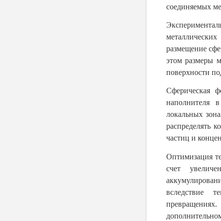
соединяемых ме
Эксперименталь
металлически
размещение сфе
этом размеры м
поверхности по
Сферическая ф
наполнителя в
локальных зон
распределять 
частиц и конце
Оптимизация те
счет увеличе
аккумулирован
вследствие т
превращениях
дополнительном