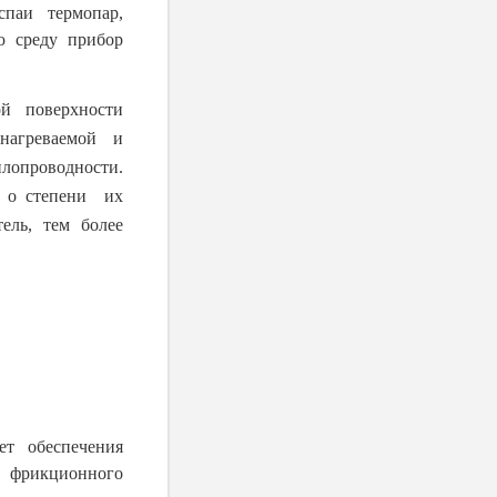
паи термопар,
ю среду прибор
ой поверхности
нагреваемой и
лопроводности.
ь о степени их
ель, тем более
чет обеспечения
е фрикционного