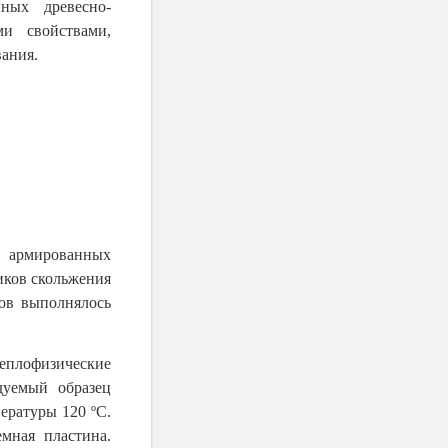
ных древесно-
и свойствами,
ания.
 армированных
иков скольжения
ов выполнялось
лофизические
дуемый образец
ературы 120 ºС.
мная пластина.