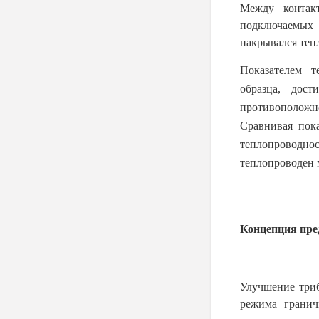
Между контак
подключаемых 
накрывался теп
Показателем т
образца, дос
противоположн
Сравнивая пок
теплопроводно
теплопроводен 
Концепция пре
Улучшение триб
режима гранич