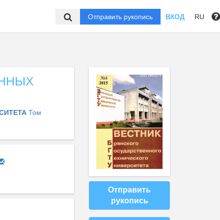
Отправить рукопись
ВХОД
RU
АННЫХ
РСИТЕТА
Том
Отправить
рукопись