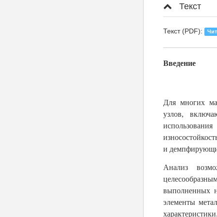
Текст
Текст (PDF):
Чит
Введение
Для многих ма
узлов, включ
использования
износостойкост
и демпфирующи
Анализ возмо
целесообразны
выполненных н
элементы метал
характеристики