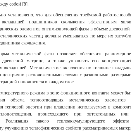
жду собой [8].
но установлено, что для обеспечения требуемой работоспособ
х вкладышей подшипников скольжения эффективным являе
рических элементов оптимизирующей фазы в объеме древесной 
еталлических частиц должны уменьшаться по мере их заглубл
дшипника скольжения.
орма металлической фазы позволяет обеспечить равномерное
 древесной матрице, а также управлять его концентраци
ах вкладышей. Металлические включения по толщине вкладыша
концентрично расположенными слоями с различными размерами
нтрацией наполнителя в каждом слое.
мпературного режима в зоне фрикционного контакта может быт
ния объема теплоотводящих металлических элементов
ия тепловой энергии при плавлении используемых в композит
еплопоглощения, происходящего при эвтектоидных или 
. Реализация такого теплоаккумулирующего эффекта
у улучшению теплофизических свойств рассматриваемых матер