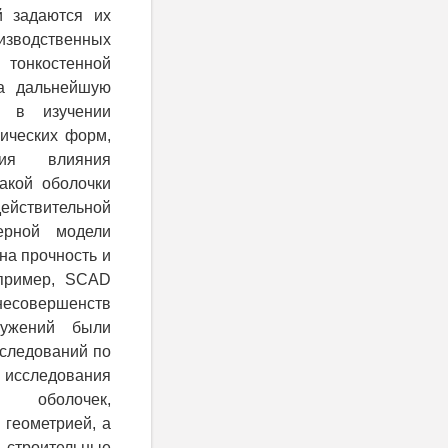
й задаются их
зводственных
тонкостенной
на дальнейшую
ь в изучении
ических форм,
ия влияния
акой оболочки
ействительной
ерной модели
на прочность и
апример, SCAD
есовершенств
ружений были
сследований по
исследования
 оболочек,
 геометрией, а
, строительные