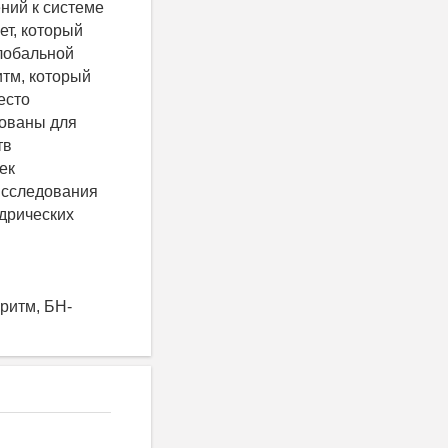
ний к системе
т, который
глобальной
итм, который
есто
зованы для
тв
ек
исследования
дрических
ритм, БН-