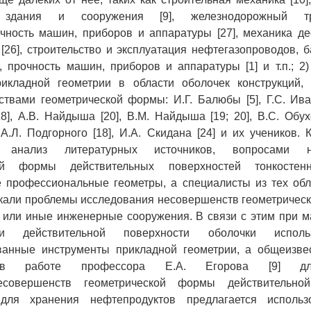
, здания и сооружения [9], железнодорожный тр
очность машин, приборов и аппаратуры [27], механика д
 [26], строительство и эксплуатация нефтегазопроводов, 
а, прочность машин, приборов и аппаратуры [1] и т.п.; 2
икладной геометрии в области оболочек конструкций,
твами геометрической формы: И.Г. Балюбы [5], Г.С. Иван
8], А.В. Найдыша [20], В.М. Найдыша [19; 20], В.С. Обухо
 А.Л. Подгорного [18], И.А. Скидана [24] и их учеников. 
 анализ литературных источников, вопросами н
кой формы действительных поверхностей тонкостен
 профессиональные геометры, а специалисты из тех обл
кали проблемы исследования несовершенств геометричес
 или иные инженерные сооружения. В связи с этим при 
ии действительной поверхности оболочки испол
ванные инструменты прикладной геометрии, а общеизве
 в работе профессора Е.А. Егорова [9] дл
есовершенств геометрической формы действительной
 для хранения нефтепродуктов предлагается использ