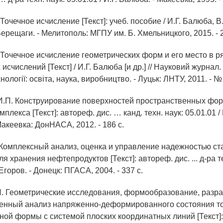
 Точечное исчисление [Текст]: учеб. пособие / И.Г. Балюба, 
Верещаги. - Мелитополь: МГПУ им. Б. Хмельницкого, 2015. - 2
 Точечное исчисление геометрических форм и его место в р
счислений [Текст] / И.Г. Балюба [и др.] // Науковий журнал
нології: освіта, наука, виробництво. - Луцьк: ЛНТУ, 2011. - № 6
И.П. Конструирование поверхностей пространственных фо
плекса [Текст]: автореф. дис. … канд. техн. наук: 05.01.01 /
акеевка: ДонНАСА, 2012. - 186 с.
. Комплексный анализ, оценка и управление надежностью с
я хранения нефтепродуктов [Текст]: автореф. дис. ... д-ра те
 Егоров. - Донецк: ПГАСА, 2004. - 337 c.
Н. Геометрические исследования, формообразование, разр
ленный анализ напряженно-деформированного состояния т
ной формы с системой плоских координатных линий [Текст]: