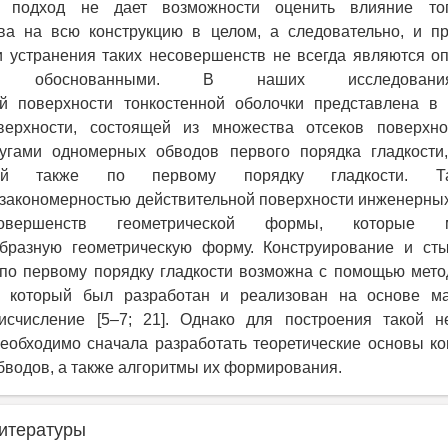
й подход не дает возможности оценить влияние то
ва на всю конструкцию в целом, а следовательно, и п
и устранения таких несовершенств не всегда являются о
ски обоснованными. В наших исследован
ой поверхности тонкостенной оболочки представлена в
верхности, состоящей из множества отсеков поверхно
угами одномерных обводов первого порядка гладкости
ой также по первому порядку гладкости. Та
закономерностью действительной поверхности инженерны
овершенств геометрической формы, которые 
бразную геометрическую форму. Конструирование и сты
 по первому порядку гладкости возможна с помощью мето
], который был разработан и реализован на основе ма
исчисление [5–7; 21]. Однако для построения такой н
еобходимо сначала разработать теоретические основы к
водов, а также алгоритмы их формирования.
итературы