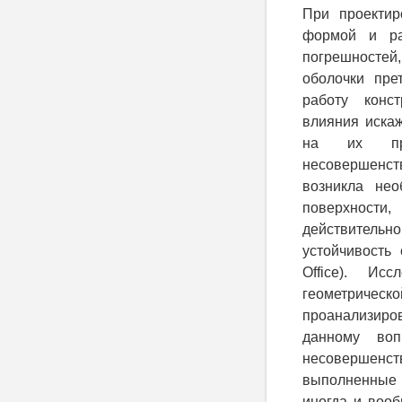
При проектир
формой и ра
погрешносте
оболочки пре
работу конс
влияния иска
на их про
несовершенст
возникла нео
поверхности
действительно
устойчивость
Office). Ис
геометричес
проанализиров
данному воп
несоверше
выполненные с
иногда и вооб