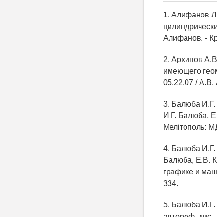
1. Алифанов Л
цилиндрических
Алифанов. - Кр
2. Архипов А.
имеющего геоме
05.22.07 / А.В.
3. Балюба И.Г.
И.Г. Балюба, Е
Мелітополь: МД
4. Балюба И.Г.
Балюба, Е.В. 
графике и маш
334.
5. Балюба И.Г.
автореф. дис. …