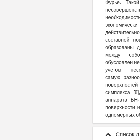
Фурье. Тако
несовершенст
необходимост
экономиче
действительн
составной по
образованы д
между соб
обусловлен не
учетом нес
самую разноо
поверхностей
симплекса [8
аппарата БН-
поверхности н
одномерных об
Список л