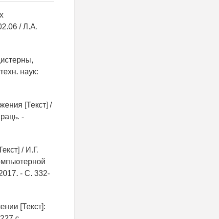
х
2.06 / Л.А.
цистерны,
ехн. наук:
ения [Текст] /
раць. -
кст] / И.Г.
компьютерной
17. - С. 332-
нии [Текст]:
227 с.