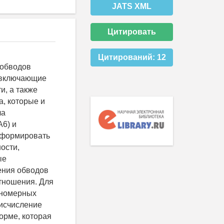
JATS XML
Цитировать
Цитирований:
12
 обводов
, включающие
и, а также
а, которые и
ла
6) и
 формировать
ости,
ые
ения обводов
отношения. Для
дномерных
 исчисление
орме, которая