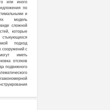
го или иного
редложения по
птимальными и
иях модель
 виде сложной
стей, которые
, стыкующихся
кой подход
х сооружений с
могут иметь
ковка отсеков
да подвижного
тематического
езакономерной
онструирования