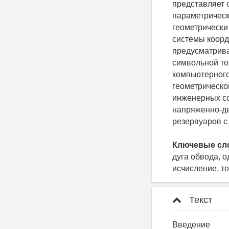
представляет 
параметрическ
геометрически
системы коорд
предусматрива
символьной то
компьютерного
геометрическо
инженерных со
напряженно-д
резервуаров с
Ключевые сл
дуга обвода, 
исчисление, т
Текст
Введение