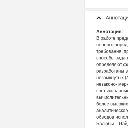
Аннотаци
Аннотация:
В работе пре
первого поряд
требования, пр
способы задан
определяют фо
разработаны в
незамкнутых (
незаконо- мер
состыкованные
вычислительны
более высоких
аналитическо
обводов испол
Балюбы – Найд