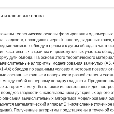
я и ключевые слова
дложены теоретические основы формирования одномерных
ка гладкости, проходящих через k наперед заданных точек
едъявляемые к обводу в целом и к дугам обвода в частност
ия касательных в крайних и промежуточных участках обвод
рму дуги обвода. На основе этого теоретического материа
ычислительные алгоритмы моделирования замкнутых (А5, А
А1-А4) обводов по заданным условиям, которые позволяют
ные составные кривые и поверхности разной степени сложн
 между собой по первому порядку гладкости. Предложенн
е алгоритмы могут быть также использованы и для постро
 порядков гладкости с использованием дуг кривых одного 
го описания вычислительных алгоритмов моделирования о
ьзуется математический аппарат БН-исчисление (точечное
ыша). Полученные алгоритмы представлены в точечной ф