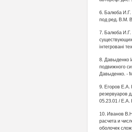
6. Балюба И.Г.
под ред. В.М. 
7. Балюба И.Г.
существующих и
інтегровані тех
8. Давыденко 
подвижного сим
Давыденко. - М
9. Егоров Е.А
резервуаров дл
05.23.01 / Е.А.
10. Иванов В.
расчета и чис
оболочек слож