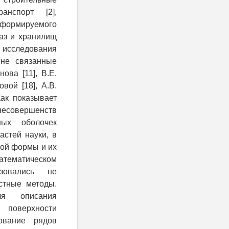
анспорт [2],
еформируемого
баз и хранилищ
) исследования
 не связанные
ова [11], В.Е.
вой [18], А.В.
Как показывает
есовершенств
ных оболочек
астей науки, в
кой формы и их
математическом
ьзовались не
стные методы.
я описания
 поверхности
ование рядов