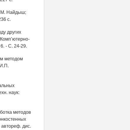
В.М. Найдыш;
36 с.
яду других
. Комп’ютерно-
. - С. 24-29.
рм методом
 И.П.
тальных
хн. наук:
аботка методов
онкостенных
 автореф. дис.