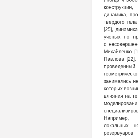
конструкции
динамика, пр
твердого тела
[25], динамик
ученых по пр
с несовершенс
Михайленко [1
Павлова [22],
проведенный
геометричес
занимались не
которых возни
влияния на те
моделирован
специализиро
Например,
локальных н
резервуаров