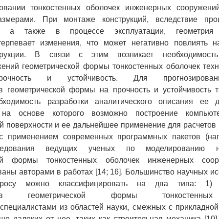
овании тонкостенных оболочек инженерных сооружени
змерами. При монтаже конструкций, вследствие прои
й, а также в процессе эксплуатации, геометрия 
терпевает изменения, что может негативно повлиять 
трукции. В связи с этим возникает необходимост
жений геометрической формы тонкостенных оболочек техн
чность и устойчивость. Для прогнозирован
в геометрической формы на прочность и устойчивость т
бходимость разработки аналитического описания ее д
, на основе которого возможно построение компьют
й поверхности и ее дальнейшее применение для расчетов 
 с применением современных программных пакетов (н
следования ведущих ученых по моделированию н
кой формы тонкостенных оболочек инженерных соо
аны авторами в работах [14; 16]. Большинство научных и
росу можно классифицировать на два типа: 1) 
нств геометрической формы тонкостенных
пециалистами из областей науки, смежных с прикладной
ще далеких от нее, таких как строительная механика [10]