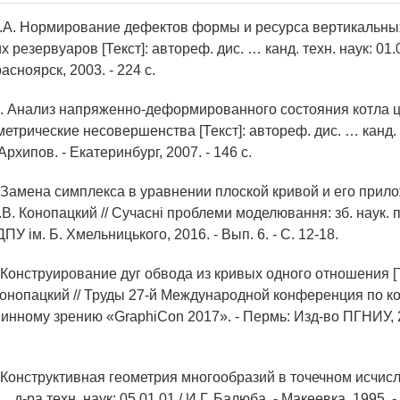
.А. Нормирование дефектов формы и ресурса вертикальны
 резервуаров [Текст]: автореф. дис. … канд. техн. наук: 01.0
асноярск, 2003. - 224 с.
В. Анализ напряженно-деформированного состояния котла 
трические несовершенства [Текст]: автореф. дис. … канд. т
 Архипов. - Екатеринбург, 2007. - 146 с.
 Замена симплекса в уравнении плоской кривой и его прилож
.В. Конопацкий // Сучасні проблеми моделювання: зб. наук. п
ПУ ім. Б. Хмельницького, 2016. - Вып. 6. - С. 12-18.
 Конструирование дуг обвода из кривых одного отношения [Те
Конопацкий // Труды 27-й Международной конференция по 
инному зрению «GraphiCon 2017». - Пермь: Изд-во ПГНИУ, 20
 Конструктивная геометрия многообразий в точечном исчисле
 д-ра техн. наук: 05.01.01 / И.Г. Балюба. - Макеевка, 1995. - 