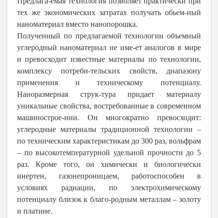
Предлага-емая технология позволяет практически при
тех же экономических затратах получать обьем-ный
наноматериал вместо нанопорошка.
Полученный по предлагаемой технологии объемный
углеродный наноматериал не име-ет аналогов в мире
и превосходит известные материалы по технологии,
комплексу потреби-тельских свойств, диапазону
применения и техническому потенциалу.
Наноразмерная струк-тура придает
материалу
уникальные свойства, востребованные в современном
машинострое-нии. Он многократно превосходит:
углеродные материалы традиционной технологии –
по техническим характеристикам до 300 раз, вольфрам
– по высокотемпературной удельной прочности до 5
раз. Кроме того, он химически и биологически
инертен, газонепроницаем, работоспособен в
условиях радиации, по электрохимическому
потенциалу близок к благо-родным металлам – золоту
и платине.