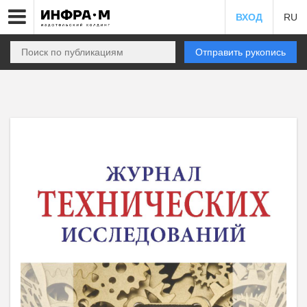
ВХОД
RU
Отправить рукопись