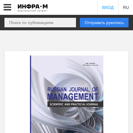
ВХОД
RU
Отправить рукопись