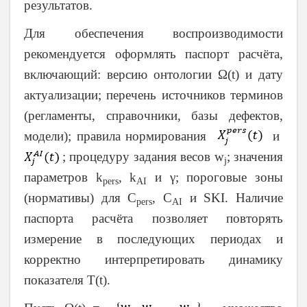
результатов.
Для обеспечения воспроизводимости
рекомендуется оформлять паспорт расчёта,
включающий: версию онтологии Ω(t) и дату
актуализации; перечень источников терминов
(регламенты, справочники, базы дефектов,
модели); правила нормирования
и
; процедуру задания весов w
; значения
j
параметров k
, k
и γ; пороговые зоны
pers
AI
(нормативы) для C
, C
и SKI. Наличие
pers
AI
паспорта расчёта позволяет повторять
измерение в последующих периодах и
корректно интерпретировать динамику
показателя T(t).