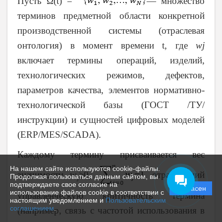
Пусть Ω(t) =
— множество
терминов предметной области конкретной
производственной системы (отраслевая
онтология) в момент времени t, где
w
j
включает термины операций, изделий,
технологических режимов, дефектов,
параметров качества, элементов нормативно-
технологической базы (ГОСТ /ТУ/
инструкции) и сущностей цифровых моделей
(ERP/MES/SCADA).
Каждому термину присваивается вес
На нашем сайте используются cookie-файлы.
значимости w
≥0,
, отражающий
Продолжая пользоваться данным сайтом, вы
j
подтверждаете свое согласие на
Согласен
использование файлов cookie в соответствии с
управленческую критичность термина
настоящим уведомлением и
Пользовательским
соглашением
.
(например, связь с частотой использования в