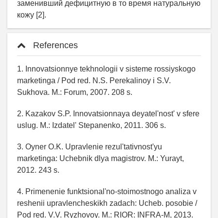
заменивший дефицитную в то время натуральную
кожу [2].
References
1. Innovatsionnye tekhnologii v sisteme rossiyskogo
marketinga / Pod red. N.S. Perekalinoy i S.V.
Sukhova. M.: Forum, 2007. 208 s.
2. Kazakov S.P. Innovatsionnaya deyatel'nost' v sfere
uslug. M.: Izdatel' Stepanenko, 2011. 306 s.
3. Oyner O.K. Upravlenie rezul'tativnost'yu
marketinga: Uchebnik dlya magistrov. M.: Yurayt,
2012. 243 s.
4. Primenenie funktsional'no-stoimostnogo analiza v
reshenii upravlencheskikh zadach: Ucheb. posobie /
Pod red. V.V. Ryzhovoy. M.: RIOR: INFRA-M, 2013.