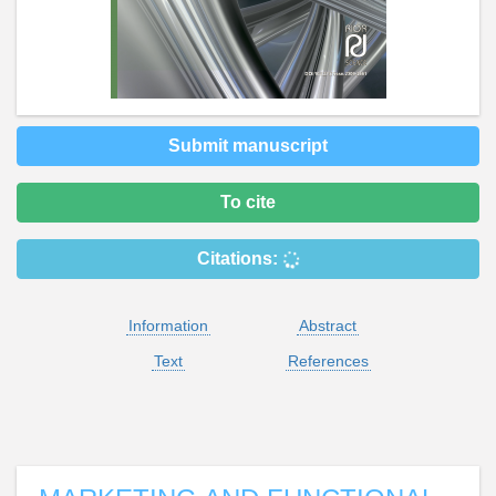
Submit manuscript
To cite
Citations:
Information
Abstract
Text
References