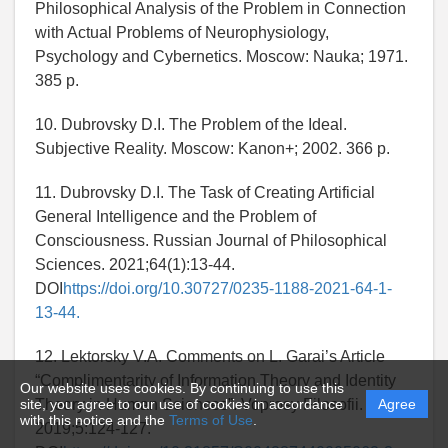
Philosophical Analysis of the Problem in Connection
with Actual Problems of Neurophysiology,
Psychology and Cybernetics. Moscow: Nauka; 1971.
385 p.
10. Dubrovsky D.I. The Problem of the Ideal.
Subjective Reality. Moscow: Kanon+; 2002. 366 p.
11. Dubrovsky D.I. The Task of Creating Artificial
General Intelligence and the Problem of
Consciousness. Russian Journal of Philosophical
Sciences. 2021;64(1):13-44.
DOI
https://doi.org/10.30727/0235-1188-2021-64-1-
13-44.
12. Lektorsky V.A. Comments on L. Garai’s Article
“Complimentarity of Information Theory and Identity
Our website uses cookies. By continuing to use this
Theory in Human Sciences”. Voprosy Filosofii.
site, you agree to our use of cookies in accordance
Agree
with this notice and the
Terms of Use
.
2019;5:124-127.