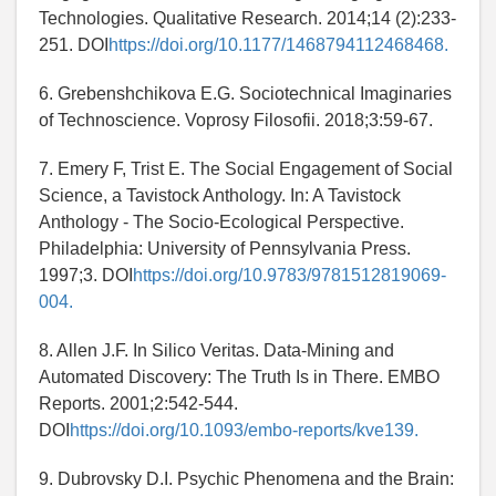
Technologies. Qualitative Research. 2014;14 (2):233-
251. DOI
https://doi.org/10.1177/1468794112468468.
6. Grebenshchikova E.G. Sociotechnical Imaginaries
of Technoscience. Voprosy Filosofii. 2018;3:59-67.
7. Emery F, Trist E. The Social Engagement of Social
Science, a Tavistock Anthology. In: A Tavistock
Anthology - The Socio-Ecological Perspective.
Philadelphia: University of Pennsylvania Press.
1997;3. DOI
https://doi.org/10.9783/9781512819069-
004.
8. Allen J.F. In Silico Veritas. Data-Mining and
Automated Discovery: The Truth Is in There. EMBO
Reports. 2001;2:542-544.
DOI
https://doi.org/10.1093/embo-reports/kve139.
9. Dubrovsky D.I. Psychic Phenomena and the Brain: