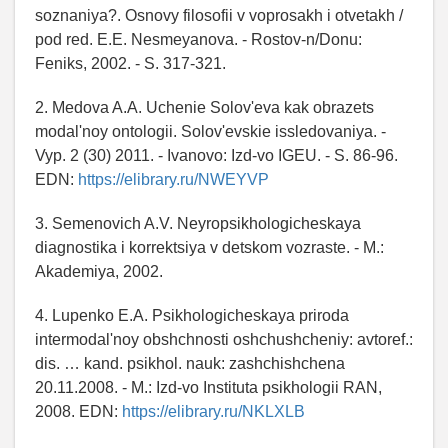
soznaniya?. Osnovy filosofii v voprosakh i otvetakh /
pod red. E.E. Nesmeyanova. - Rostov-n/Donu:
Feniks, 2002. - S. 317-321.
2. Medova A.A. Uchenie Solov'eva kak obrazets
modal'noy ontologii. Solov'evskie issledovaniya. -
Vyp. 2 (30) 2011. - Ivanovo: Izd-vo IGEU. - S. 86-96.
EDN:
https://elibrary.ru/NWEYVP
3. Semenovich A.V. Neyropsikhologicheskaya
diagnostika i korrektsiya v detskom vozraste. - M.:
Akademiya, 2002.
4. Lupenko E.A. Psikhologicheskaya priroda
intermodal'noy obshchnosti oshchushcheniy: avtoref.:
dis. … kand. psikhol. nauk: zashchishchena
20.11.2008. - M.: Izd-vo Instituta psikhologii RAN,
2008. EDN:
https://elibrary.ru/NKLXLB