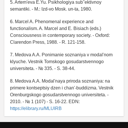
5. Artem'eva E.Yu. Psikhologiya sub''ektivnoy
semantiki. - M.: Izd-vo Mosk. un-ta, 1980.
6. Marcel A. Phenomenal experience and
functionalism. A. Marcel and E. Bisiach (eds.)
Consciousness in contemporary society. - Oxford:
Clarendon Press, 1988. - R. 121-158.
7. Medova A.A. Ponimanie soznaniya v modal'nom
klyuche. Vestnik Tomskogo gosudarstvennogo
universiteta. - № 335. - S. 38-44.
8. Medova A.A. Modal'naya priroda soznaniya: na
primere kontseptsiy dzen i chan'-buddizma. Vestnik
Orenburgskogo gosudarstvennogo universiteta. -
2010. - № 1 (107) - S. 16-22. EDN:
https://elibrary.ru/MLUIRB