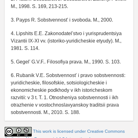
M., 1998. S. 169, 213-215.
3. Payps R. Sobstvennost' i svoboda. M., 2000.
4. Lipshits E.E. Zakonodatel'stvo i yurisprudentsiya
Vizantii IX-XI vv. (istoriko-yuridicheskie etyudy). M.,
1981. S. 114.
5. Gegel' G.V.F.. Filosofiya prava. M., 1990. S. 103.
6. Rubanik V.E. Sobstvennost' i pravo sobstvennosti:
yuridicheskie, filosofskie, sotsiologicheskie i
ekonomicheskie podkhody v ikh istoricheskom
razvitii: v 3 t. T. 1. Otnosheniya sobstvennosti i ikh
otrazhenie v vostochnoslavyanskoy traditsii prava
sobstvennosti. M., 2010. S. 188.
This work is licensed under Creative Commons