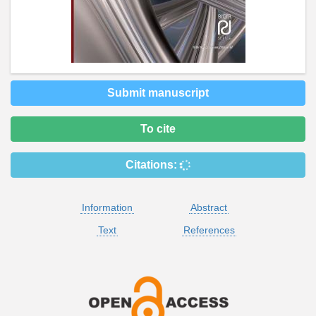
Submit manuscript
To cite
Citations:
Information
Abstract
Text
References