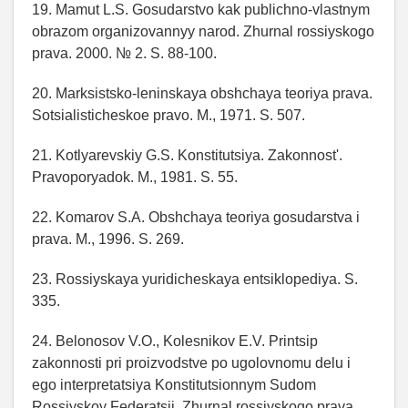
19. Mamut L.S. Gosudarstvo kak publichno-vlastnym
obrazom organizovannyy narod. Zhurnal rossiyskogo
prava. 2000. № 2. S. 88-100.
20. Marksistsko-leninskaya obshchaya teoriya prava.
Sotsialisticheskoe pravo. M., 1971. S. 507.
21. Kotlyarevskiy G.S. Konstitutsiya. Zakonnost'.
Pravoporyadok. M., 1981. S. 55.
22. Komarov S.A. Obshchaya teoriya gosudarstva i
prava. M., 1996. S. 269.
23. Rossiyskaya yuridicheskaya entsiklopediya. S.
335.
24. Belonosov V.O., Kolesnikov E.V. Printsip
zakonnosti pri proizvodstve po ugolovnomu delu i
ego interpretatsiya Konstitutsionnym Sudom
Rossiyskoy Federatsii. Zhurnal rossiyskogo prava.