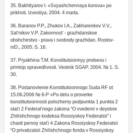
35. Bakhtiyarov I. «Svyashchennaya korova» po
prikhoti. Izvestiya. 2004. 4 marta.
36. Baranov P.P., Zhukov I.A., Zakharenkov V.V.,
Sal'nikov V.P. Zakonnost' - grazhdanskoe
obshchestvo - prava i svobody grazhdan. Rostov-
n/D., 2005. S. 16.
37. Pryakhina T.M. Konstitutsionnyy protsess i
printsip spravedlivosti. Vestnik SGAP. 2004. № 1. S.
30.
38. Postanovlenie Konstitutsionnogo Suda RF ot
15.06.2006 № 6-P «Po delu o proverke
konstitutsionnosti polozheniy podpunkta 1 punkta 2
stat'i 2 Federal'nogo zakona “O vvedenii v deystvie
Zhilishchnogo kodeksa Rossiyskoy Federatsii” i
chasti pervoy stat'i 4 Zakona Rossiyskoy Federatsii
“O privatizatsii Zhilishchnogo fonda v Rossiyskoy