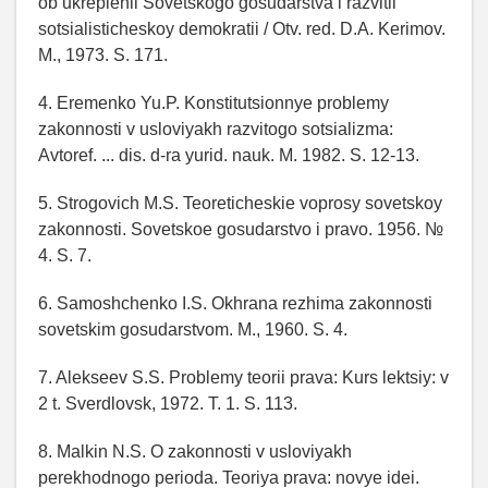
ob ukreplenii Sovetskogo gosudarstva i razvitii
sotsialisticheskoy demokratii / Otv. red. D.A. Kerimov.
M., 1973. S. 171.
4. Eremenko Yu.P. Konstitutsionnye problemy
zakonnosti v usloviyakh razvitogo sotsializma:
Avtoref. ... dis. d-ra yurid. nauk. M. 1982. S. 12-13.
5. Strogovich M.S. Teoreticheskie voprosy sovetskoy
zakonnosti. Sovetskoe gosudarstvo i pravo. 1956. №
4. S. 7.
6. Samoshchenko I.S. Okhrana rezhima zakonnosti
sovetskim gosudarstvom. M., 1960. S. 4.
7. Alekseev S.S. Problemy teorii prava: Kurs lektsiy: v
2 t. Sverdlovsk, 1972. T. 1. S. 113.
8. Malkin N.S. O zakonnosti v usloviyakh
perekhodnogo perioda. Teoriya prava: novye idei.