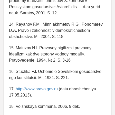
problemy realizatsii printsipov zakonnosti v
Rossiyskom gosudarstve: Avtoref. dis. ... d-ra yurid.
nauk. Saratov, 2001. S. 12.
14. Rayanov F.M., Minniakhmetov R.G., Ponomarev
D.A. Pravo i zakonnost' v demokraticheskom
obshchestve. M., 2004. S. 118.
15. Matuzov N.I. Pravovoy nigilizm i pravovoy
idealizm kak dve storony «odnoy medali».
Pravovedenie. 1994. № 2. S. 3-16.
16. Stuchka P.I. Uchenie o Sovetskom gosudarstve i
ego konstitutsii. M., 1931. S. 221.
17.
http://www.pravo.gov.ru
(data obrashcheniya
17.05.2013).
18. Volzhskaya kommuna. 2006. 9 dek.