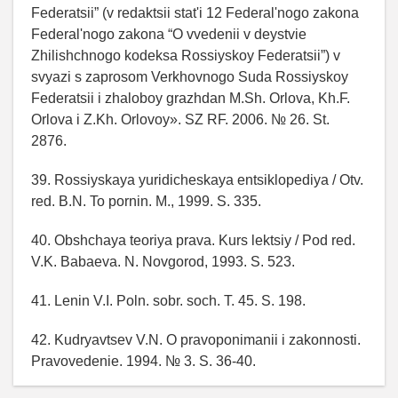
Federatsii” (v redaktsii stat'i 12 Federal'nogo zakona
Federal'nogo zakona “O vvedenii v deystvie
Zhilishchnogo kodeksa Rossiyskoy Federatsii”) v
svyazi s zaprosom Verkhovnogo Suda Rossiyskoy
Federatsii i zhaloboy grazhdan M.Sh. Orlova, Kh.F.
Orlova i Z.Kh. Orlovoy». SZ RF. 2006. № 26. St.
2876.
39. Rossiyskaya yuridicheskaya entsiklopediya / Otv.
red. B.N. To pornin. M., 1999. S. 335.
40. Obshchaya teoriya prava. Kurs lektsiy / Pod red.
V.K. Babaeva. N. Novgorod, 1993. S. 523.
41. Lenin V.I. Poln. sobr. soch. T. 45. S. 198.
42. Kudryavtsev V.N. O pravoponimanii i zakonnosti.
Pravovedenie. 1994. № 3. S. 36-40.