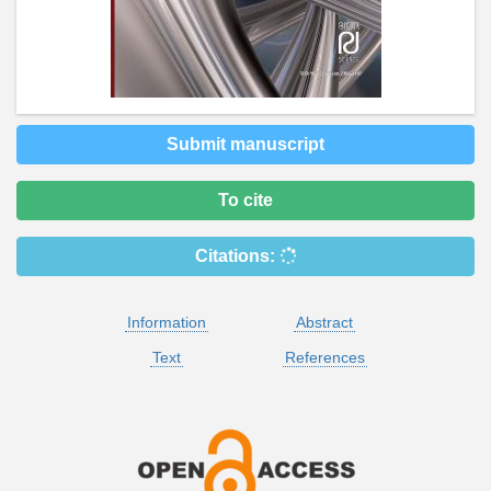
Submit manuscript
To cite
Citations:
Information
Abstract
Text
References