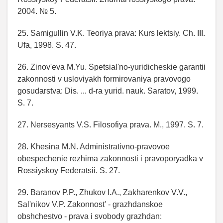
2004. № 5.
25. Samigullin V.K. Teoriya prava: Kurs lektsiy. Ch. III.
Ufa, 1998. S. 47.
26. Zinov'eva M.Yu. Spetsial'no-yuridicheskie garantii
zakonnosti v usloviyakh formirovaniya pravovogo
gosudarstva: Dis. ... d-ra yurid. nauk. Saratov, 1999.
S. 7.
27. Nersesyants V.S. Filosofiya prava. M., 1997. S. 7.
28. Khesina M.N. Administrativno-pravovoe
obespechenie rezhima zakonnosti i pravoporyadka v
Rossiyskoy Federatsii. S. 27.
29. Baranov P.P., Zhukov I.A., Zakharenkov V.V.,
Sal'nikov V.P. Zakonnost' - grazhdanskoe
obshchestvo - prava i svobody grazhdan: