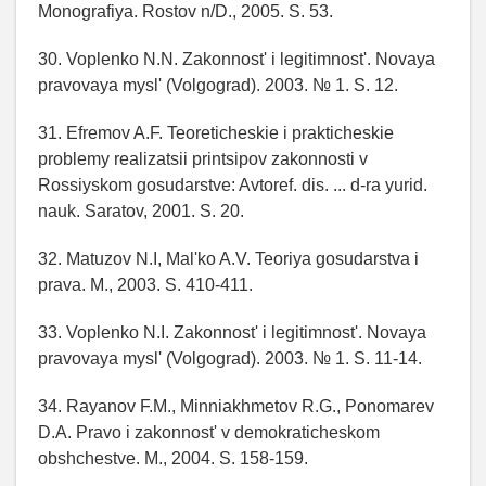
Monografiya. Rostov n/D., 2005. S. 53.
30. Voplenko N.N. Zakonnost' i legitimnost'. Novaya
pravovaya mysl' (Volgograd). 2003. № 1. S. 12.
31. Efremov A.F. Teoreticheskie i prakticheskie
problemy realizatsii printsipov zakonnosti v
Rossiyskom gosudarstve: Avtoref. dis. ... d-ra yurid.
nauk. Saratov, 2001. S. 20.
32. Matuzov N.I, Mal'ko A.V. Teoriya gosudarstva i
prava. M., 2003. S. 410-411.
33. Voplenko N.I. Zakonnost' i legitimnost'. Novaya
pravovaya mysl' (Volgograd). 2003. № 1. S. 11-14.
34. Rayanov F.M., Minniakhmetov R.G., Ponomarev
D.A. Pravo i zakonnost' v demokraticheskom
obshchestve. M., 2004. S. 158-159.