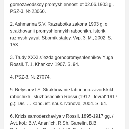
gornozavodskoy promyshlennosti ot 02.06.1903 g..
PSZ-3. № 23060.
2. Ashmarina S.V. Razrabotka zakona 1903 g. o
strakhovanii promyshlennykh rabochikh. Istoriki
razmyshlyayut. Sbornik statey. Vyp. 3. M., 2002. S.
153.
3. Trudy XXXI s''ezda gornopromyshlennikov Yuga
Rossii. T. 1. Khar'kov, 1907. S. 94.
4. PSZ-3. № 27074.
5. Belyshev I.S. Strakhovanie fabrichno-zavodskikh
rabochikh i sluzhashchikh Rossii (1912 - fevral' 1917
g.): Dis. … kand. ist. nauk. Ivanovo, 2004. S. 64.
6. Krizis samoderzhaviya v Rossii. 1895-1917 gg. /
Avt. kol.: B.V. Anan'ich, R.Sh. Ganelin, B.B.