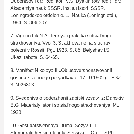
Dubentsov i dr.; Red. kol.: V.S. Dyakin (otv. red.) i dr.;
Akademiya nauk SSSR. Institut istorii SSSR.
Leningradskoe otdelenie. L.: Nauka (Leningr. otd.),
1984. S. 306-307.
7. Vigdorchik N.A. Teoriya i praktika sotsial'nogo
strakhovaniya. Vyp. 3. Strakhovanie na sluchay
bolezni v Rossii. Pg., 1923. S. 85; Belyshev I.S.
Ukaz. rabota. S. 64-65.
8. Manifest Nikolaya II «Ob usovershenstvovanii
gosudarstvennogo poryadka» ot 17.10.1905 g.. PSZ-
3. №26803.
9. Svedeniya o soderzhanii zapiski vzyaty iz: Danskiy
B.G. Materialy istorii sotsial'nogo strakhovaniya. M.,
1928.
10. Gosudarstvennaya Duma. Sozyv 111.
Stenograficheskie otchety. Sessiya 1. Ch. 1. SPb.,