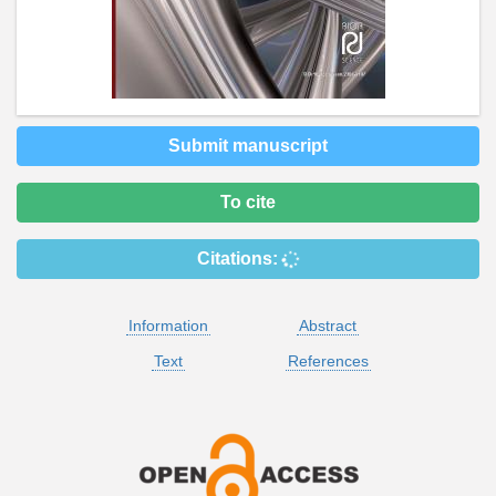
Submit manuscript
To cite
Citations:
Information
Abstract
Text
References