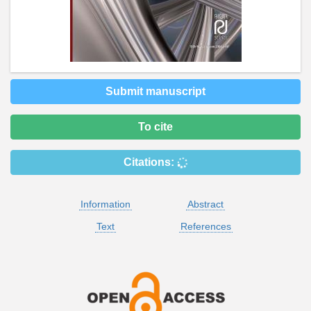
Submit manuscript
To cite
Citations:
Information
Abstract
Text
References