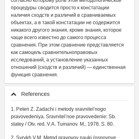
согласно которому роль этой методологической
процедуры сводится просто к констатации
наличия сходств и различий в сравниваемых
объектах, а в такой констатации не содержится
никакого другого знания, кроме знания, которое
чаще всего известно до самого процесса
сравнения. При этом сравнение представляется
как самоцель сравнительно­правовых
исследований, а установление указанных
отношений (сходств и различий) — единственная
функция сравнения.
References
1. Peteri Z. Zadachi i metody sravnitel'nogo
pravovedeniya. Sravnitel'noe pravovedenie: Sb.
statey / Otv. red. V.A. Tumanov. M., 1978. S. 80.
2. Syrykh V.M. Metod pravovoy nauki (osnovnye