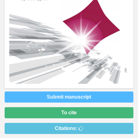
Submit manuscript
To cite
Citations: