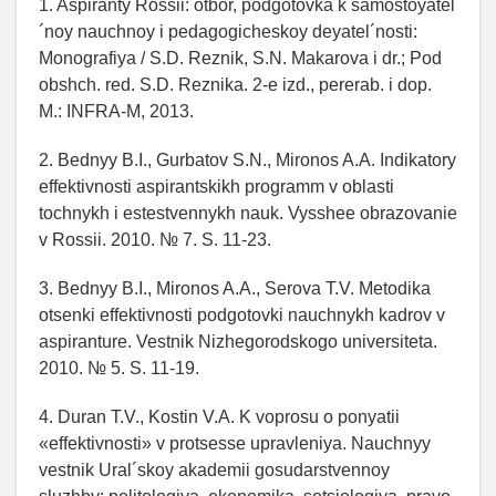
1. Aspiranty Rossii: otbor, podgotovka k samostoyatel
´noy nauchnoy i pedagogicheskoy deyatel´nosti:
Monografiya / S.D. Reznik, S.N. Makarova i dr.; Pod
obshch. red. S.D. Reznika. 2-e izd., pererab. i dop.
M.: INFRA-M, 2013.
2. Bednyy B.I., Gurbatov S.N., Mironos A.A. Indikatory
effektivnosti aspirantskikh programm v oblasti
tochnykh i estestvennykh nauk. Vysshee obrazovanie
v Rossii. 2010. № 7. S. 11-23.
3. Bednyy B.I., Mironos A.A., Serova T.V. Metodika
otsenki effektivnosti podgotovki nauchnykh kadrov v
aspiranture. Vestnik Nizhegorodskogo universiteta.
2010. № 5. S. 11-19.
4. Duran T.V., Kostin V.A. K voprosu o ponyatii
«effektivnosti» v protsesse upravleniya. Nauchnyy
vestnik Ural´skoy akademii gosudarstvennoy