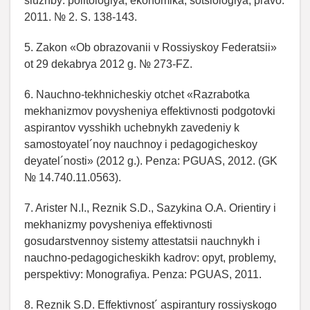
sluzhby: politologiya, ekonomika, sotsiologiya, pravo.
2011. № 2. S. 138-143.
5. Zakon «Ob obrazovanii v Rossiyskoy Federatsii»
ot 29 dekabrya 2012 g. № 273-FZ.
6. Nauchno-tekhnicheskiy otchet «Razrabotka
mekhanizmov povysheniya effektivnosti podgotovki
aspirantov vysshikh uchebnykh zavedeniy k
samostoyatel´noy nauchnoy i pedagogicheskoy
deyatel´nosti» (2012 g.). Penza: PGUAS, 2012. (GK
№ 14.740.11.0563).
7. Arister N.I., Reznik S.D., Sazykina O.A. Orientiry i
mekhanizmy povysheniya effektivnosti
gosudarstvennoy sistemy attestatsii nauchnykh i
nauchno-pedagogicheskikh kadrov: opyt, problemy,
perspektivy: Monografiya. Penza: PGUAS, 2011.
8. Reznik S.D. Effektivnost´ aspirantury rossiyskogo