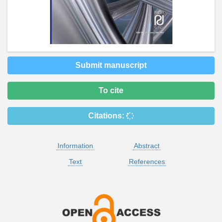
Submit manuscript
To cite
Citations:
Information
Abstract
Text
References