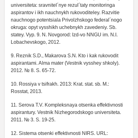
universiteta: sravnitel´nye rezul´taty monitoringa
aspirantov i ikh nauchnykh rukovoditeley. Razvitie
nauchnogo potentsiala Privolzhskogo federal´nogo
okruga: opyt vysshikh uchebnykh zavedeniy. Sb.
statey. Vyp. 9. N. Novgorod: Izd-vo NNGU im. N.I.
Lobachevskogo, 2012.
9. Reznik S.D., Makarova S.N. Kto i kak rukovodit
aspirantami. Alma mater (Vestnik vysshey shkoly).
2012. № 8. S. 65-72.
10. Rossiya v tsifrakh. 2013: Krat. stat. sb. M.:
Rosstat, 2013.
11. Serova T.V. Kompleksnaya otsenka effektivnosti
aspirantury. Vestnik Nizhegorodskogo universiteta.
2011. № 3. S. 19-25.
12. Sistema otsenki effektivnosti NIRS. URL: