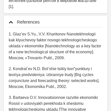
интеллектуальной рентой в мировом масштабе
[1].
References
1. Glaz’ev S.Yu., V.V. Kharitonov Nanotekhnologii
kak klyuchevoy faktor novogo tekhnologicheskogo
uklada v ekonomike [Nanotechnology as a key factor
of a new technological structure of the economy].
Moscow, «Trovant» Publ., 2009.
2. Kondrat´ev N.D. Bol’shie tsikly kon”yunktury i
teoriya predvideniya: izbrannye trudy [Big cycles
conjuncture and forecasting theory: selected works].
Moscow, Ekonomika Publ., 2002.
3. Bartaeva O.V. Innovatsionnoe razvitie ekonomiki
Rossii v usloviyakh perekhoda k shestomu
tekhnologicheskomu ukladu [The innovative