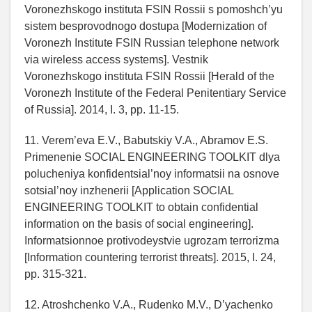
Voronezhskogo instituta FSIN Rossii s pomoshch’yu
sistem besprovodnogo dostupa [Modernization of
Voronezh Institute FSIN Russian telephone network
via wireless access systems]. Vestnik
Voronezhskogo instituta FSIN Rossii [Herald of the
Voronezh Institute of the Federal Penitentiary Service
of Russia]. 2014, I. 3, pp. 11-15.
11. Verem’eva E.V., Babutskiy V.A., Abramov E.S.
Primenenie SOCIAL ENGINEERING TOOLKIT dlya
polucheniya konfidentsial’noy informatsii na osnove
sotsial’noy inzhenerii [Application SOCIAL
ENGINEERING TOOLKIT to obtain confidential
information on the basis of social engineering].
Informatsionnoe protivodeystvie ugrozam terrorizma
[Information countering terrorist threats]. 2015, I. 24,
pp. 315-321.
12. Atroshchenko V.A., Rudenko M.V., D’yachenko