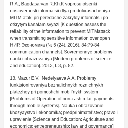
R.A., Bagdasaryan R.Kh.K voprosu otsenki
dostovernosti informatsii dlya predotvrashcheniya
MITM-ataki pri peredache zakrytoy informatsii po
otkrytym kanalam svyazi [K question assess the
reliability of the information to prevent MITMattack
when transmitting sensitive information over open
НИР. Экономика (№ 6 (24), 2016). 84:79-84
communication channels]. Sovremennye problemy
nauki i obrazovaniya [Modern problems of science
and education]. 2013, I. 3, p. 82.
13. Mazur E.V., Nedelyaeva A.A. Problemy
funktsionirovaniya beznalichnykh roznichnykh
platezhey pri pomoshchi mobil’nykh system
[Problems of Operation of non-cash retail payments
through mobile systems]. Nauka i obrazovanie:
khozyaystvo i ekonomika; predprinimatel’stvo; pravo i
upravlenie [Science and Education: Agriculture and
economics; entrepreneurship; law and governance].