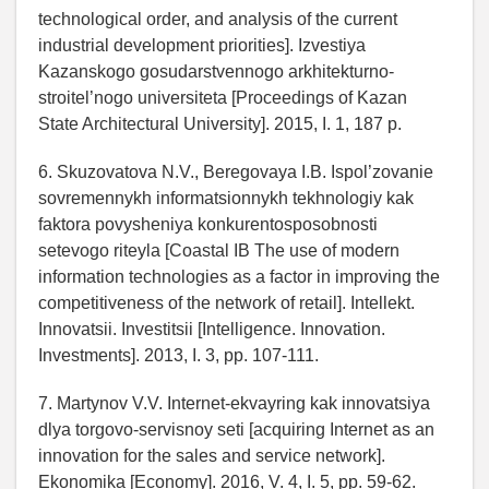
technological order, and analysis of the current
industrial development priorities]. Izvestiya
Kazanskogo gosudarstvennogo arkhitekturno-
stroitel’nogo universiteta [Proceedings of Kazan
State Architectural University]. 2015, I. 1, 187 p.
6. Skuzovatova N.V., Beregovaya I.B. Ispol’zovanie
sovremennykh informatsionnykh tekhnologiy kak
faktora povysheniya konkurentosposobnosti
setevogo riteyla [Coastal IB The use of modern
information technologies as a factor in improving the
competitiveness of the network of retail]. Intellekt.
Innovatsii. Investitsii [Intelligence. Innovation.
Investments]. 2013, I. 3, pp. 107-111.
7. Martynov V.V. Internet-ekvayring kak innovatsiya
dlya torgovo-servisnoy seti [acquiring Internet as an
innovation for the sales and service network].
Ekonomika [Economy]. 2016, V. 4, I. 5, pp. 59-62.