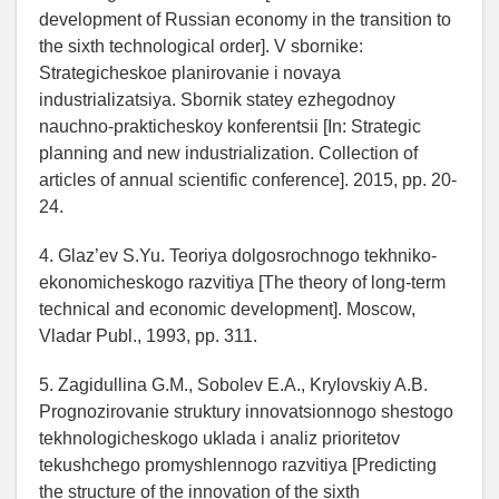
development of Russian economy in the transition to
the sixth technological order]. V sbornike:
Strategicheskoe planirovanie i novaya
industrializatsiya. Sbornik statey ezhegodnoy
nauchno-prakticheskoy konferentsii [In: Strategic
planning and new industrialization. Collection of
articles of annual scientific conference]. 2015, pp. 20-
24.
4. Glaz’ev S.Yu. Teoriya dolgosrochnogo tekhniko-
ekonomicheskogo razvitiya [The theory of long-term
technical and economic development]. Moscow,
Vladar Publ., 1993, pp. 311.
5. Zagidullina G.M., Sobolev E.A., Krylovskiy A.B.
Prognozirovanie struktury innovatsionnogo shestogo
tekhnologicheskogo uklada i analiz prioritetov
tekushchego promyshlennogo razvitiya [Predicting
the structure of the innovation of the sixth