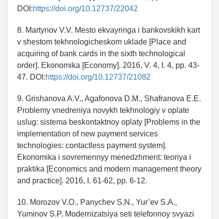
DOI:
https://doi.org/10.12737/22042
8. Martynov V.V. Mesto ekvayringa i bankovskikh kart
v shestom tekhnologicheskom uklade [Place and
acquiring of bank cards in the sixth technological
order]. Ekonomika [Economy]. 2016, V. 4, I. 4, pp. 43-
47. DOI:
https://doi.org/10.12737/21082
9. Grishanova A.V., Agafonova D.M., Shafranova E.E.
Problemy vnedreniya novykh tekhnologiy v oplate
uslug: sistema beskontaktnoy oplaty [Problems in the
implementation of new payment services
technologies: contactless payment system].
Ekonomika i sovremennyy menedzhment: teoriya i
praktika [Economics and modern management theory
and practice]. 2016, I. 61-62, pp. 6-12.
10. Morozov V.O., Panychev S.N., Yur’ev S.A.,
Yuminov S.P. Modernizatsiya seti telefonnoy svyazi