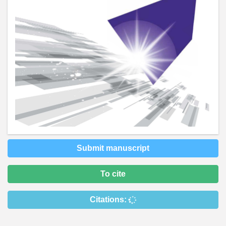
Submit manuscript
To cite
Citations: