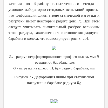
качении по барабану испытательного стенда в
условиях лабораторно-стендовых испытаний примем,
что деформация шины в зоне статической нагрузки и
разгрузки имеет некоторый радиус (рис. 7). При этом
следует учитывать значительный разброс величины
этого радиуса, зависящего от соотношения радиусов
барабана и колеса, что иллюстрирует рис. 8 [20].
R
-
радиус недеформированного профиля колеса, мм;
R
m
-
реакция от барабана, мм;
G
-
нагрузка на колесо, Н;
R
-
радиус барабана, мм
б
Рисунок 7
-
Деформация шины при статической
нагрузке на барабане радиуса
R
б