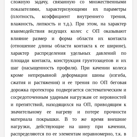
сложную задачу, связанную со множественными
показателями, характеризующими их параметры
(плотность, коэффициент внутреннего трения,
влажность, липкость и т.д.). При этом, на характер
взаимодействия ведущих колес с ОП оказывают
влияние размер и форма области их контакта
(отношение длины области контакта к ее ширине),
характер распределения удельных давлений по
площади контакта, конструкция грунтозацепов и их
шаг (насыщенность профиля). При качении колеса
кроме непрерывной деформации шины (изгиба,
сжатия и растяжения) и ее трения по ОП беговая
дорожка протектора подвергается систематическим и
сосредоточенным ударным нагрузкам от неровностей
и препятствий, находящихся на ОП, приводящим к
значительному ее нагреву и потере прочности
материала покрышки. В то же время внешние
нагрузки, действующие на шину при качении,
распределяются по ее элементам неравномерно, т.к. в