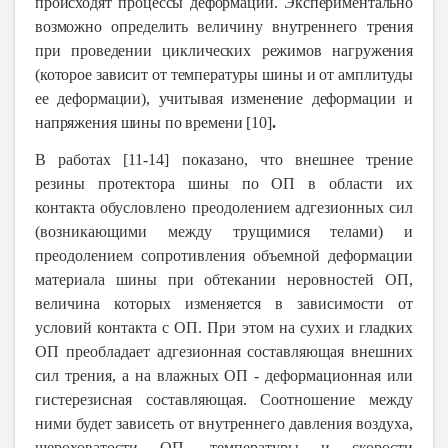
происходят процессы деформации. Экспериментально
возможно определить величину внутреннего трения
при проведении циклических режимов нагружения
(которое зависит от температуры шины и от амплитуды
ее деформации), учитывая изменение деформации и
напряжения шины по времени [10]
.
В работах [11-14] показано, что внешнее трение
резины протектора шины по ОП в области их
контакта обусловлено преодолением адгезионных сил
(возникающими между трущимися телами) и
преодолением сопротивления объемной деформации
материала шины при обтекании неровностей ОП,
величина которых изменяется в зависимости от
условий контакта с ОП. При этом на сухих и гладких
ОП преобладает адгезионная составляющая внешних
сил трения, а на влажных ОП
-
деформационная или
гистерезисная составляющая. Соотношение между
ними будет зависеть от внутреннего давления воздуха,
шероховатости ОП, температуры и скорости