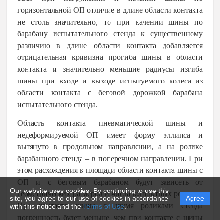
горизонтальной ОП отличие в длине области контакта
не столь значительно, то при качении шины по
барабану испытательного стенда к существенному
различию в длине области контакта добавляется
отрицательная кривизна прогиба шины в области
контакта и значительно меньшие радиусы изгиба
шины при входе и выходе испытуемого колеса из
области контакта с беговой дорожкой барабана
испытательного стенда.
Область контакта пневматической шины и
недеформируемой ОП имеет форму эллипса и
вытянуто в продольном направлении, а на ролике
барабанного стенда ‒ в поперечном направлении. При
этом расхождения в площади области контакта шины с
ОП и с беговым барабаном будут зависеть от
Our website uses cookies. By continuing to use this
геометрических размеров и числа контактных роликов.
site, you agree to our use of cookies in accordance
Agree
При контакте шины с двумя роликами стенда
with this notice and the
Terms of Use
.
погрешность будет меньше, чем при контакте с шины