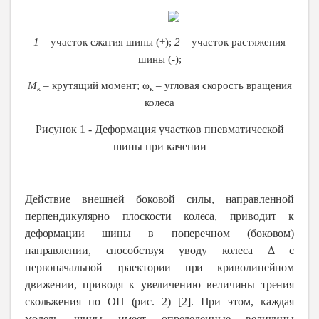
1
– участок сжатия шины (+);
2
– участок растяжения
шины (-);
М
– крутящий момент; ω
– угловая скорость вращения
к
к
колеса
Рисунок 1
-
Деформация участков пневматической
шины при качении
Действие внешней боковой силы, направленной
перпендикулярно плоскости колеса, приводит к
деформации шины в поперечном (боковом)
направлении, способствуя уводу колеса Δ с
первоначальной траектории при криволинейном
движении, приводя к увеличению величины трения
скольжения по ОП (рис. 2) [2]. При этом, каждая
модель шины имеет определенные величины