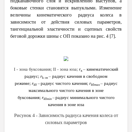
подканавочного слоя и искривлению выступов, а
боковые стенки становятся выпуклыми. Изменение
величины кинематического радиуса колеса в
зависимости от действия силовых параметров,
тангенциальной эластичности и сцепных свойств
беговой дорожки шины с ОП показано на
рис. 4 [7].
I
- зона буксования;
II
- зона юза;
r
–
кинематический
к
радиус;
r
–
радиус качения в свободном
k
св
режиме;
r
–
радиус чистого качения;
r
–
радиус
k
0
k
0
max
максимального чистого качения в зоне
буксования;
r
–
радиус минимального чистого
k
0
min
качения в зоне юза
Рисунок 4
-
Зависимость радиуса качения колеса от
силовых параметров