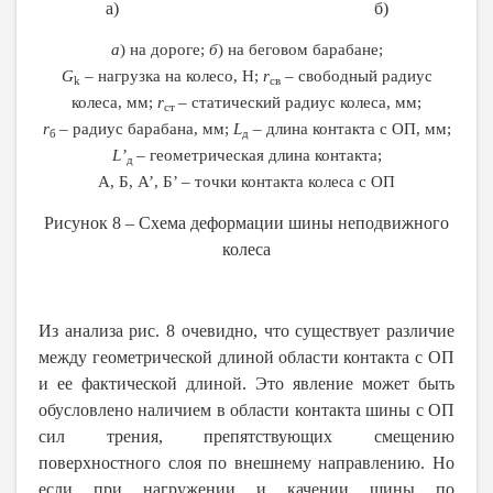
а) б)
а
) на дороге;
б
) на беговом барабане;
G
‒ нагрузка на колесо, Н;
r
‒ свободный радиус
k
св
колеса, мм;
r
‒ статический радиус колеса, мм;
ст
r
‒ радиус барабана, мм;
L
‒ длина контакта с ОП, мм;
б
д
L
’
‒ геометрическая длина контакта;
д
А, Б, А’, Б’ ‒ точки контакта колеса с ОП
Рисунок 8 ‒ Схема деформации шины неподвижного
колеса
Из анализа рис. 8 очевидно, что существует различие
между геометрической длиной области контакта с ОП
и ее фактической длиной. Это явление может быть
обусловлено наличием в области контакта шины с ОП
сил трения, препятствующих смещению
поверхностного слоя по внешнему направлению. Но
если при нагружении и качении шины по