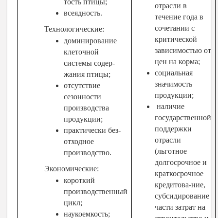
тость птицы;
отрасли в
всеядность.
течение года в
сочетании с
Технологические:
критической
доминирование
зависимостью от
клеточной
цен на корма;
системы содер-
социальная
жания птицы;
значимость
отсутствие
продукции;
сезонности
наличие
производства
государственной
продукции;
поддержки
практически без-
отрасли
отходное
(льготное
производство.
долгосрочное и
Экономические:
краткосрочное
короткий
кредитова-ние,
производственный
субсидирование
цикл;
части затрат на
наукоемкость;