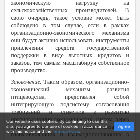
экономическую нагрузку на
сельскохозяйственных производителей. В
свою очередь, такое условие может быть
соблюдено в том случае, если в рамках
организационно-экономического механизма
они будут активно использовать инструменты
привлечения средств государственной
поддержки в виде льготных кредитов и
заказов, тем самым масштабируя собственное
производство.
Заключение.
Таким образом, организационно-
экономический механизм развития
птицеводства, представляя собой
интегрирующую подсистему согласования
требований и стимулов к развитию
организационно-экономических систем через
Our website uses cookies. By continuing to use this
совокупность взаимосвязанных,
site, you agree to our use of cookies in accordance
Agree
with this notice and the
Terms of Use
.
взаимовлияющих и взаимодополняющих в