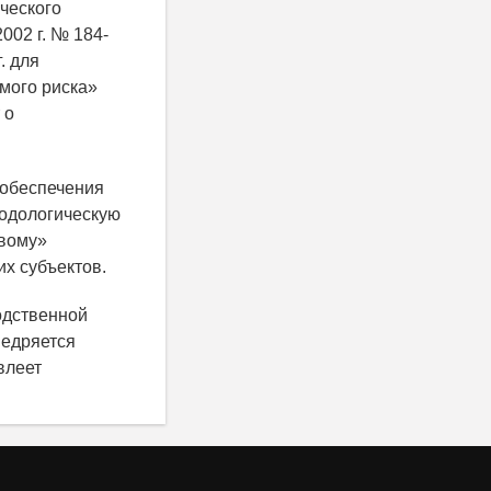
ческого
002 г. № 184-
. для
мого риска»
 о
 обеспечения
тодологическую
овому»
х субъектов.
одственной
недряется
влеет