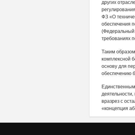
других отрасл
регулирования,
ФЗ «О техниче
обеспечения п
(Федеральный 
требованиях п
Таким образом
комплексной б
основу для пе
обеспечению б
Единственным 
деятельности,
вразрез с ост
«концепция аб