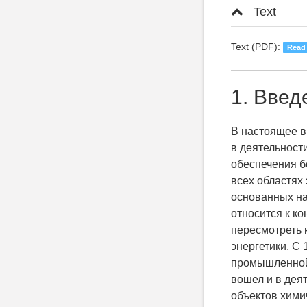
Text
Text (PDF):
Read
1. Введ
В настоящее в
в деятельност
обеспечения б
всех областях
основанных на
относится к к
пересмотреть 
энергетики. С 
промышленной 
вошел и в дея
объектов хими