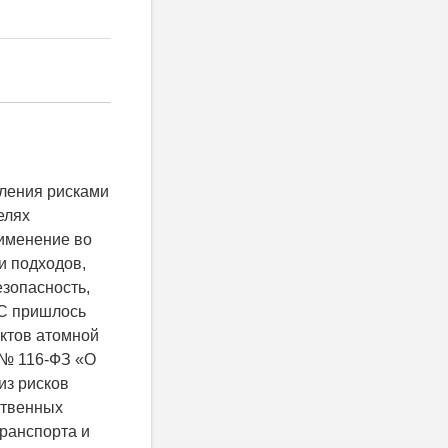
вления рисками
елях
рименение во
и подходов,
зопасность,
ЭС пришлось
ктов атомной
. № 116-ФЗ «О
из рисков
ственных
ранспорта и