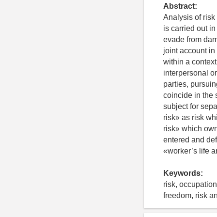
Abstract:
Analysis of risk
is carried out i
evade from dama
joint account i
within a context
interpersonal or
parties, pursui
coincide in the 
subject for se
risk» as risk w
risk» which own
entered and def
«worker’s life a
Keywords:
risk, occupation
freedom, risk an