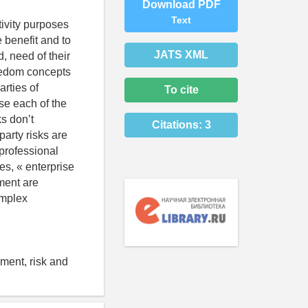
Download PDF
Text
tivity purposes
e benefit and to
JATS XML
, need of their
reedom concepts
arties of
To cite
ase each of the
s don’t
Citations:
3
party risks are
professional
es, « enterprise
ment are
omplex
ement, risk and