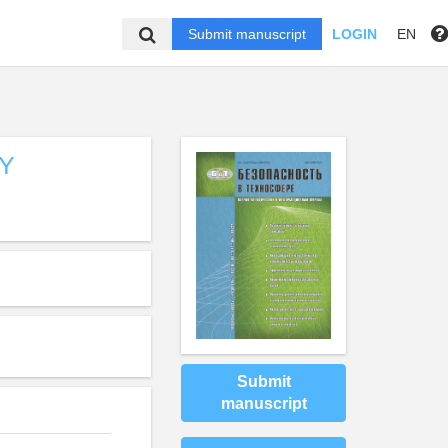
Submit manuscript
LOGIN
EN
TY
Submit
manuscript