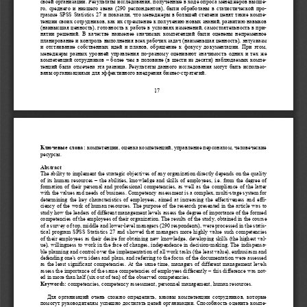
своей организации. Результаты исследования, полученные в ходе опроса менеджеров высш
е-
го, среднего и низшего звена (290 респондентов), были обработаны в статистической про-
грамме
SPSS Statistics 27 и показали, что менеджеры в большей степени ценят такие комп
е-
тенции своих сотрудников, 
как их стремление к получению новых знаний, развитию навыков 
(наивысшая ценность), готовность к работе в условиях изменений, самостоятельность в при-
нятии  решений.  В  качестве  наименее  значимых  компетенций  были  оценены  непременное 
планирование и контроль выполнения всех рабочих задач (наименьшая ценность), энтузиазм 
и отстаивание собственных идей и планов, обращение к фокусу документации. При этом, 
менед
жеры разных уровней управления по
-
разному оценивают значимость одних и тех же 
компетенций сотрудников 
– 
более чем в половине (в шести из десяти) наблюдаемых комп
е-
тенций была отмечена эта разница. Результаты данного исследования могут быть использ
о-
ваны
орга низациями для эффективного внедрения бизнес
-
стратегий.
17 
Ключевые слова
:
компетенции, оценка компетенций, управление персоналом, человеческие 
ресурсы
. 
Abstract
The ability to implement the strategic objectives of any organization directly depends on the qua
lity 
of its human resources 
– 
the abilities, knowledge and skills of employees, i.e. from the degree of 
formation of their personal and professional competencies, as well as the compliance of the latter 
with the values and needs of business. Competency ass
essment is a complex, multi
-
stage system for 
determining the key characteristics of employees, aimed at increasing the effectiveness and eff
i-
ciency of the work of human resources. The purpose of the research presented in the article was to 
study how the le
aders of different management levels assess the degree of importance of the formed 
competencies of the employees of their organization. The results of the study, obtained in the course 
of a survey of top, middle and lower
-
level managers (290 respondents), were processed in the stati
s-
tical program SPSS Statistics 27 and showed that managers more highly value such competencies 
of their employees as their desire for obtaining new knowledge, developing skills (the highest va
l-
ue), willingness to work in the face
of changes, independence in decision
-
making. The indispens
a-
ble planning and control over the implementation of all work tasks (the least value), enthusiasm and 
defending one's own ideas and plans, and referring to the focus of the documentation were asses
sed 
as the least significant competencies. At the same time, managers of different management levels 
assess the importance of the same competencies of employees differently 
– 
this difference was no
t-
ed in more than half (six out of ten) of the observed comp
etencies.
Keywords: 
competencies, competency assessment, personnel management, human resources
. 
Для  организаций  очень  сложно  определить, каковы  компетенции  сотрудников,  которые 
помогут руководителям успешно достигать целей организации. Способность оценить
комп  е-