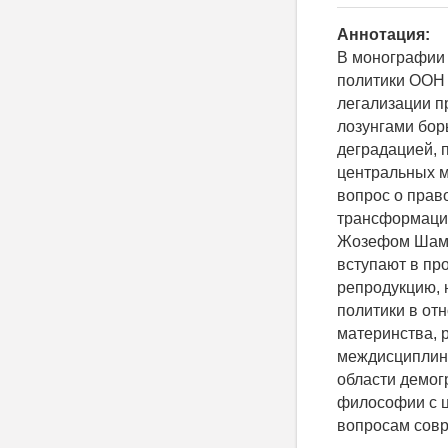
Аннотация:
В монографии
политики ООН 
легализации п
лозунгами бор
деградацией, 
центральных м
вопрос о прав
трансформаци
Жозефом Шами 
вступают в пр
репродукцию, 
политики в от
материнства, 
междисциплина
области демог
философии с ц
вопросам совр