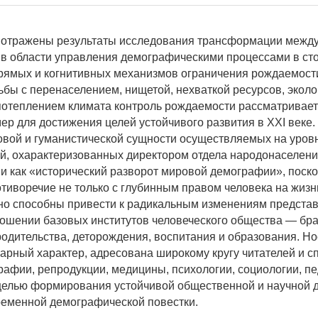
 отражены результаты исследования трансформации межд
в области управления демографическими процессами в ст
рямых и когнитивных механизмов ограничения рождаемост
ьбы с перенаселением, нищетой, нехваткой ресурсов, эколо
потеплением климата контроль рождаемости рассматриваетс
ер для достижения целей устойчивого развития в XXI веке.
овой и гуманистической сущности осуществляемых на уро
й, охарактеризованных директором отдела народонаселен
как «исторический разворот мировой демографии», поско
отиворечие не только с глубинным правом человека на жизн
но способны привести к радикальным изменениям предста
ношении базовых институтов человеческого общества — бра
родительства, деторождения, воспитания и образования. Но
рный характер, адресована широкому кругу читателей и с
рафии, репродукции, медицины, психологии, социологии, пе
елью формирования устойчивой общественной и научной д
еменной демографической повестки.