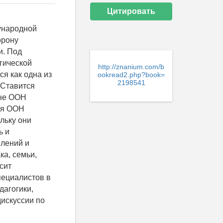
Цитировать
ународной
орону
и. Под
гической
http://znanium.com/b
я как одна из
ookread2.php?book=
2198541
 Ставится
вне ООН
ия ООН
льку они
ь и
влений и
ка, семьи,
сит
пециалистов в
дагогики,
искуссии по