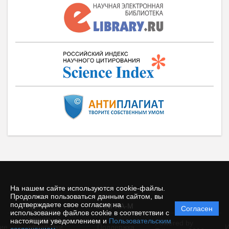
На нашем сайте используются cookie-файлы.
Продолжая пользоваться данным сайтом, вы
подтверждаете свое согласие на
© INFRA-M
Согласен
Политика
использование файлов cookie в соответствии с
защиты и
настоящим уведомлением и
Пользовательским
Powered by
ие
обработки
Поддержка
И