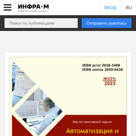
ВХОД
RU
Отправить рукопись