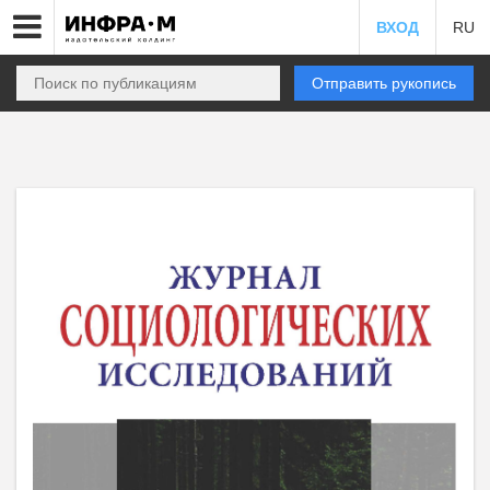
ВХОД
RU
Отправить рукопись