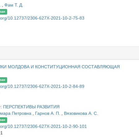
.
,
Фам Т. Д.
ван
oi.org/10.12737/2306-627X-2021-10-2-75-83
3
ИКИ МОЛДОВА И КОНСТИТУЦИОННАЯ СОСТАВЛЯЮЩАЯ
ван
oi.org/10.12737/2306-627X-2021-10-2-84-89
9
: ПЕРСПЕКТИВЫ РАЗВИТИЯ
амара Петровна
,
Гарнов А. П.
,
Вязовикова А. С.
ван
oi.org/10.12737/2306-627X-2021-10-2-90-101
01