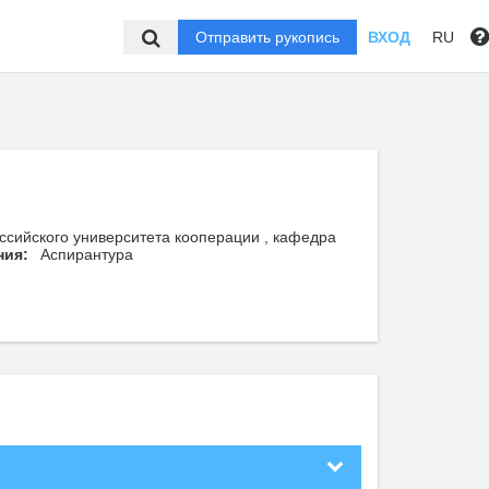
Отправить рукопись
ВХОД
RU
ссийского университета кооперации , кафедра
ния:
Аспирантура