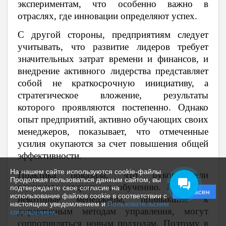
экспериментам, что особенно важно в
отраслях, где инновации определяют успех.
С другой стороны, предприятиям следует
учитывать, что развитие лидеров требует
значительных затрат времени и финансов, и
внедрение активного лидерства представляет
собой не краткосрочную инициативу, а
стратегическое вложение, результаты
которого проявляются постепенно. Однако
опыт предприятий, активно обучающих своих
менеджеров, показывает, что отмеченные
усилия окупаются за счет повышения общей
эффективности.
На нашем сайте используются cookie-файлы.
Практика показала, что руководители
Продолжая пользоваться данным сайтом, вы
одинаково открыты к обучению. При этом
подтверждаете свое согласие на
Согласен
использование файлов cookie в соответствии с
некоторые менеджеры, привыкшие к
настоящим уведомлением и
Пользовательским
директивным методам управления, могут
соглашением
.
сопротивляться новым подходам. Поэтому в