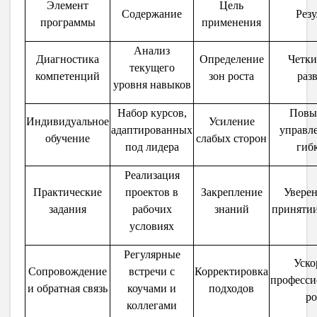
Элемент
Цель
Содержание
Резу
программы
применения
Анализ
Диагностика
Определение
Четки
текущего
компетенций
зон роста
раз
уровня навыков
Набор курсов,
Повы
Индивидуальное
Усиление
адаптированных
управл
обучение
слабых сторон
под лидера
гиб
Реализация
Практические
проектов в
Закрепление
Уверен
задания
рабочих
знаний
приняти
условиях
Регулярные
Уско
Сопровождение
встречи с
Корректировка
професси
и обратная связь
коучами и
подходов
ро
коллегами