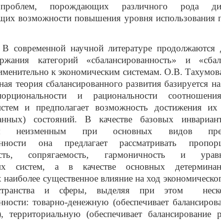
 проблем, порождающих различного рода ди
щих возможности повышения уровня использования п
В современной научной литературе продолжаются 
ржания категорий «сбалансированность» и «сбал
именительно к экономическим системам.
О.В. Тахумова
ная теория сбалансированного развития базируется н
порциональности и рациональности соотношени
истем и предполагает возможность достижения их
ванных) состояний. В качестве базовых инвариант
ся неизменным при основных видов преоб
анности она предлагает рассматривать пропорц
ность, сопрягаемость, гармоничность и уравн
ких систем, а в качестве основных детерминан
наиболее существенное влияние на ход экономическог
странства и сферы, выделяя при этом неск
нности: товарно-денежную (обеспечивает балансиров
), территориальную (обеспечивает балансирование р