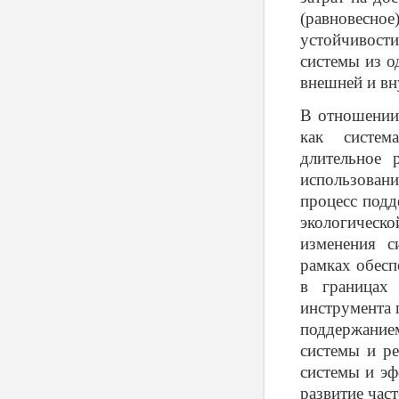
(равновесн
устойчивости
системы из о
внешней и вн
В отношении 
как систем
длительное 
использован
процесс подд
экологическ
изменения с
рамках обесп
в границах 
инструмента 
поддержани
системы и р
системы и эф
развитие час