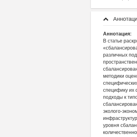
Аннотаци
Аннотация:
В статье раск
«сбалансирова
различных под
пространствен
сбалансирован
методики оцен
специфических
специфику их 
подходы к тип
сбалансирован
эколого-эконо
инфраструктур
уровня сбалан
количественно