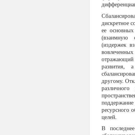
дифференциац
Сбалансиров
дискретное с
ее основных
(взаимную 
(издержек в
вовлеченных 
отражающий 
развития, 
сбалансиров
другому. Отк
различного 
пространств
поддержание
ресурсного о
целей.
В последнее