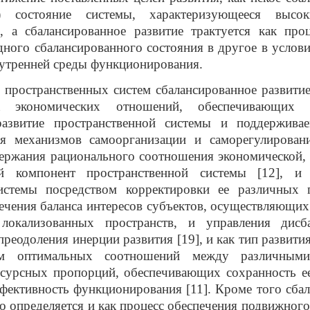
ое) состояние системы, характеризующееся высо
, а сбалансированное развитие трактуется как про
дного сбалансированного состояния в другое в услов
утренней среды функционирования.
пространственных систем сбалансированное развитие
а экономических отношений, обеспечивающих о
развитие пространственной системы и поддержива
ия механизмов самоорганизации и саморегулировани
ержания рационального соотношения экономической,
ой компонент пространственной системы [12], и
истемы посредством корректировки ее различных 
ечения баланса интересов субъектов, осуществляющих
локализованных пространств, и управления дисб
преодоления инерции развития [19], и как тип развития
ем оптимальных соотношений между различными
есурсных пропорций, обеспечивающих сохранность ее
фективность функционирования [11]. Кроме того
сба
то определяется и как процесс обеспечения подвижного