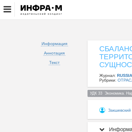
Информация
СБАЛАН
Аннотация
ТЕРРИТ
Текст
СУЩНОС
Журнал:
RUSSI
Рубрики:
ОТРАС
УДК 33  Экономика. На
Закшевский
Информац