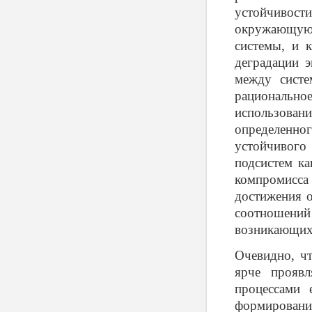
устойчивост
окружающую 
системы, и 
деградации э
между систе
рациональн
использова
определенно
устойчивого 
подсистем ка
компромисс
достижения 
соотношений 
возникающих 
Очевидно, ч
ярче проявл
процессами 
формировани