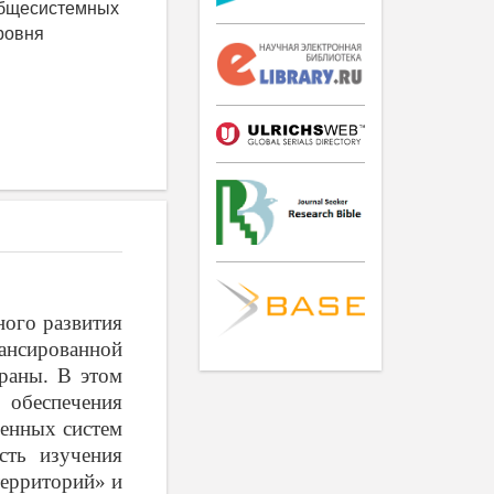
общесистемных
ровня
ного развития
ансированной
траны. В этом
обеспечения
венных систем
сть изучения
территорий» и