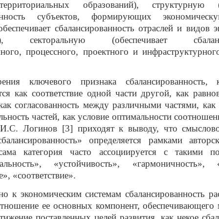
территориальных образований), структурную (о
ванность субъектов, формирующих экономическу
обеспечивает сбалансированность отраслей и видов 
сти), секторальную (обеспечивает сбаланси
ного, процессного, проектного и инфраструктурног
ения ключевого признака сбалансированность, к
тся как соответствие одной части другой, как равнов
 как согласованность между различными частями, как
ьность частей, как условие оптимальности соотношен
 И.С. Логинов [3] приходят к выводу, что смыслов
сбалансированность» определяется рамками авторск
сама категория часто ассоциируется с такими п
альность», «устойчивость», «гармоничность», «
», «соответствие».
о к экономическим системам сбалансированность ра
оотношение ее основных компонент, обеспечивающего
стижение поставленных целей развития, как некое сба