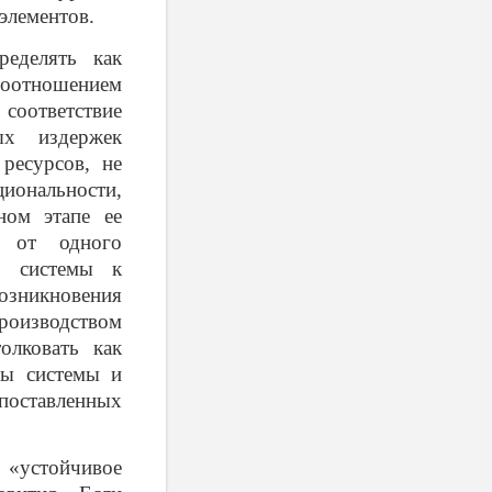
 элементов.
ределять как
 соотношением
соответствие
ых издержек
ресурсов, не
циональности,
ном этапе ее
д от одного
ой системы к
возникновения
роизводством
олковать как
ры системы и
 поставленных
 «устойчивое