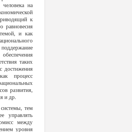
 человека на
кономической
приводящий к
го равновесия
темой, и как
ционального
поддержание
 обеспечения
етствия таких
сс достижения
как процесс
рациональных
сов развития,
я и др.
системы, тем
ее управлять
ромисс между
ением уровня