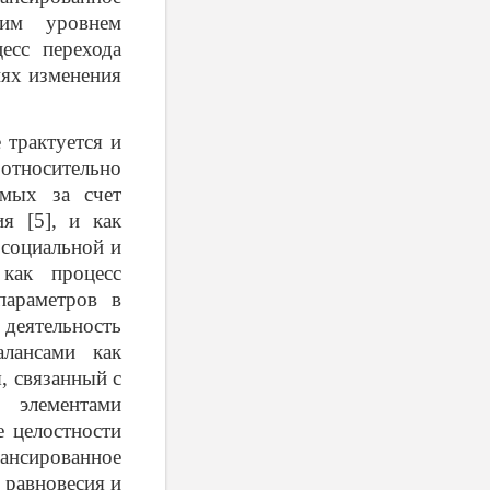
ким уровнем
цесс перехода
иях изменения
 трактуется и
тносительно
емых за счет
я [5], и как
 социальной и
 как процесс
параметров в
 деятельность
алансами как
, связанный с
 элементами
 целостности
лансированное
 равновесия и