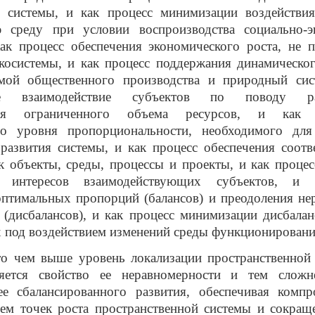
и системы, и как процесс минимизации воздействия
среду при условии воспроизводства социально-э
как процесс обеспечения экономического роста, не 
косистемы, и как процесс поддержания динамическо
мой общественного производства и природный сис
ое взаимодействие субъектов по поводу ра
ния ограниченного объема ресурсов, и как 
го уровня пропорциональности, необходимого для
развития системы, и как процесс обеспечения соотв
к объекты, среды, процессы и проекты, и как проце
а интересов взаимодействующих субъектов, и 
оптимальных пропорций (балансов) и преодоления не
(дисбалансов), и как процесс минимизации дисбалан
под воздействием изменений среды функционировани
то чем выше уровень локализации пространственной 
яется свойство ее неравномерности и тем сложн
ее сбалансированного развития, обеспечивая комп
ем точек роста пространственной системы и сокращ