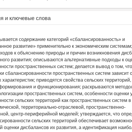
я и ключевые слова
рывается содержание категорий «сбалансированность» и
нное развитие» применительно к экономическим системам;
ходов к объяснению природы и причин возникновения дис
ного развития; описываются альтернативные подходы к оц
ности пространственных систем; делается вывод о том, чт
ки сбалансированности пространственных систем зависит от
 характеристик; приводятся свойства сельских территорий
формирования и функционирования; раскрываются методо
ологизации пространственных систем, особенности оценки 
ности сельских территорий как пространственных систем в
мической, территориально-отраслевой, пространственно-
ной, центр-периферийной моделей; утверждается, что опр
сированности сельских территорий обеспечивает возможно
й оценки дисбалансов их развития, а идентификация наиб