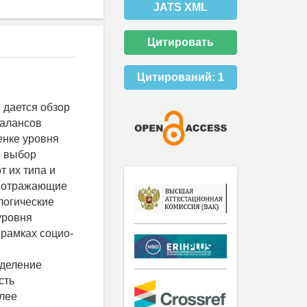
JATS XML
Цитировать
Цитирований:
1
 дается обзор
балансов
енке уровня
о выбор
 их типа и
, отражающие
логические
уровня
 рамках социо-
еделение
сть
олее