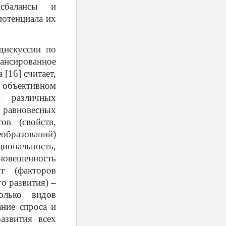
сбалансы и
отенциала их
дискуссии по
ансированное
 [16] считает,
а объективном
я различных
 равновесных
ов (свойств,
разований)
иональность,
овешенность
т (факторов
о развития) –
олько видов
ание спроса и
азвития всех