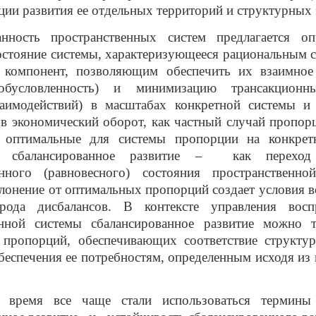
ии развития ее отдельных территорий и структурных
анность пространственных систем предлагается оп
остояние системы, характеризующееся рациональным
 компонент, позволяющим обеспечить их взаимное 
обусловленность) и минимизацию трансакционн
заимодействий) в масштабах конкретной системы и 
в экономический оборот, как частный случай пропор
оптимальные для системы пропорции на конкрет
а сбалансированное развитие – как перехо
анного (равновесного) состояния пространственн
лонение от оптимальных пропорций создает условия 
рода дисбалансов. В контексте управления восп
енной системы сбалансированное развитие можно т
 пропорций, обеспечивающих соответствие структу
беспечения ее потребностям, определенным исходя из
 время все чаще стали использоваться термины