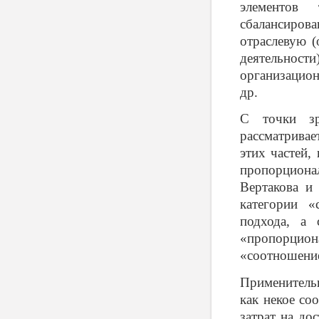
элементов 
сбалансиро
отраслевую (
деятельно
организацион
др.
С точки зр
рассматривае
этих частей,
пропорционал
Вертакова и
категории «
подхода, а 
«пропорцион
«соотношение
Применительн
как некое с
затрат на до