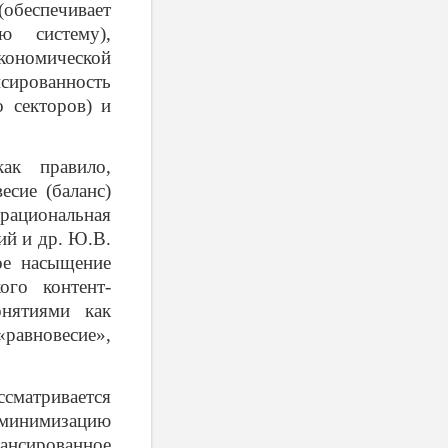
беспечивает
ю систему),
экономической
рованность
о секторов) и
ак правило,
есие (баланс)
 рациональная
ий и др.
Ю.В.
ое насыщение
ого контент-
онятиями как
равновесие»,
ссматривается
 минимизацию
лансированное