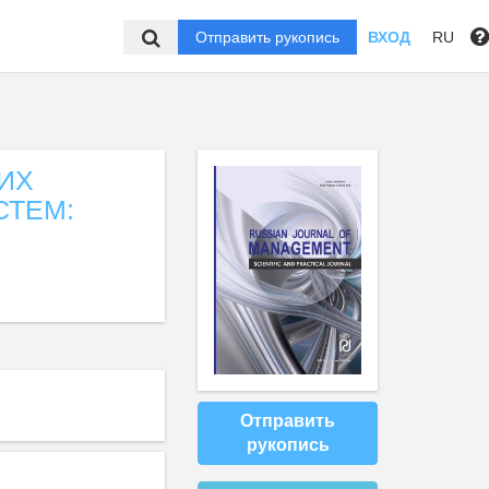
Отправить рукопись
ВХОД
RU
ИХ
СТЕМ:
Отправить
рукопись