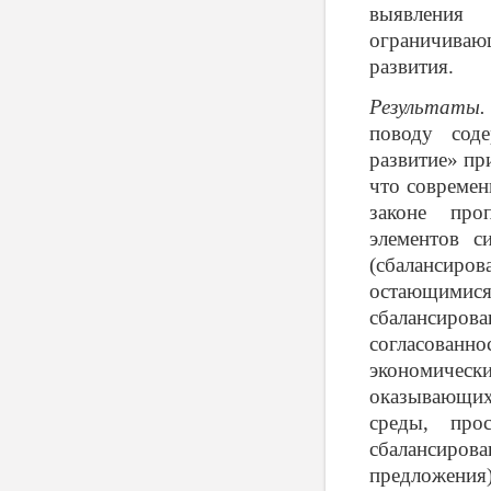
выявления
ограничиваю
развития.
Результаты.
поводу соде
развитие» пр
что современ
законе про
элементов с
(сбалансиро
остающими
сбалансиров
согласован
экономичес
оказывающих 
среды, про
сбалансирова
предложения