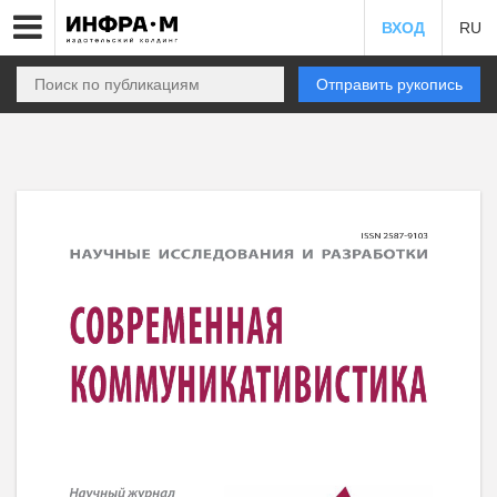
ВХОД
RU
Отправить рукопись