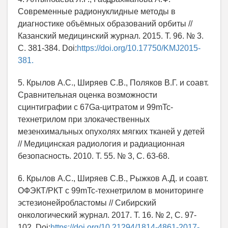
Современные радионуклидные методы в
диагностике объёмных образований орбиты //
Казанский медицинский журнал. 2015. Т. 96. № 3.
С. 381-384. Doi:
https://doi.org/10.17750/KMJ2015-
381.
5. Крылов А.С., Ширяев С.В., Поляков В.Г. и соавт.
Сравнительная оценка возможности
сцинтиграфии с 67Ga-цитратом и 99mTc-
технетрилом при злокачественных
мезенхимальных опухолях мягких тканей у детей
// Медицинская радиология и радиационная
безопасность. 2010. Т. 55. № 3, С. 63-68.
6. Крылов А.С., Ширяев С.В., Рыжков А.Д. и соавт.
ОФЭКТ/РКТ с 99mTc-технетрилом в мониторинге
эстезионейробластомы // Сибирский
онкологический журнал. 2017. Т. 16. № 2, С. 97-
102. Doi:
https://doi.org/10.21294/1814-4861-2017-