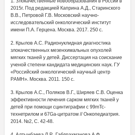
1. Злокачественные новообразования в России в
2015г. Под редакцией Каприна А.Д., Старинского
В.В., Петровой Г.В. Московский научно-
исследовательский онкологический институт
имени П.А. Герцена. Москва. 2017. 250 с.
2. Крылов А.С. Радионуклидная диагностика
злокачественных мезенхимальных опухолей
мягких тканей у детей. Диссертация на соискание
ученой степени кандидата медицинских наук. ГУ
«Российский онкологический научный центр
РАМН». Москва. 2011. 150 с.
3. Крылов А.С., Поляков В.Г., Ширяев С.В. Оценка
эффективности лечения сарком мягких тканей у
детей при помощи сцинтиграфии с 99mTc-
технетрилом и 67Ga-цитратом // Онкопедиатрия.
2014. №2, С. 42-48.
4. Алтынбаева Л.Р., Габдрахманова А.Ф.