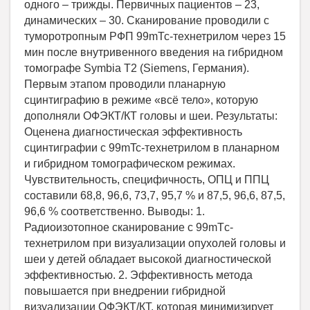
одного – трижды. Первичных пациентов – 23,
динамических – 30. Сканирование проводили с
туморотропным РФП 99mТс-технетрилом через 15
мин после внутривенного введения на гибридном
томографе Symbia T2 (Siemens, Германия).
Первым этапом проводили планарную
сцинтиграфию в режиме «всё тело», которую
дополняли ОФЭКТ/КТ головы и шеи. Результаты:
Оценена диагностическая эффективность
сцинтиграфии с 99mTc-технетрилом в планарном
и гибридном томографическом режимах.
Чувствительность, специфичность, ОПЦ и ППЦ
составили 68,8, 96,6, 73,7, 95,7 % и 87,5, 96,6, 87,5,
96,6 % соответственно. Выводы: 1.
Радиоизотопное сканирование с 99mTс-
технетрилом при визуализации опухолей головы и
шеи у детей обладает высокой диагностической
эффективностью. 2. Эффективность метода
повышается при внедрении гибридной
визуализации ОФЭКТ/КТ, которая минимизирует