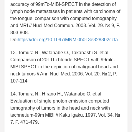
accuracy of 99mTc-MIBI-SPECT in the detection of
lymph node metastases in patients with carcinoma of
the tongue: comparison with computed tomography
and MRI // Nucl Med Commun. 2008. Vol. 29. № 9, P.
803-808.
Doi
https://doi.org/10.1097/MNM.0b013e328302ccfa.
13. Tomura N., Watanabe O., Takahashi S. et al.
Comparison of 201Tl-chloride SPECT with 99mtc-
MIBI SPECT in the depiction of malignant head and
neck tumors // Ann Nucl Med. 2006. Vol. 20. № 2, P.
107-114.
14. Tomura N., Hirano H., Watanabe O. et al.
Evaluation of single photon emission computed
tomography of tumors in the head and neck with
technetium-99m MIBI // Kaku Igaku. 1997. Vol. 34. №
7, P. 471-479.