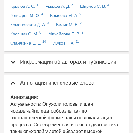
1
2
3
Крылов А. С.
Рыжков А. Д.
Ширяев С. В.
4
5
Гончаров М. О.
Крылова М. А.
6
7
Комановская Д. А.
Билик М. Е.
8
9
Каспшик С. М.
Михайлова Е. В.
10
11
Станякина Е. Е.
Жуков Г. А.
Информация об авторах и публикации
Аннотация и ключевые слова
Аннотация:
Актуальность: Опухоли головы и шеи
чрезвычайно разнообразны как по
гистологической форме, так и по локализации
процесса. Своевременная и точная диагностика
таких опухолей у детей обладает высокой