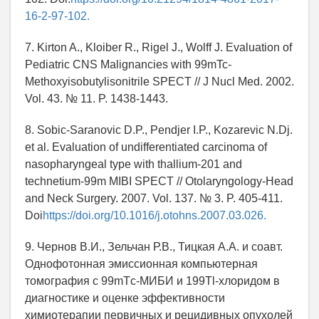
16-2-97-102.
7. Kirton A., Kloiber R., Rigel J., Wolff J. Evaluation of
Pediatric CNS Malignancies with 99mTc-
Methoxyisobutylisonitrile SPECT // J Nucl Med. 2002.
Vol. 43. № 11. P. 1438-1443.
8. Sobic-Saranovic D.P., Pendjer I.P., Kozarevic N.Dj.
et al. Evaluation of undifferentiated carcinoma of
nasopharyngeal type with thallium-201 and
technetium-99m MIBI SPECT // Otolaryngology-Head
and Neck Surgery. 2007. Vol. 137. № 3. P. 405-411.
Doi
https://doi.org/10.1016/j.otohns.2007.03.026.
9. Чернов В.И., Зельчан Р.В., Тицкая А.А. и соавт.
Однофотонная эмиссионная компьютерная
томография с 99mTс-МИБИ и 199Tl-хлоридом в
диагностике и оценке эффективности
химиотерапии первичных и рецидивных опухолей