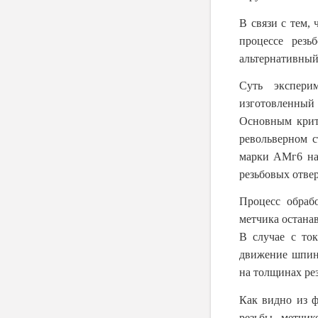
В связи с тем,
процессе резь
альтернативный
Суть экспери
изготовленный 
Основным крит
револьверном 
марки АМг6 на 
резьбовых отве
Процесс обраб
метчика остана
В случае с ток
движение шпин
на толщинах реза
Как видно из ф
резьбы метчик