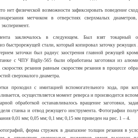
 что нет физической возможности зафиксировать поведение схо
бонарезания метчиком в отверстиях сверхмалых диаметров
 эксперимент.
мента заключалось в следующем. Был взят токарный от
из быстрорежущей стали, который копировал заточку режущих 
ерием заточки был радиус заострения главной режущей кромк
станке с ЧПУ
Bigliy
-565 были обработаны заготовки из алюми
скоростях резания равным скоростям резания в процессе обр
рстий сверхмалого диаметра.
отки проходил с имитацией вспомогательного хода, при ко
вливается, осуществляется момент реверса и производится вспом
арной обработкой останавливалось вращение заготовки, зада
деля станка и отвод режущего инструмента. Фотографии полу
ния 0,01 мм; 0,05 мм; 0,1 мм; 0,15 мм приведен на рис. 1 ‒ 4.
отографий, форма стружек в диапазоне толщин резания в усл
ом в отверстиях сверхмалых диаметров имеет высокую пл