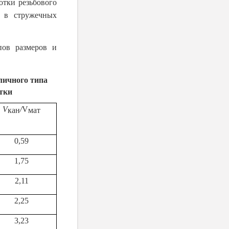
отки резьбового
и в стружечных
пов размеров и
личного типа
тки
V
/
V
кан
мат
0,59
1,75
2,11
2,25
3,23