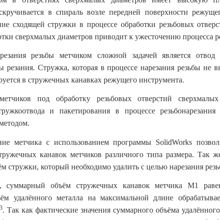
скручивается в спираль возле передней поверхности режуще
ие сходящей стружки в процессе обработки резьбовых отвер
отки сверхмалых диаметров приводит к ужесточению процесса р
резания резьбы метчиком сложной задачей является отвод 
ы резания. Стружка, которая в процессе нарезания резьбы не в
ируется в стружечных канавках режущего инструмента.
метчиков под обработку резьбовых отверстий сверхмалы
тружкоотвода и пакетирования в процессе резьбонарезания 
методом.
ание метчика с использованием программы
SolidWorks
позвол
тружечных канавок метчиков различного типа размера. Так ж
м стружки, который необходимо удалить с целью нарезания резь
м, суммарный объём стружечных канавок метчика М1 раве
ём удалённого металла на максимальной длине обрабатывае
3
. Так как фактические значения суммарного объёма удалённог