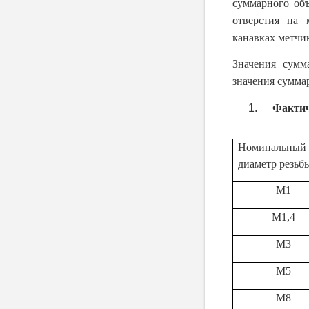
суммарного объ
отверстия на 
канавках метчи
Значения сумм
значения суммар
Фактич
Номинальный
диаметр резьб
М1
М1,4
М3
М5
М8