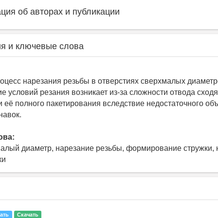
ия об авторах и публикации
я и ключевые слова
оцесс нарезания резьбы в отверстиях сверхмалых диаметр
ие условий резания возникает из-за сложности отвода сход
 её полного пакетирования вследствие недостаточного об
навок.
ова:
малый диаметр, нарезание резьбы, формирование стружки, 
ки
ать
Скачать