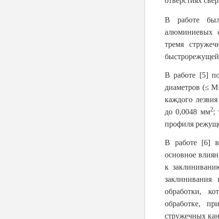
отверстиях све
В работе был
алюминиевых с
тремя стружеч
быстрорежущей
В работе [5] п
диаметров (≤ М
каждого лезвия
2
до 0,0048 мм
;
профиля режуще
В работе [6] 
основное влиян
к заклинивани
заклинивания 
обработки, ко
обработке, пр
стружечных кана