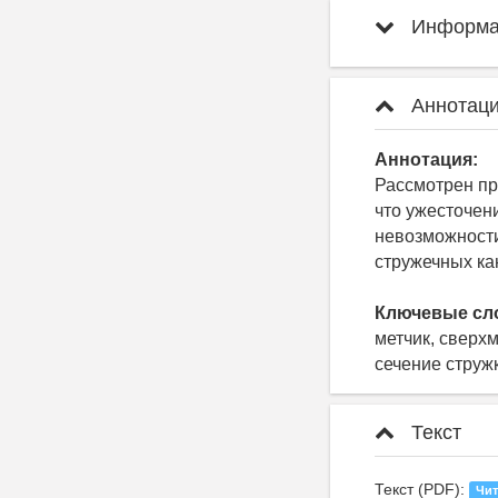
Информац
Аннотаци
Аннотация:
Рассмотрен пр
что ужесточен
невозможности
стружечных ка
Ключевые сл
метчик, сверх
сечение струж
Текст
Текст (PDF):
Чит