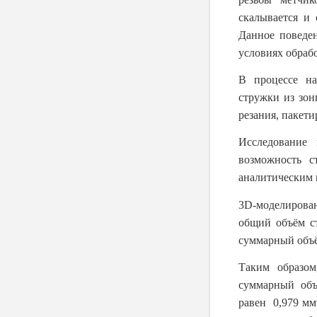
скалывается и 
Данное поведен
условиях обраб
В процессе на
стружки из зон
резания, пакет
Исследование 
возможность с
аналитическим 
3
D
-моделиров
общий объём с
суммарный объё
Таким образо
суммарный объ
равен 0,979 мм