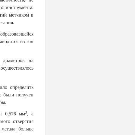
го инструмента.
стий метчиком в
езания.
образовавшейся
ыводится из зон
х диаметров на
осуществлялось
ило определить
е были получен
бы.
3
н 0,576 мм
, а
мого отверстия
о метала больше