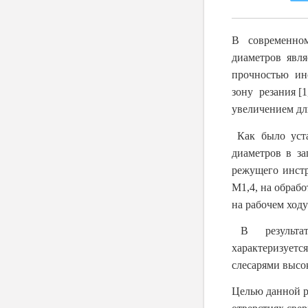
В современно
диаметров явл
прочностью ин
зону резания [1
увеличением дли
Как было устан
диаметров в за
режущего инстр
М1,4, на обраб
на рабочем ходу
В результате
характеризует
слесарями высо
Целью данной р