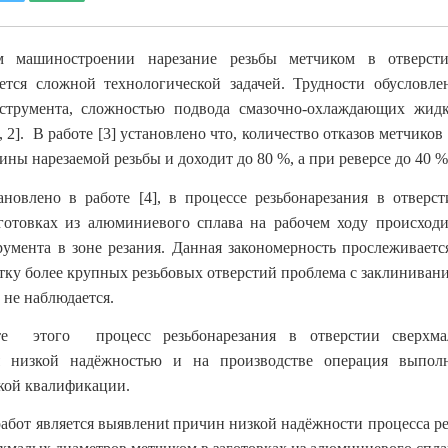
м машиностроении нарезание резьбы метчиком в отверсти
яется сложной технологической задачей. Трудности обусловл
струмента, сложностью подвода смазочно-охлаждающих жид
, 2]. В работе [3] установлено что, количество отказов метчиков
ны нарезаемой резьбы и доходит до 80 %, а при реверсе до 40 %
овлено в работе [4], в процессе резьбонарезания в отверс
готовках из алюминиевого сплава на рабочем ходу происход
умента в зоне резания. Данная закономерность прослеживаетс
отку более крупных резьбовых отверстий проблема с заклиниван
 не наблюдается.
 этого процесс резьбонарезания в отверстии сверхма
ся низкой надёжностью и на производстве операция выпол
кой квалификации.
абот является выявлени
t
причин низкой надёжности процесса ре