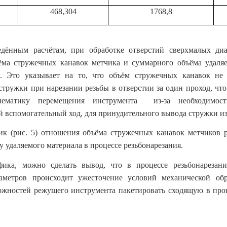
468,304
1768,8
едённым расчётам, при обработке отверстий сверхмалых д
ёма стружечных канавок метчика и суммарного объёма удаляе
1. Это указывает на то, что объём стружечных канавок не 
стружки при нарезании резьбы в отверстии за один проход, что
нематику перемещения инструмента из-за необходимост
 вспомогательный ход, для принудительного вывода стружки из
к (рис. 5) отношения объёма стружечных канавок метчиков 
у удаляемого материала в процессе резьбонарезания.
фика, можно сделать вывод, что в процессе резьбонарезани
аметров происходит ужесточение условий механической обр
жностей режущего инструмента пакетировать сходящую в про