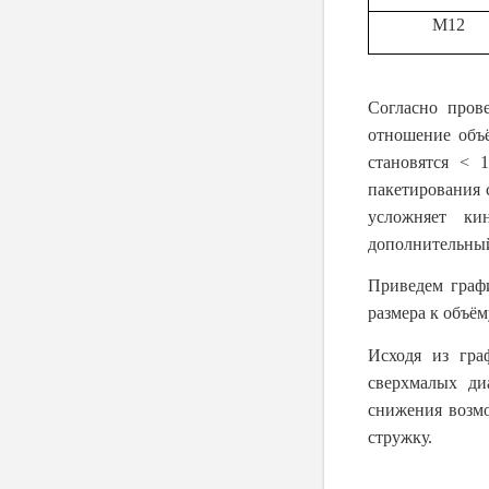
М12
Согласно пров
отношение объ
становятся < 
пакетирования 
усложняет ки
дополнительный
Приведем графи
размера к объём
Исходя из гра
сверхмалых ди
снижения возмо
стружку.