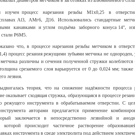
рхмалых диаметров метчиком в заготовках из алюминиевого спла
 изучен процесс нарезания резьбы М1х0,25 в отверст
плавах Al3, АМг6, Д16. Использовались стандартные мет
ными канавками и углом подъёма заборного конуса 14°, из
 стали Р6М5.
оказано что, в процессе нарезания резьбы метчиком в отверс
1,4) процесс резания режущими зубьями метчика не однороден, 
 метчика различны и сечения полученной стружки колеблются 
 толщина срезаемого слоя варьируется от 0 до 0,024 мм; также
го лезвия.
выдвигалась теория, что на снижение надёжности процесса р
ие оказывает сходящая стружка, образующаяся в процессе резан
ю режущего инструмента в обрабатываемом отверстии. С це
инструмента авторами предлагается применение комбиниро
торый заключается в непосредственно лезвийной и анодн
и которой происходит частичное растворение образовавш
вках инструмента в среде электролита под действием электриче