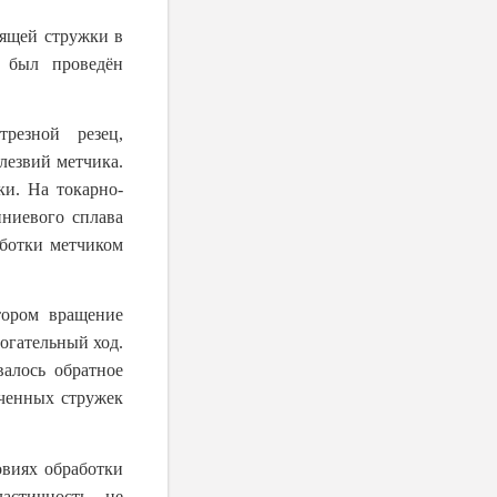
дящей стружки в
, был проведён
резной резец,
лезвий метчика.
и. На токарно-
ниевого сплава
аботки метчиком
тором вращение
огательный ход.
валось обратное
ченных стружек
овиях обработки
астичность, не