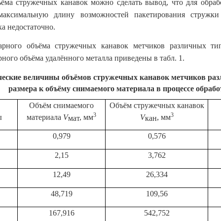
ёма стружечных канавок можно сделать вывод, что для обраб
максимальную длину возможностей пакетирования стружк
ка недостаточно.
арного объёма стружечных канавок метчиков различных ти
ного объёма удалённого металла приведены в табл. 1.
еские величины объёмов стружечных канавок метчиков раз
размера к объёму снимаемого материала в процессе обрабо
Объём снимаемого
Объём стружечных канавок
3
3
ы
материала
V
, мм
V
, мм
мат
кан
0,979
0,576
2,15
3,762
12,49
26,334
48,719
109,56
167,916
542,752