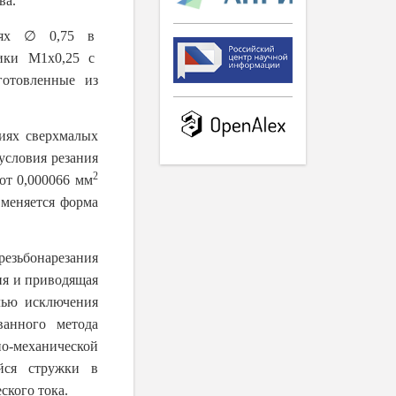
ва.
∅
иях
0,75 в
чики М1х0,25 с
готовленные из
тиях сверхмалых
условия резания
2
от 0,000066 мм
 меняется форма
езьбонарезания
ия и приводящая
лью исключения
ванного метода
о-механической
ейся стружки в
ского тока.