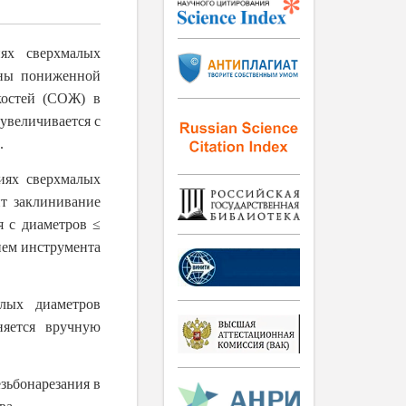
ях сверхмалых
ены пониженной
костей (СОЖ) в
 увеличивается с
.
тиях сверхмалых
ит заклинивание
я с диаметров ≤
ием инструмента
лых диаметров
няется вручную
зьбонарезания в