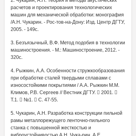
2. Чукарин, А.Н. Теория и методы акустических
расчетов и проектирования технологических
машин для механической обработки: монография
/А.Н. Чукарин. - Рос-тов-на-Дону: Изд. Центр ДГТУ,
2005. - 149с.
3. Безъязычный, В.Ф. Метод подобия в технологии
машиностроения. - М.: Машиностроение, 2012. -
320с.
4. Рыжкин, А.А. Особенности стружкообразования
при обработке сталей твердыми сплавами с
износостойкими покрытиями / А.А. Рыжкин М.М.
Климов, Р.В. Сергеев // Вестник ДГТУ.  2001. 
Т.1.  №1.  С. 47-55.
5. Чукарин, А.Н. Разработка конструкции пильной
рамы металлорежущего ленточно-пильного
станка с повышенной жесткостью и
виброустойчивостью А.Н. Чука-рин, А.Е.