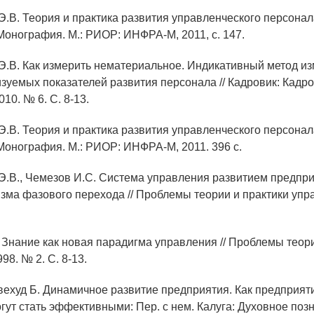
 Э.В. Теория и практика развития управленческого персона
Монография. М.: РИОР: ИНФРА-М, 2011, с. 147.
 Э.В. Как измерить нематериальное. Индикативный метод и
уемых показателей развития персонала // Кадровик: Кадр
10. № 6. С. 8-13.
 Э.В. Теория и практика развития управленческого персона
Монография. М.: РИОР: ИНФРА-М, 2011. 396 с.
 Э.В., Чемезов И.С. Система управления развитием предпр
зма фазового перехода // Проблемы теории и практики упра
.
. Знание как новая парадигма управления // Проблемы теор
98. № 2. С. 8-13.
Ливехуд Б. Динамичное развитие предприятия. Как предприя
ут стать эффективными: Пер. с нем. Калуга: Духовное позн