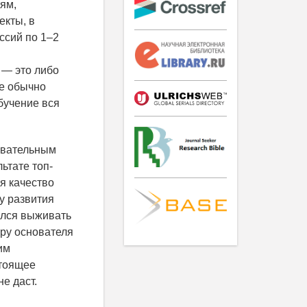
ям,
екты, в
ссий по 1–2
 — это либо
ые обычно
бучение вся
зовательным
ьтате топ-
я качество
у развития
ился выживать
ару основателя
им
стоящее
е даст.