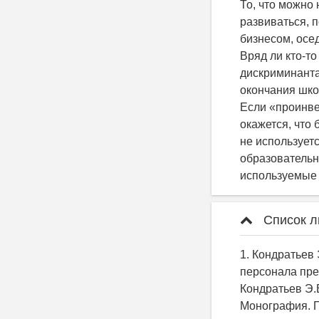
То, что можно
развиваться, 
бизнесом, осе
Вряд ли кто-т
дискриминанта
окончания шко
Если «проинве
окажется, что 
не использует
образовательн
используемые 
Список л
1. Кондратьев
персонала пре
Кондратьев Э.
Монография. П