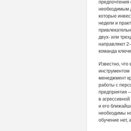
предпочтения 
необходимым д
которые инвес
недели и прак
привлекательн
двух- или тре
направляют 2–
команда ключе
Известно, что
инструментом 
менеджмент кр
работы с перс
предприятия —
в агрессивной
и его ближайш
необходимы но
обучение нет,