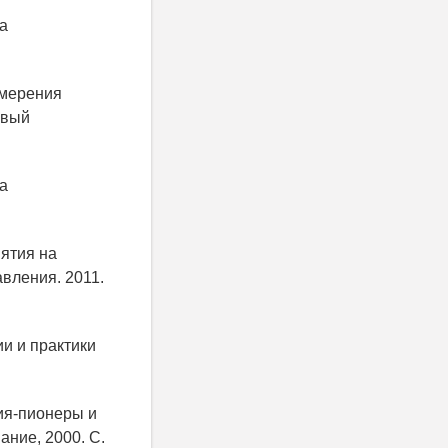
ла
змерения
овый
ла
иятия на
вления. 2011.
ии и практики
тия-пионеры и
ание, 2000. С.