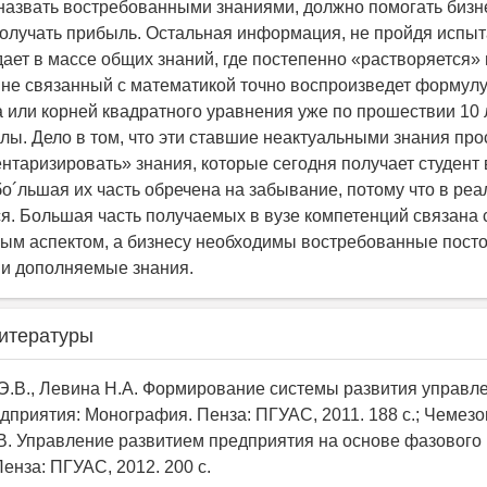
 назвать востребованными знаниями, должно помогать бизн
получать прибыль. Остальная информация, не пройдя испы
дает в массе общих знаний, где постепенно «растворяется» 
о не связанный с математикой точно воспроизведет формул
 или корней квадратного уравнения уже по прошествии 10 
лы. Дело в том, что эти ставшие неактуальными знания про
нтаризировать» знания, которые сегодня получает студент в
бо´льшая их часть обречена на забывание, потому что в ре
ся. Большая часть получаемых в вузе компетенций связана 
ым аспектом, а бизнесу необходимы востребованные пост
и дополняемые знания.
итературы
 Э.В., Левина Н.А. Формирование системы развития управл
дприятия: Монография. Пенза: ПГУАС, 2011. 188 с.; Чемезов
В. Управление развитием предприятия на основе фазового
енза: ПГУАС, 2012. 200 с.