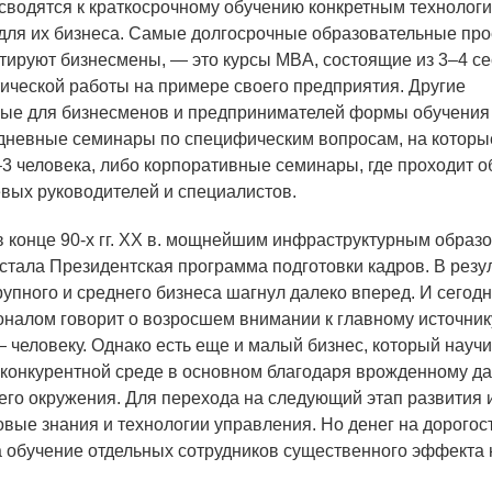
сводятся к краткосрочному обучению конкретным технологи
ля их бизнеса. Самые долгосрочные образовательные про
тируют бизнесмены, — это курсы MBA, состоящие из 3–4 се
тической работы на примере своего предприятия. Другие
ые для бизнесменов и предпринимателей формы обучения
хдневные семинары по специфическим вопросам, на котор
3 человека, либо корпоративные семинары, где проходит о
вых руководителей и специалистов.
 в конце 90-х гг. XX в. мощнейшим инфраструктурным обра
стала Президентская программа подготовки кадров. В резул
упного и среднего бизнеса шагнул далеко вперед. И сегодн
оналом говорит о возросшем внимании к главному источник
 человеку. Однако есть еще и малый бизнес, который науч
 конкурентной среде в основном благодаря врожденному д
его окружения. Для перехода на следующий этап развития 
вые знания и технологии управления. Но денег на дорого
 а обучение отдельных сотрудников существенного эффекта н