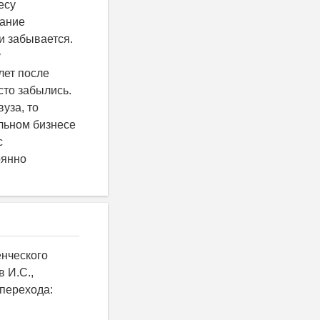
есу
тание
и забывается.
у
лет после
сто забылись.
уза, то
альном бизнесе
с
оянно
енческого
 И.С.,
 перехода: