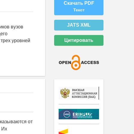
Скачать PDF
Текст
JATS XML
иков вузов
щего
Цитировать
 трех уровней
тказываются от
. Их