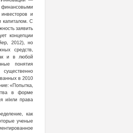
ми финансовыми
 инвесторов и
м капиталом. С
жность заявить
ует концепции
ер, 2012), но
жных средств,
Как и в любой
ные понятия
существенно
ованных в 2010
ние: «Попытка,
ства в форме
я и/или права
еделение, как
оторые ученые
нтированное