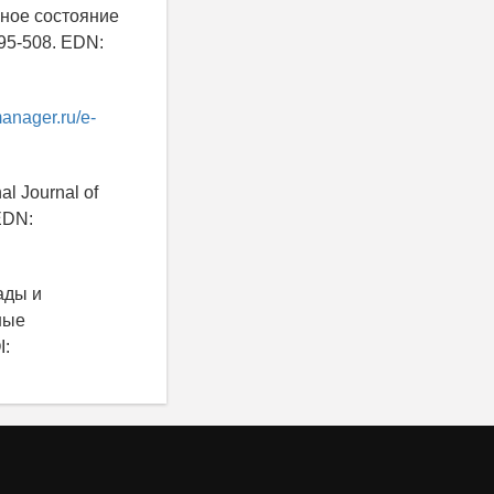
нное состояние
495-508. EDN:
manager.ru/e-
al Journal of
EDN:
ады и
ные
I: