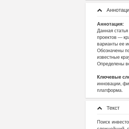
Аннотаци
Аннотация:
Данная статья
проектов — кр
варианты ее и
Обозначены п
известные кра
Определены во
Ключевые сл
инновации, фи
платформа.
Текст
Поиск инвест
сложнейший с