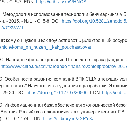
5. - С. 5-7. EDN:
https://elibrary.ru/VHNOSL
Б. Методология использования технологии бенчмаркинга // 
и. - 2015. - № 1. - С. 5-8. DOI:
https://doi.org/10.5281/zenodo.
y.ru/VCSWWJ
г: кому он нужен и как поучаствовать. [Электронный ресурс]
ru/article/komu_on_nuzen_i_kak_pouchastvovat
 Ю. Народное финансирование IT-проектов - краудфандинг.
:
http://www.chip.ua/stati/narodnoe-finansirovanieitproektov-201
.О. Особенности развития компаний ВПК США в текущих усл
ерспективы // Научные исследования и разработки. Экономи
С. 29-34. DOI:
https://doi.org/10.12737/20806
; EDN:
https://eli
.О. Информационная база обеспечения экономической безо
 Вестник Российского экономического университета им. Г.В.
). - С. 167-174. EDN:
https://elibrary.ru/ZSPYXJ