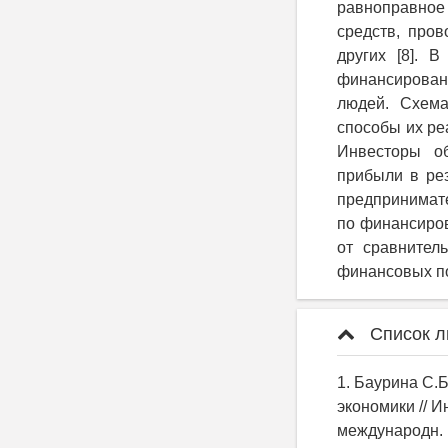
равноправное
средств, пров
других [8]. 
финансировани
людей. Схема
способы их ре
Инвесторы о
прибыли в рез
предпринимате
по финансиров
от сравнител
финансовых п
Список л
1. Баурина С.
экономики // 
международн. н