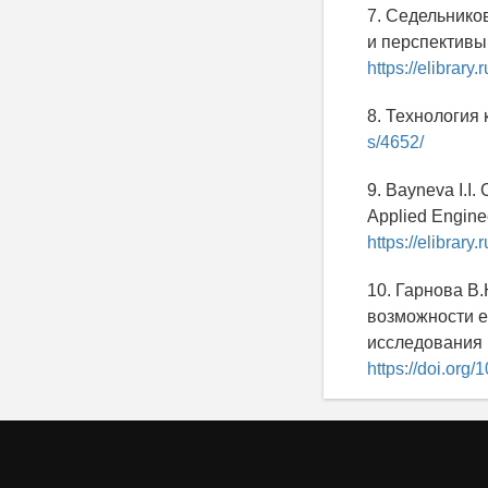
7. Седельнико
и перспективы 
https://elibrar
8. Технология
s/4652/
9. Bayneva I.I.
Applied Engine
https://elibrar
10. Гарнова В
возможности е
исследования и
https://doi.org