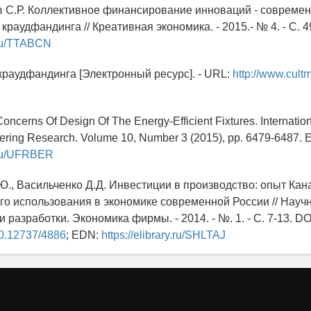
в С.Р. Коллективное финансирование инноваций - совреме
краудфандинга // Креативная экономика. - 2015.- № 4. - С. 
y.ru/TTABCN
 краудфандинга [Электронный ресурс]. - URL:
http://www.cult
 Concerns Of Design Of The Energy-Efficient Fixtures. Internation
ering Research. Volume 10, Number 3 (2015), pp. 6479-6487. 
y.ru/UFRBER
.Ю., Васильченко Д.Д. Инвестиции в производство: опыт Кан
го использования в экономике современной России // Науч
 разработки. Экономика фирмы. - 2014. - №. 1. - C. 7-13. DO
/10.12737/4886
; EDN:
https://elibrary.ru/SHLTAJ