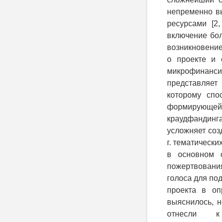
непременно вы
ресурсами [2
включение бол
возникновение
о проекте и 
микрофинанси
представляет
которому спо
формирующе
краудфанди
усложняет соз
г. тематическ
в основном 
пожертвовани
голоса для по
проекта в оп
выяснилось, 
отнесли к 