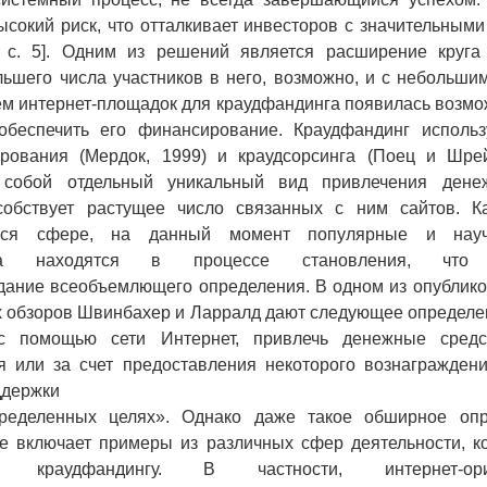
сокий риск, что отталкивает инвесторов с значительны
, с. 5]. Одним из решений является расширение круга
ьшего числа участников в него, возможно, и с небольши
м интернет-площадок для краудфандинга появилась возмо
обеспечить его финансирование. Краудфандинг использ
рования (Мердок, 1999) и краудсорсинга (Поец и Шрей
 собой отдельный уникальный вид привлечения дене
собствует растущее число связанных с ним сайтов. 
йся сфере, на данный момент популярные и науч
нга находятся в процессе становления, что 
дание всеобъемлющего определения. В одном из опублик
их обзоров Швинбахер и Ларралд дают следующее определе
с помощью сети Интернет, привлечь денежные сред
я или за счет предоставления некоторого вознаграждени
ддержки
ределенных целях». Однако даже такое обширное опр
не включает примеры из различных сфер деятельности, к
краудфандингу. В частности, интернет-орие