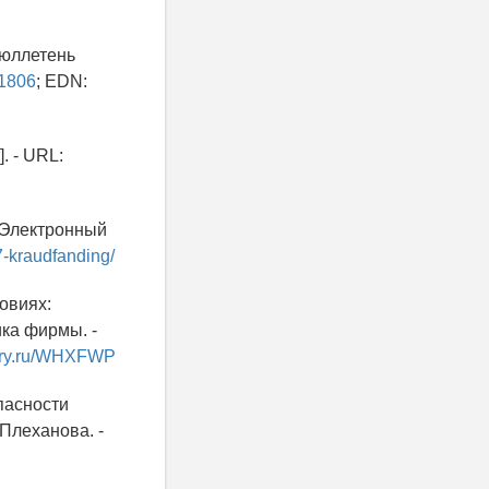
Бюллетень
51806
; EDN:
. - URL:
 [Электронный
7-kraudfanding/
овиях:
ка фирмы. -
brary.ru/WHXFWP
пасности
 Плеханова. -