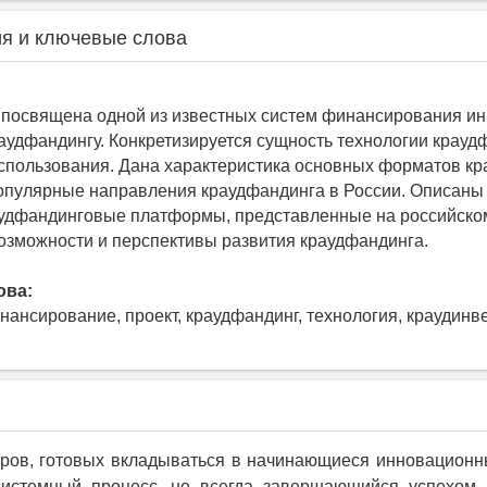
я и ключевые слова
 посвящена одной из известных систем финансирования и
аудфандингу. Конкретизируется сущность технологии крауд
спользования. Дана характеристика основных форматов кр
опулярные направления краудфандинга в России. Описаны
удфандинговые платформы, представленные на российско
зможности и перспективы развития краудфандинга.
ова:
нансирование, проект, краудфандинг, технология, краудинве
оров, готовых вкладываться в начинающиеся инновационн
истемный процесс, не всегда завершающийся успехом