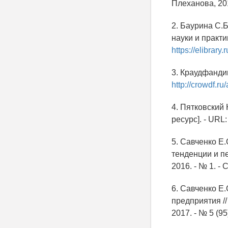
Плеханова, 201
2. Баурина С.
науки и практик
https://elibrar
3. Краудфандин
http://crowdf.
4. Пятковский
ресурс]. - URL
5. Савченко Е
тенденции и п
2016. - № 1. - 
6. Савченко Е
предприятия //
2017. - № 5 (95