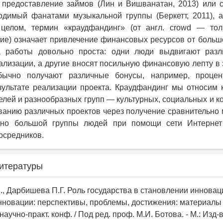
 предоставление займов (Лин и Вишванатан, 2013) или 
одимый фанатами музыкальной группы (Беркетт, 2011), 
В целом, термин «краудфандинг» (от англ. crowd — тол
е) означает привлечение финансовых ресурсов от больш
 работы довольно проста: одни люди выдвигают раз
ализации, а другие вносят посильную финансовую лепту в 
бычно получают различные бонусы, например, процен
ультате реализации проекта. Краудфандинг мы относим 
лей и разнообразных групп — культурных, социальных и 
анию различных проектов через получение сравнительно
ьно большой группы людей при помощи сети Интерне
осредников.
итературы
Б., Дарбишева П.Г. Роль государства в становлении иннова
Инновации: перспективы, проблемы, достижения: материалы I
аучно-практ. конф. / Под ред. проф. М.И. Ботова. - М.: Изд-в