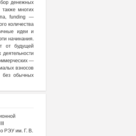
сбор денежных
а также многих
па, funding —
ого количества
личные идеи и
эти начинания.
т от будущей
к деятельности
коммерческих —
 малых взносов
т без обычных
ционной
II
о РЭУ им. Г. В.