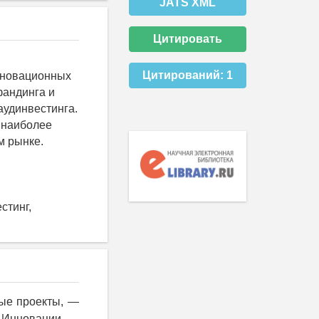
JATS XML
Цитировать
Цитирований:
1
нновационных
фандинга и
аудинвестинга.
 наиболее
м рынке.
стинг,
ые проекты, —
. Инновации —