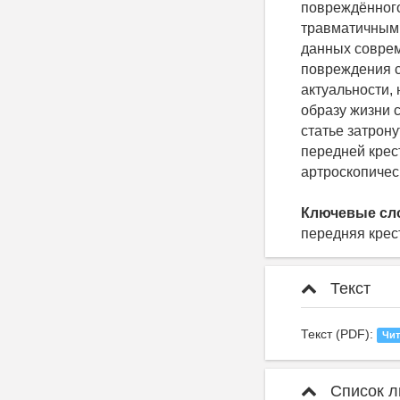
повреждённого
травматичным
данных соврем
повреждения с
актуальности,
образу жизни 
статье затрон
передней крес
артроскопичес
Ключевые сл
передняя крес
Текст
Текст (PDF):
Чит
Список л