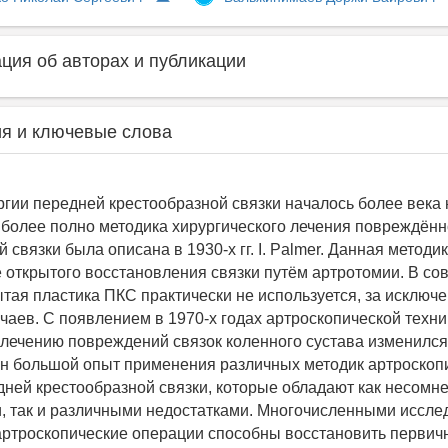
ия об авторах и публикации
я и ключевые слова
ргии передней крестообразной связки началось более века 
более полно методика хирургического лечения повреждён
 связки была описана в 1930-х гг. I. Palmer. Данная методи
 открытого восстановления связки путём артротомии. В с
ытая пластика ПКС практически не используется, за исключ
чаев. С появлением в 1970-х годах артроскопической техни
лечению повреждений связок коленного сустава изменился
ен большой опыт применения различных методик артроскоп
дней крестообразной связки, которые обладают как несом
, так и различными недостатками. Многочисленными иссл
 артроскопические операции способны восстановить перви