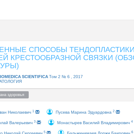
ЕННЫЕ СПОСОБЫ ТЕНДОПЛАСТИК
ЕЙ КРЕСТООБРАЗНОЙ СВЯЗКИ (ОБЗ
УРЫ)
IOMEDICA SCIENTIFICA
Том 2 № 6 , 2017
АТОЛОГИЯ
ана здоровья  
1
2
ван Николаевич
Пусева Марина Эдуардовна
3
4
олай Валерьевич
Монастырев Василий Владимирович
5
6
о Николай Сергеевич
Бальжинимаев Доржи Баирович