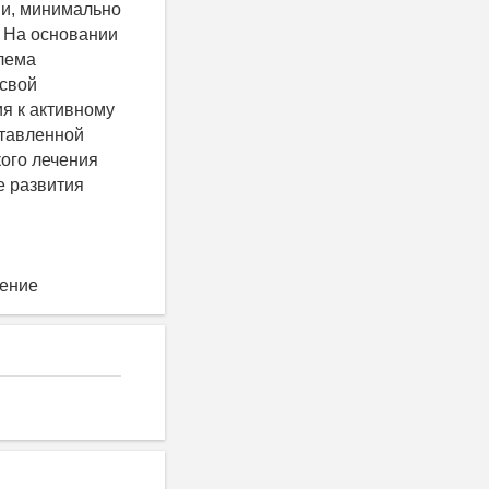
ми, минимально
 На основании
лема
 свой
ия к активному
ставленной
ого лечения
е развития
чение