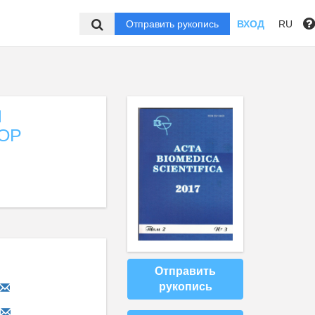
Отправить рукопись
ВХОД
RU
И
ОР
Отправить
рукопись