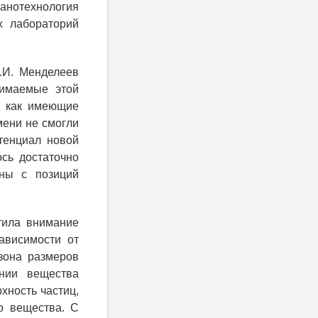
нанотехнология
х лабораторий
.И. Менделеев
нимаемые этой
, как имеющие
мени не смогли
отенциал новой
ось достаточно
ены с позиций
тила внимание
ависимости от
азона размеров
ении вещества
хность частиц,
о вещества. С