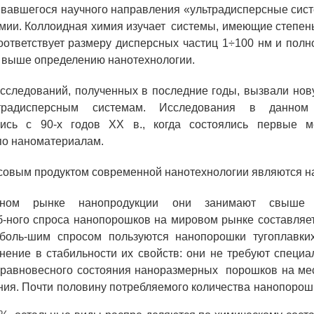
вавшегося научного направления «ультрадисперсные сис
мии. Коллоидная химия изучает системы, имеющие степен
соответствует размеру дисперсных частиц 1÷100 нм и полн
 выше определению нанотехнологии.
следований, полученных в последние годы, вызвали нов
радисперсным системам. Исследования в данном
лись с 90-х годов ХХ в., когда состоялись первые 
по наноматериалам.
совым продуктом современной нанотехнологии являются 
нном рынке нанопродукции они занимают свыше
-ного спроса нанопорошков на мировом рынке составляет
аиболь-шим спросом пользуются нанопорошки тугоплавки
нение в стабильности их свойств: они не требуют специ
еравновесного состояния наноразмерных порошков на ме
ния. Почти половину потребляемого количества нанопорош