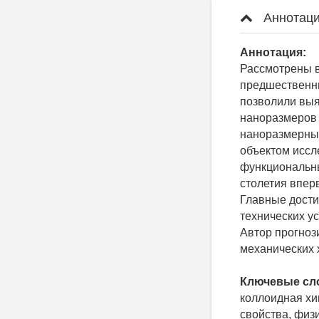
Аннотаци
Аннотация:
Рассмотрены в
предшественн
позволили выя
наноразмеров 
наноразмерны
объектом иссл
функциональны
столетия впе
Главные дости
технических у
Автор прогноз
механических 
Ключевые сл
коллоидная хи
свойства, физ