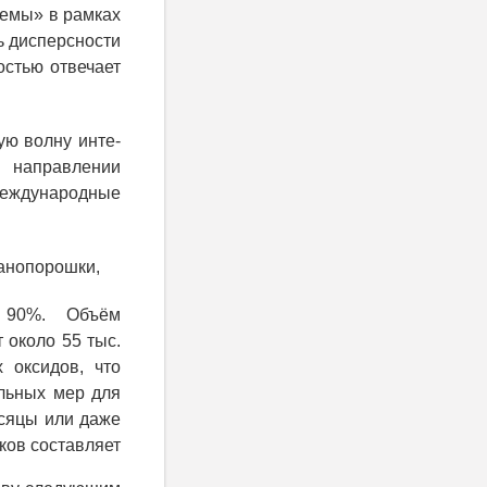
темы» в рамках
ь дисперсности
остью отвечает
ую волну инте-
 направлении
международные
нанопорошки,
 90%. Объём
 около 55 тыс.
х оксидов, что
альных мер для
сяцы или даже
ков составляет