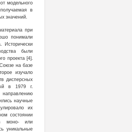
 от модельного
 получаемая в
ых значений.
материала при
рошо понимали
. Исторически
водства были
о проекта [4].
 Союзе на базе
торое изучало
тв дисперсных
ый в 1979 г.
 направлению
ились научные
мулировало их
ном состоянии
в моно- или
сь уникальные