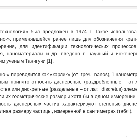
технология» был предложен в 1974 г. Такое использова
ано-», применявшейся ранее лишь для обозначения крат
ения, для идентификации технологических процессов
ия, наноматериалы и др. введено в научный и инженерн
м ученым Танигучи [1] .
о-» переводится как «карлик» (от греч. nanos), 1 нанометр
ым принято относить дисперсные (раздробленные – от л
тва или дискретные (раздельные – от лат. discretus) элем
ли их геометрические размеры хотя бы в одном измерени
ность дисперсных частиц характеризуют степенью диспе
тная размеру частицы, измеренной в сантиметрах (табл.).