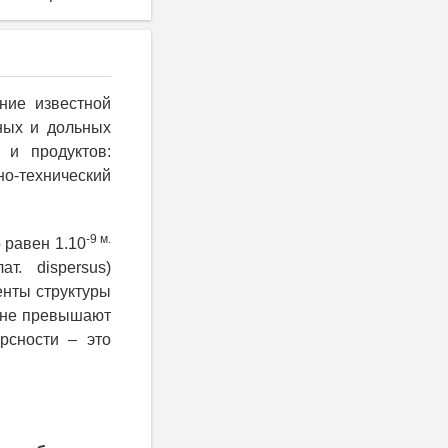
ние известной
ных и дольных
 и продуктов:
о-технический
-9 м.
 равен 1.10
ат. dispersus)
енты структуры
и не превышают
рсности – это