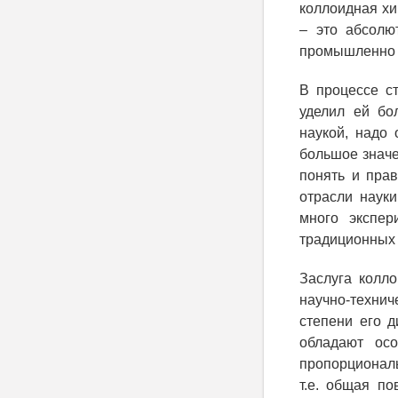
коллоидная хи
– это абсолю
промышленно 
В процессе с
уделил ей бо
наукой, надо
большое значе
понять и прав
отрасли науки
много экспер
традиционных 
Заслуга колл
научно-техни
степени его д
обладают осо
пропорциональ
т.е. общая п