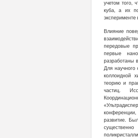
учетом того, 
куба, а их п
эксперименте 
Влияние пове
взаимодейств
передовые пр
первые нано
разработаны в
Для научного 
коллоидной х
теорию и пра
частиц. Исс
Координацио
«Ультрадиспе
конференции,
развитие. Бы
существенн
поликристалл