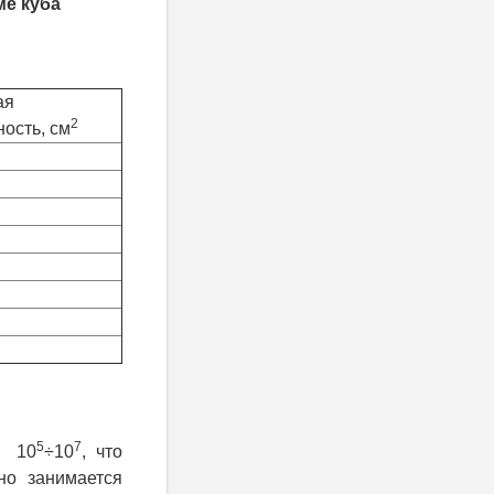
ме куба
ая
2
ость, см
5
7
и 10
÷10
, что
но занимается