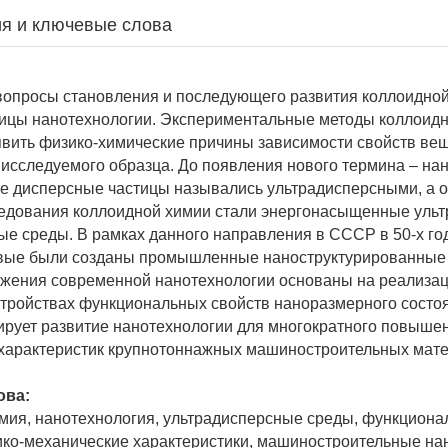
я и ключевые слова
опросы становления и последующего развития коллоидной
ицы нанотехнологии. Экспериментальные методы коллоид
вить физико-химические причины зависимости свойств вещ
исследуемого образца. До появления нового термина – на
е дисперсные частицы назывались ультрадисперсными, а 
едования коллоидной химии стали энергонасыщенные уль
е среды. В рамках данного направления в СССР в 50-х го
рвые были созданы промышленные наноструктурированные
жения современной нанотехнологии основаны на реализац
стройствах функциональных свойств наноразмерного состо
ирует развитие нанотехнологии для многократного повыше
характеристик крупнотоннажных машиностроительных мате
ова:
мия, нанотехнология, ультрадисперсные среды, функцион
ико-механические характеристики, машиностроительные н