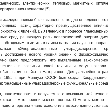
анических, электричес-ких, тепловых, магнитных, оптич
пергированном веществе [5].
исследованиями было выявлено, что для определенного 
ллоидных частиц характерно преимущественное влияни
ерхностных явлений. Выявленную в процессе планомерных
сных сред решающую роль поверхностной энергии дис
необходимым отметить в самом названии научного направ
ваться «Энергонасыщенные ультрадисперсные с
сь достижение нового уровня знаний о физико-химичес
ично было предположить, что выявленные закономерно
пективы в развитии новой техники и могут позволит
ребительские свойства материалов. Для дальнейшего раз
в 1985 г. при Минвузе CCCP был создан Координацио
ергонасыщенные ультрадисперсные функциональные среды»
м, нанотехнология и получаемые с помощью этой техноло
яются чем-то принципиально новым. Отметить можно т
 нового термина «нанотехнология» вместо давно устоявш