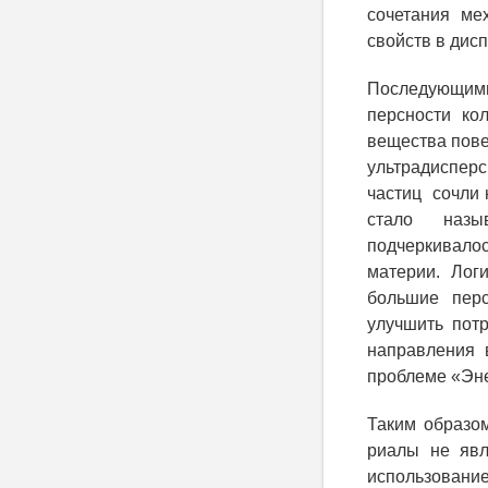
сочетания мех
свойств в дис
Последующими 
персности ко
вещества пов
ультрадиспер
частиц сочли 
стало назы
подчеркивало
материи. Лог
большие перс
улучшить пот
направления 
проблеме «Эн
Таким образо
риалы не явл
использование