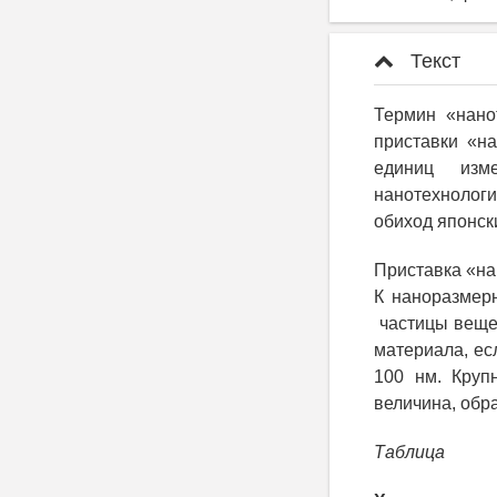
Текст
Термин «нано
приставки «н
единиц измер
нанотехнолог
обиход японски
Приставка «нан
К наноразмерн
частицы вещес
материала, ес
100 нм. Круп
величина, обра
Таблица