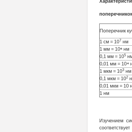
Характеристи
поперечником
Поперечник ку
7
1 см = 10
нм
1 мм = 10
⁶
нм
5
0,1 мм = 10
н
0,01 мм = 10
⁴
3
1 мкм = 10
нм
2
0,1 мкм = 10
н
0,01 мкм = 10 
1 нм
Изучением си
соответствуе