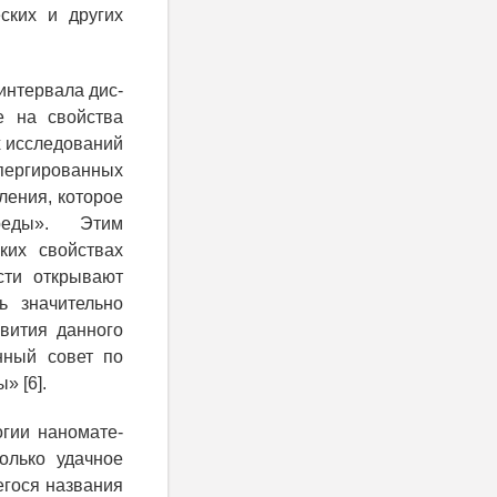
еских и других
интервала дис-
е на свойства
 исследований
пергированных
ления, которое
реды». Этим
ких свойствах
сти открывают
ь значительно
вития данного
нный совет по
 [6].
гии наномате-
олько удачное
егося названия