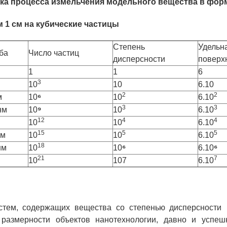
ка процесса измельчения модельного вещества в фор
 1 см на кубические частицы
Степень
Удельн
ба
Число частиц
дисперсности
поверхн
1
1
6
3
10
10
6.10
2
2
м
10
⁶
10
6.10
3
3
нм
10
⁹
10
6.10
12
4
4
10
10
6.10
15
5
5
м
10
10
6.10
18
нм
10
10
⁶
6.10
⁶
21
7
10
107
6.10
стем, содержащих вещества со степенью дисперсност
т размерности объектов нанотехнологии, давно и успеш