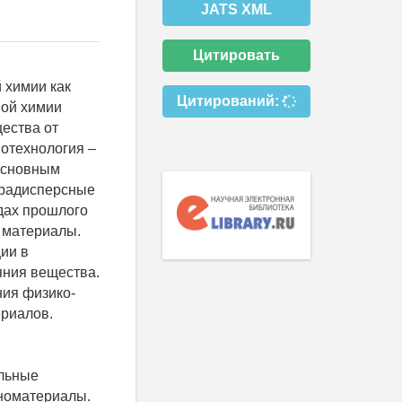
JATS XML
Цитировать
 химии как
Цитирований:
ной химии
ества от
нотехнология –
основным
традисперсные
дах прошлого
 материалы.
ии в
яния вещества.
ния физико-
риалов.
альные
аноматериалы.