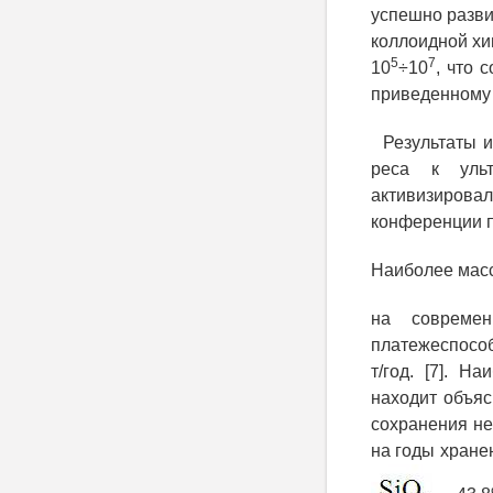
успешно разви
коллоидной хи
5
7
10
÷10
, что 
приведенному
Результаты ис
реса к ульт
активизирова
конференции 
Наиболее мас
на совреме
платежеспособ
т/год. [7]. Н
находит объяс
сохранения н
на годы хране