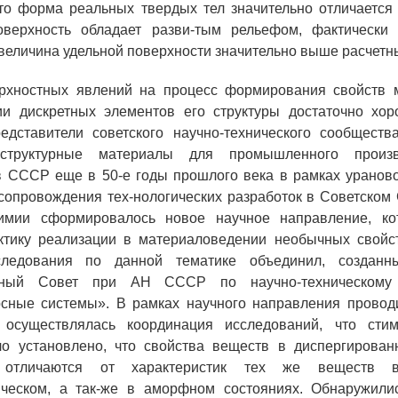
что форма реальных твердых тел значительно отличается
оверхность обладает разви-тым рельефом, фактически
величина удельной поверхности значительно выше расчетн
рхностных явлений на процесс формирования свойств 
ии дискретных элементов его структуры достаточно хо
едставители советского научно-технического сообщества
структурные материалы для промышленного произ
 СССР еще в 50-е годы прошлого века в рамках урановог
сопровождения тех-нологических разработок в Советском
имии сформировалось новое научное направление, ко
ктику реализации в материаловедении необычных свойс
ледования по данной тематике объединил, созданн
нный Совет при АН СССР по научно-техническому
рсные системы». В рамках научного направления провод
 осуществлялась координация исследований, что сти
ло установлено, что свойства веществ в диспергирован
о отличаются от характеристик тех же веществ 
ическом, а так-же в аморфном состояниях. Обнаружили