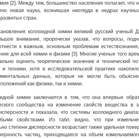
мия [2]. Между тем, большинство населения полагает, что 
тно новая наука, возникшая ниоткуда в недрах научны
развитых стран.
тановления коллоидной химии великий русский ученый Д
льшое внимание, пророчески указав, что вопросы, под
 отнести к важным, основным проблемам естествознания
ние для всей химии и физики [3]. Многие ученые того вре
ильно оценить теоретическое значение и технический п
 и техники, хотя в исследовательской практике накопил
иментальных данных, которые не могли быть объясн
положений как физики, так и химии.
оидной химии заключается в том, что она впервые обра
ческого сообщества на изменение свойств вещества в з
исперсности и показала, что системы коллоидного диап
быми свойствами. Из табл. видно, что при измельч
но степени дисперсности возрастает также удельная повер
оверхность частиц, приходящаяся на объем измельчаемог