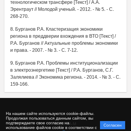
технологическом трансфере [Текст] / А.А.
Эрентраут // Молодой ученый. - 2012. - № 5. - С.
268-270.
8. Бурганов Р.А. Кластеризация экономики
региона в преддверии вхождения в ВТО [Текст] /
Р.А. Бурганов // Актуальные проблемы экономики
и права. - 2007. - № 3. - С. 7-12.
9. Бурганов Р.А. Проблемы институционализации
в электроэнергетике [Текст] / Р.А. Бурганов, С.Г.
Залялиева // Экономика региона. - 2014. - № 3. - С.
159-166.
На нашем сайте используются cookie-файлы.
Продолжая пользоваться данным сайтом, вы
подтверждаете свое согласие на
© INFRA-M
Согласен
Политика
использование файлов cookie в соответствии с