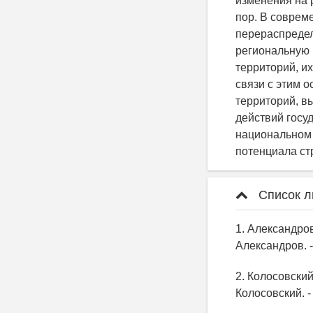
изменения на 
пор. В соврем
перераспредел
региональную 
территорий, и
связи с этим 
территорий, в
действий госу
национальном 
потенциала ст
Список л
1. Александров
Александров. -
2. Колосовски
Колосовский. -