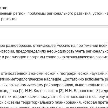
ова:
нный регион, проблемы регионального развития, устойчи
 развитие
ое разнообразие, отличающее Россию на протяжении всей
истории, предопределило необходимость учета региональн
е и реализации программ социально-экономического развит
и отечественной экономической и географической науками 
етико-методологическое наследие. Достаточно вспомнить 
еных по экономическому районированию, выполненные в на
сандрова [1], Н.Н. Колосовского [2], Н.Н. Баранского [3] и др
в них теоретические постулаты были положены в основу 
ой системы территориального планирования, которая прет