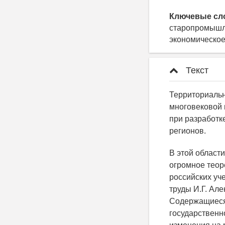
Ключевые сл
старопромышле
экономическое
Текст
Территориальн
многовековой 
при разработк
регионов.
В этой област
огромное теор
российских уч
труды И.Г. Алек
Содержащиеся 
государственн