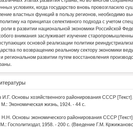
различных этапах развития страны, но во многом сохранена
енных условиях, когда государство вновь провозгласило су
ение властных функций в пользу регионов, необходимо вы
политику на принципах селективного подхода с учетом спе
х роли в развитии национальной экономики Российской Фед
особого внимания заслуживает изучение старопромышленн
ыступающих основой реализации политики реиндустриализ
дарства по возвращению реальному сектору экономики вед
и региональном развитии путем восстановления производ
раны.
итературы
 И.Г. Основы хозяйственного районирования СССР [Текст] /
 М.: Экономическая жизнь, 1924. - 44 с.
й Н.Н. Основы экономического районирования СССР [Текст] 
 М.: Госполитиздат, 1958. - 200 с. (Введение Г.М. Кржижановс