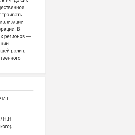
 в РФ до сих
щественное
страивать
циализации
ерации. В
ых регионов —
ации —
ущей роли в
ственного
 И.Г.
/ Н.Н.
кого).