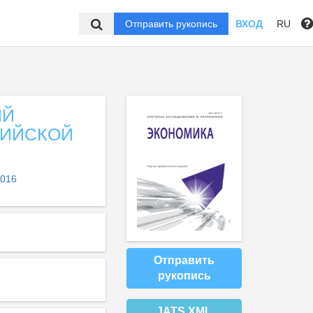
Отправить рукопись
ВХОД
RU
ИЙ
СИЙСКОЙ
2016
Отправить
рукопись
JATS XML