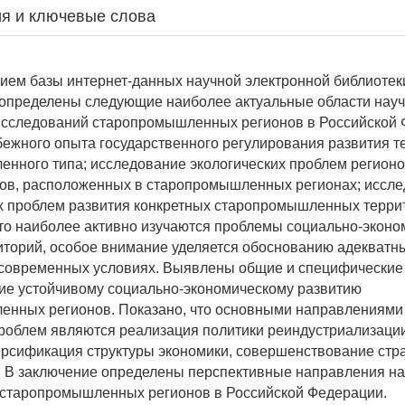
я и ключевые слова
ием базы интернет-данных научной электронной библиотек
определены следующие наиболее актуальные области науч
исследований старопромышленных регионов в Российской 
бежного опыта государственного регулирования развития т
нного типа; исследование экологических проблем регионо
ов, расположенных в старопромышленных регионах; иссл
 проблем развития конкретных старопромышленных терри
то наиболее активно изучаются проблемы социально-эконо
иторий, особое внимание уделяется обоснованию адекватн
 современных условиях. Выявлены общие и специфические
е устойчивому социально-экономическому развитию
енных регионов. Показано, что основными направлениям
облем являются реализация политики реиндустриализации
ерсификация структуры экономики, совершенствование стра
 В заключение определены перспективные направления н
 старопромышленных регионов в Российской Федерации.