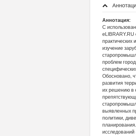
Аннотаци
Аннотация:
С использован
eLIBRARY.RU 
практических 
изучение зару
старопромышле
проблем город
специфических
Обосновано, ч
развития терр
их решению в
препятствующи
старопромышл
выявленных пр
политики, див
планирования.
исследований