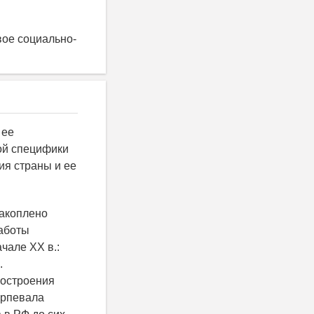
вое социально-
 ее
ой специфики
ия страны и ее
накоплено
работы
чале ХХ в.:
.
построения
ерпевала