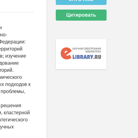
Цитировать
и
но-
Федерации:
ерриторий
в; изучение
едование
торий.
мического
ых подходов к
 проблемы,
и решения
, кластерной
тегического
аучных