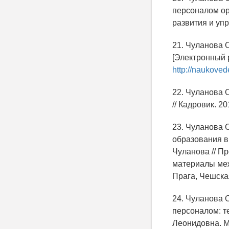
персоналом ор
развития и упр
21. Чуланова 
[Электронный р
http://naukove
22. Чуланова 
// Кадровик. 20
23. Чуланова 
образования в
Чуланова // П
материалы меж
Прага, Чешска
24. Чуланова 
персоналом: те
Леонидовна. М.