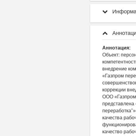
Информац
Аннотаци
Аннотация:
Объект: персо
компетентност
внедрение ком
«Газпром пере
совершенствов
коррекции вне
ООО «Газпром 
представлена
переработка"»
качества рабо
функциониров
качество рабо