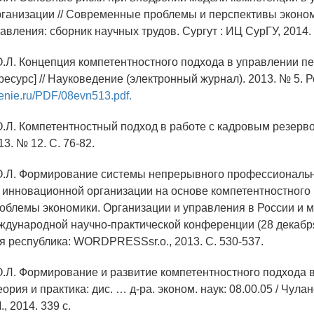
ганизации // Современные проблемы и перспективы эконо
авления: сборник научных трудов. Сургут : ИЦ СурГУ, 2014. 
О.Л. Концепция компетентностного подхода в управлении п
есурс] // Науковедение (электронный журнал). 2013. № 5. 
denie.ru/PDF/08evn513.pdf.
О.Л. Компетентностный подход в работе с кадровым резерв
13. № 12. С. 76-82.
О.Л. Формирование системы непрерывного профессиональ
 инновационной организации на основе компетентностного п
роблемы экономики. Организации и управления в России и м
дународной научно-практической конференции (28 декабря
я республика: WORDPRESSsr.o., 2013. С. 530-537.
О.Л. Формирование и развитие компетентностного подхода в
ория и практика: дис. … д-ра. эконом. наук: 08.00.05 / Чула
, 2014. 339 с.