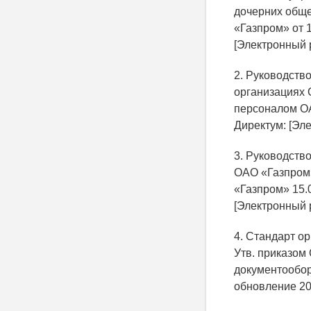
дочерних обще
«Газпром» от 
[Электронный 
2. Руководств
организациях 
персоналом ОА
Директум: [Эл
3. Руководств
ОАО «Газпром»
«Газпром» 15.
[Электронный 
4. Стандарт о
Утв. приказом
документообор
обновление 20