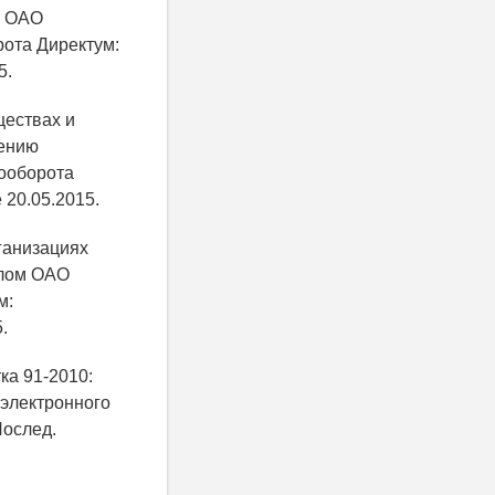
м ОАО
рота Директум:
5.
ществах и
лению
тооборота
20.05.2015.
ганизациях
алом ОАО
м:
.
ка 91-2010:
 электронного
Послед.