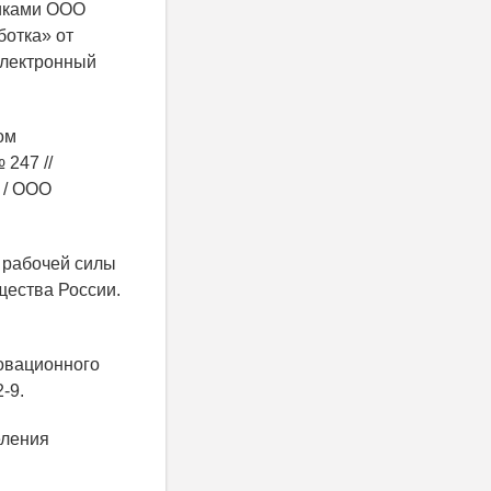
никами ООО
ботка» от
Электронный
ом
 247 //
 / ООО
 рабочей силы
щества России.
овационного
-9.
еления