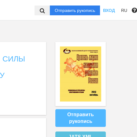
Отправить рукопись
ВХОД
RU
 СИЛЫ
У
М
Отправить
рукопись
JATS XML