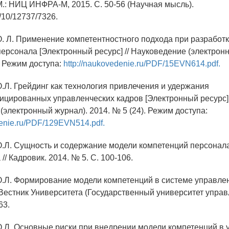
.: НИЦ ИНФРА-М, 2015. С. 50-56 (Научная мысль).
/10/12737/7326.
О. Л. Применение компетентностного подхода при разработ
персонала [Электронный ресурс] // Науковедение (электрон
. Режим доступа:
http://naukovedenie.ru/PDF/15EVN614.pdf.
О.Л. Грейдинг как технология привлечения и удержания
цированных управленческих кадров [Электронный ресурс] 
(электронный журнал). 2014. № 5 (24). Режим доступа:
denie.ru/PDF/129EVN514.pdf.
О.Л. Сущность и содержание модели компетенций персонала
 // Кадровик. 2014. № 5. С. 100-106.
О.Л. Формирование модели компетенций в системе управле
 Вестник Университета (Государственный университет управ
63.
О.Л. Основные риски при внедрении модели компетенций в