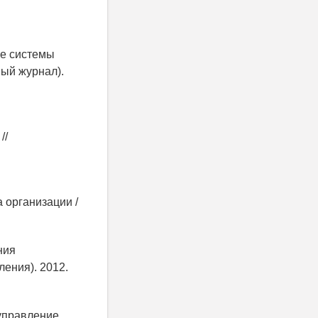
ке системы
ный журнал).
//
 организации /
ния
ления). 2012.
 управление