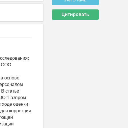
Цитировать
исследования:
м ООО
на основе
персоналом
 В статье
ОО "Газпром
 ходе оценки
 для коррекции
рующей
изации