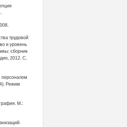
цепция
.
008.
ства трудовой
во и уровень
ивы: сборник
ио, 2012. С.
и персоналом
4). Режим
графия. М.:
анизаций: