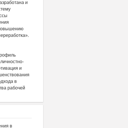
азработана и
стему
ессы
ения
 повышению
переработка».
профиль
 личностно-
отивация и
ршенствования
одхода в
тва рабочей
ения в