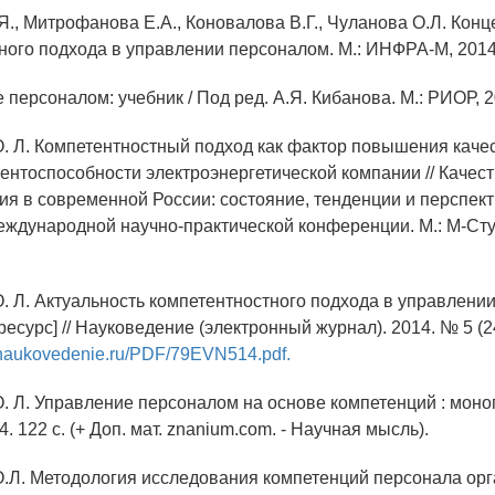
Я., Митрофанова Е.А., Коновалова В.Г., Чуланова О.Л. Кон
ного подхода в управлении персоналом. М.: ИНФРА-М, 2014
 персоналом: учебник / Под ред. А.Я. Кибанова. М.: РИОР, 2
О. Л. Компетентностный подход как фактор повышения каче
рентоспособности электроэнергетической компании // Качест
ия в современной России: состояние, тенденции и перспект
ждународной научно-практической конференции. М.: М-Студ
О. Л. Актуальность компетентностного подхода в управлени
есурс] // Науковедение (электронный журнал). 2014. № 5 (2
//naukovedenie.ru/PDF/79EVN514.pdf.
О. Л. Управление персоналом на основе компетенций : моно
 122 с. (+ Доп. мат. znanium.com. - Научная мысль).
О.Л. Методология исследования компетенций персонала орг