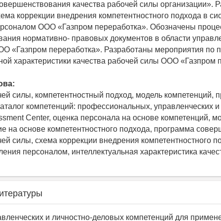
вершенствования качества рабочей силы организации». Р
ема коррекции внедрения компетентностного подхода в си
ерсоналом ООО «Газпром переработка». Обозначены проц
ания нормативно- правовых документов в области управл
ОО «Газпром переработка». Разработаны мероприятия по
ной характеристики качества рабочей силы ООО «Газпром 
ова:
чей силы, компетентностный подход, модель компетенций, 
каталог компетенций: профессиональных, управленческих и
ssment Сenter, оценка персонала на основе компетенций, м
е на основе компетентностного подхода, программа сове
чей силы, схема коррекции внедрения компетентностного п
ления персоналом, интеллектуальная характеристика качес
итературы
равленческих и личностно-деловых компетенций для примен