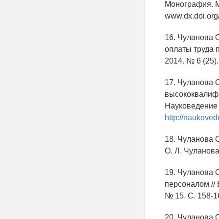
Монография. М
www.dx.doi.org
16. Чуланова 
оплаты труда 
2014. № 6 (25)
17. Чуланова 
высококвалифи
Науковедение 
http://naukove
18. Чуланова 
О. Л. Чуланова
19. Чуланова 
персоналом //
№ 15. С. 158-1
20. Чуланова 