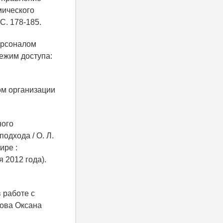
мического
С. 178-185.
ерсоналом
Режим доступа:
ом организации
ного
одхода / О. Л.
ире :
 2012 года).
 работе с
нова Оксана