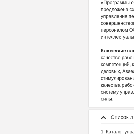
«Программы со
предложена сх
управления п
совершенствов
персоналом О
интеллектуаль
Ключевые сл
качество рабо
компетенций, 
деловых, Asse
стимулировани
качества рабо
систему управ
силы.
Список л
1. Каталог уп