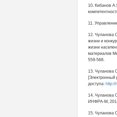
10. Кибанов А.
компетентност
11. Управление
12. Чуланова 
жизни и конку
жизни населен
материалов Ме
559-568.
13. Чуланова 
[Электронный р
доступа:
http:
14. Чуланова 
ИНФРА-М, 2014.
15. Чуланова 