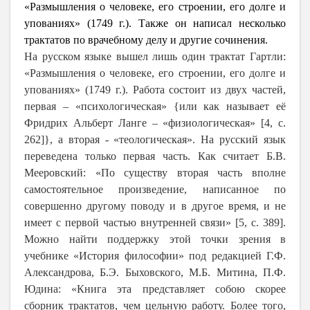
«Размышления о человеке, его строении, его долге и
упованиях» (1749 г.). Также он написал несколько
трактатов по врачебному делу и другие сочинения.
На русском языке вышел лишь один трактат Гартли:
«Размышления о человеке, его строении, его долге и
упованиях» (1749 г.). Работа состоит из двух частей,
первая – «психологическая» {или как называет её
Фридрих Альберт Ланге – «физиологическая» [4, с.
262]}, а вторая - «теологическая». На русский язык
переведена только первая часть. Как считает Б.В.
Мееровский: «По существу вторая часть вполне
самостоятельное произведение, написанное по
совершенно другому поводу и в другое время, и не
имеет с первой частью внутренней связи» [5, с. 389].
Можно найти поддержку этой точки зрения в
учебнике «История философии» под редакцией Г.Ф.
Александрова, Б.Э. Быховского, М.Б. Митина, П.Ф.
Юдина: «Книга эта представляет собою скорее
сборник трактатов, чем цельную работу. Более того,