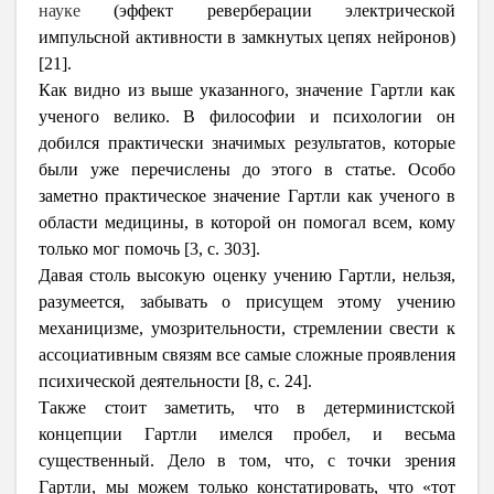
науке
(эффект реверберации электрической
импульсной активности в замкнутых цепях нейронов)
[21].
Как видно из выше указанного, значение Гартли как
ученого велико. В философии и психологии он
добился практически значимых результатов, которые
были уже перечислены до этого в статье. Особо
заметно практическое значение Гартли как ученого в
области медицины, в которой он помогал всем, кому
только мог помочь [3, c. 303].
Давая столь высокую оценку учению Гартли, нельзя,
разумеется, забывать о присущем этому учению
механицизме, умозрительности, стремлении свести к
ассоциативным связям все самые сложные проявления
психической деятельности [8, с. 24].
Также стоит заметить, что в детерминистской
концепции Гартли имелся пробел, и весьма
существенный. Дело в том, что, с точки зрения
Гартли, мы можем только констатировать, что «тот