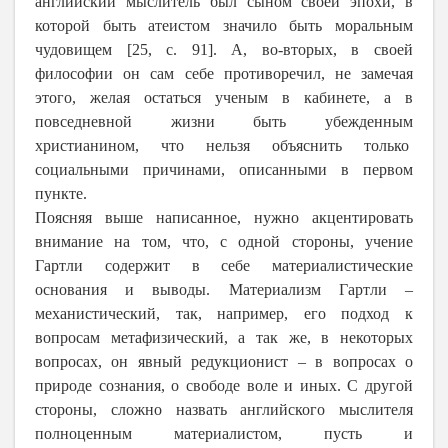
английский мыслитель был сыном своей эпохи, в
которой быть атеистом значило быть моральным
чудовищем [25, с. 91]. А, во-вторых, в своей
философии он сам себе противоречил, не замечая
этого, желая остаться ученым в кабинете, а в
повседневной жизни быть убежденным
христианином, что нельзя объяснить только
социальными причинами, описанными в первом
пункте.
Поясняя выше написанное, нужно акцентировать
внимание на том, что, с одной стороны, учение
Гартли содержит в себе материалистические
основания и выводы. Материализм Гартли –
механистический, так, например, его подход к
вопросам метафизический, а так же, в некоторых
вопросах, он явный редукционист – в вопросах о
природе сознания, о свободе воле и иных. С другой
стороны, сложно назвать английского мыслителя
полноценным материалистом, пусть и