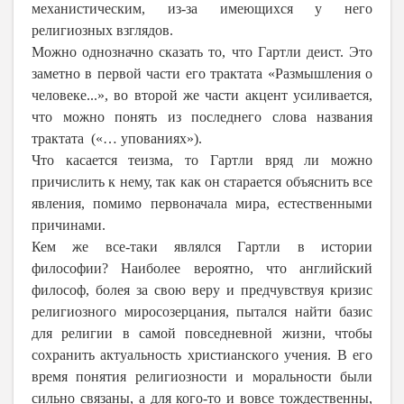
механистическим, из-за имеющихся у него
религиозных взглядов.
Можно однозначно сказать то, что Гартли деист. Это
заметно в первой части его трактата «Размышления о
человеке...», во второй же части акцент усиливается,
что можно понять из последнего слова названия
трактата («… упованиях»).
Что касается теизма, то Гартли вряд ли можно
причислить к нему, так как он старается объяснить все
явления, помимо первоначала мира, естественными
причинами.
Кем же все-таки являлся Гартли в истории
философии? Наиболее вероятно, что английский
философ, болея за свою веру и предчувствуя кризис
религиозного миросозерцания, пытался найти базис
для религии в самой повседневной жизни, чтобы
сохранить актуальность христианского учения. В его
время понятия религиозности и моральности были
сильно связаны, а для кого-то и вовсе тождественны,