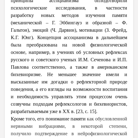
принципы ассоцианизма оплодотворили
психологические исследования, в частности
разработку новых методов изучения памяти
(механической – Г. Эббингауз и образной – Ф.
Гальтон), эмоций (Ч. Дарвин), мотивации (З. Фрейд,
К.Г. Юнг). Концепция ассоцианизма в дальнейшем
была преобразована на новой физиологической
основе, например, в учениях об условных рефлексах
русского и советского ученых И.М. Сеченова и И.П.
Павлова соответственно, а также в американском
бихевиоризме. Не меньшее значение имели и
высказанные им догадки о рефлекторной природе
поведения, а его взгляды на возможности воспитания
и необходимость управлять этим процессом очень
созвучны подходам рефлексологов и бихевиористов,
разрабатываемым уже в XX в. [23, с. 15].
Кроме того, его понимание памяти
как обусловленной
нервными вибрациями, в некоторой степени,
получило подтверждение в нейрофизиологической