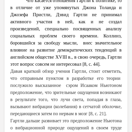
Что касается отношения Гартли к политике, то
в отличие от уже упомянутых Джона Толанда и
Джозефа Пристли, Дэвид Гартли не принимал
активного участия в ней, как и не создал
произведений, специально посвященных анализу
социальных проблем своего времени. Коллинз,
боровшийся за свободу мысли, внес значительное
влияние на развитие демократических тенденций в
английском обществе XVIII в., в свою очередь, Гартли
этот вопрос совсем не интересовал [8, c. 44].
Давая краткий обзор учения Гартли, стоит отметить,
что отправным пунктом в разработке его теории
послужило высказанное сэром Исааком Ньютоном
предположение, что зрительные ощущения возникают
в результате того, что лучи света, попадая в глаза,
вызывают вибрации (колебания) в сетчатой оболочке,
передающиеся затем по нервам в мозг [8, c. 21].
Гартли дальше развивает это предположение Ньютона
о вибрационной природе ощущений в своем труде