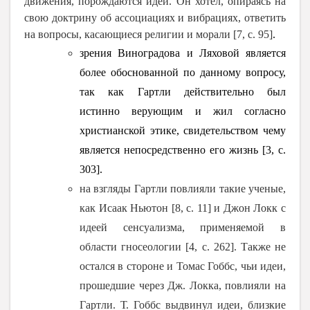
движения, порождаются идеи. Он хотел, опираясь на
свою доктрину об ассоциациях и вибрациях, ответить
на вопросы, касающиеся религии и морали [7, c. 95]
.
зрения Виноградова и Ляховой является
более обоснованной по данному вопросу,
так как Гартли действительно был
истинно верующим и жил согласно
христианской этике, свидетельством чему
является непосредственно его жизнь [3, с.
303].
на взгляды Гартли повлияли такие ученые,
как
Исаак Ньютон [8, c. 11] и Джон Локк с
идеей сенсуализма, применяемой в
области гносеологии [4, c. 262]. Также не
остался в стороне и Томас Гоббс, чьи идеи,
прошедшие через Дж. Локка, повлияли на
Гартли. Т. Гоббс выдвинул идеи, близкие