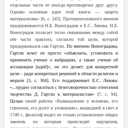
отдельные части ее иногда противоречат друг другу.
Однако основная идея этой книги — защита
материализма» [6, c. 245]. Противоположного мнения
придерживаются Н.Б. Виноградов и Е.С. Ляхова. Н.Б.
Виноградов полагает тесно связанными между собой
обе части трактата, согласно той цели, которой
придерживался сам Гартли
.
По мнению Виноградова,
Гартли хочет не просто «объяснить, установить и
применить учение о вибрациях, а также учение об
ассоциации [идей]», он это делает для конкретной
цели – ради конкретных решений в области религии и
морали [3,
c
. 304]. Его поддерживает Е.С. Ляхова:
«...трудно согласиться с безоговорочностью отнесения
творчества Д. Гартли к материалистам» [
7, c. 94]
.
Целью с
воей работы «Размышление о человеке, его
строении, его долге и упованиях», вышедшей в свет в
1749 г., философ видел не только установление общих
законов, по которым происходят ощущения,