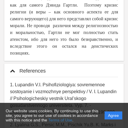
как для самого Дэвида Гартли. Поэтому кризис
религии (и веры – как основного аспекта ее для
самого верующего) для него представлял собой кризис
морали. Не проводя различия между религиозностью
и моральностью, Гартли не мог полностью стать
атеистом, ибо для него это было безнравственно, и
вследствие этого он остался на деистических
позициях.
References
1. Lupandin V.I. Psihofiziologiya: sovremennoe
sostoyanie i vozmozhnye perspektivy / V. I. Lupandin
// Psihologicheskiy vestnik Ural'skogo
gosudarstvennogo universiteta. Vyp. 7. -
Our website uses cookies. By continuing to use this
Ekaterinburg: [Izd-vo Ural. un-ta], 2009. - S. 199-209.
site, you agree to our use of cookies in accordance
Agree
with this notice and the
Terms of Use
.
2. Lyalina G.S., Persic M.M., Pischik Yu.B. K. Marks i