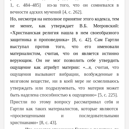
1, с. 484–485] из-за того, что он сомневался в
вечности адских мучений [4, c. 262].
Но, несмотря на неполное принятие этого кодекса, тем
не менее, как утверждает В.Б. Мееровский:
«Христианская религия нашла в нем своеобразного
защитника и проповедника» [8, c. 42]. Сам Гартли
выступал против того, что его именовали
материалистом, считая, что он является истинно
верующим. Он не мог позволить себе утвердить
ощущение как атрибут материи: «
...я, считая, что
ощущения вызывают вибрации, возбужденные в
мозговом веществе, ни в коей мере не осмеливаюсь
утверждать или подразумевать, что материя может
быть наделена способностью к ощущению» [5, c. 225].
Пристли по этому вопросу рассматривал себя и
Гартли как таких материалистов, которые являются
«просвещенными и последовательными
христианами» [8, c. 43].