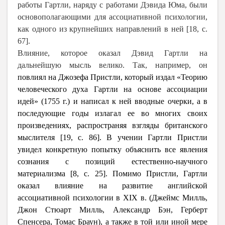
работы Гартли, наряду с работами Дэвида Юма, были
основополагающими для ассоциативной психологии,
как одного из крупнейших направлений в ней [18, c.
67].
Влияние, которое оказал Дэвид Гартли на
дальнейшую мысль велико. Так, например, он
повлиял на Джозефа Пристли, который издал
«Теорию
человеческого духа Гартли на основе
ассоциации
идей» (1755 г.) и написал к ней вводные очерки, а в
последующие годы излагал ее во многих своих
произведениях, распространяя взгляды британского
мыслителя [19, с. 86].
В учении Гартли Пристли
увидел конкретную попытку объяснить все явления
сознания с позиций естественно-научного
материализма [8, с. 25]. Помимо Пристли, Гартли
оказал влияние на развитие английской
ассоциативной психологии в XIX в. (Джеймс Милль,
Джон Стюарт Милль, Александр Бэн, Герберт
Спенсера, Томас Браун), а также в той или иной мере