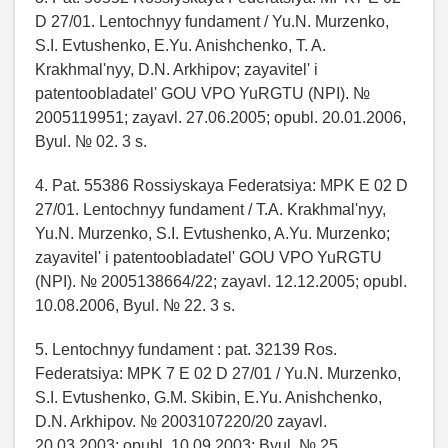
D 27/01. Lentochnyy fundament / Yu.N. Murzenko,
S.I. Evtushenko, E.Yu. Anishchenko, T. A.
Krakhmal'nyy, D.N. Arkhipov; zayavitel' i
patentoobladatel' GOU VPO YuRGTU (NPI). №
2005119951; zayavl. 27.06.2005; opubl. 20.01.2006,
Byul. № 02. 3 s.
4. Pat. 55386 Rossiyskaya Federatsiya: MPK E 02 D
27/01. Lentochnyy fundament / T.A. Krakhmal'nyy,
Yu.N. Murzenko, S.I. Evtushenko, A.Yu. Murzenko;
zayavitel' i patentoobladatel' GOU VPO YuRGTU
(NPI). № 2005138664/22; zayavl. 12.12.2005; opubl.
10.08.2006, Byul. № 22. 3 s.
5. Lentochnyy fundament : pat. 32139 Ros.
Federatsiya: MPK 7 E 02 D 27/01 / Yu.N. Murzenko,
S.I. Evtushenko, G.M. Skibin, E.Yu. Anishchenko,
D.N. Arkhipov. № 2003107220/20 zayavl.
20.03.2003; opubl. 10.09.2003; Byul. № 25.