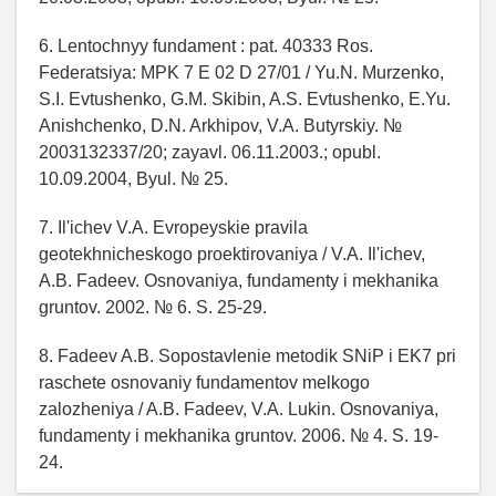
6. Lentochnyy fundament : pat. 40333 Ros.
Federatsiya: MPK 7 E 02 D 27/01 / Yu.N. Murzenko,
S.I. Evtushenko, G.M. Skibin, A.S. Evtushenko, E.Yu.
Anishchenko, D.N. Arkhipov, V.A. Butyrskiy. №
2003132337/20; zayavl. 06.11.2003.; opubl.
10.09.2004, Byul. № 25.
7. Il'ichev V.A. Evropeyskie pravila
geotekhnicheskogo proektirovaniya / V.A. Il'ichev,
A.B. Fadeev. Osnovaniya, fundamenty i mekhanika
gruntov. 2002. № 6. S. 25-29.
8. Fadeev A.B. Sopostavlenie metodik SNiP i EK7 pri
raschete osnovaniy fundamentov melkogo
zalozheniya / A.B. Fadeev, V.A. Lukin. Osnovaniya,
fundamenty i mekhanika gruntov. 2006. № 4. S. 19-
24.