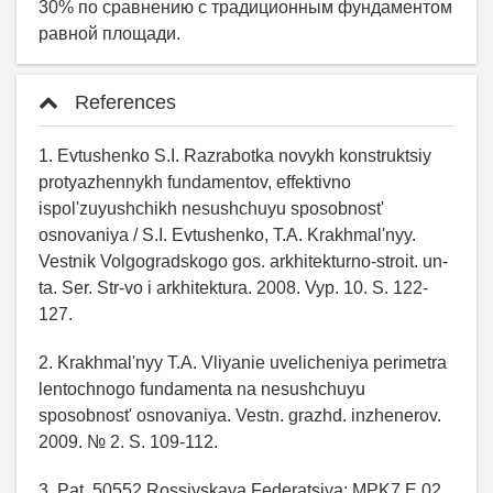
30% по сравнению с традиционным фундаментом
равной площади.
References
1. Evtushenko S.I. Razrabotka novykh konstruktsiy
protyazhennykh fundamentov, effektivno
ispol'zuyushchikh nesushchuyu sposobnost'
osnovaniya / S.I. Evtushenko, T.A. Krakhmal'nyy.
Vestnik Volgogradskogo gos. arkhitekturno-stroit. un-
ta. Ser. Str-vo i arkhitektura. 2008. Vyp. 10. S. 122-
127.
2. Krakhmal'nyy T.A. Vliyanie uvelicheniya perimetra
lentochnogo fundamenta na nesushchuyu
sposobnost' osnovaniya. Vestn. grazhd. inzhenerov.
2009. № 2. S. 109-112.
3. Pat. 50552 Rossiyskaya Federatsiya: MPK7 E 02