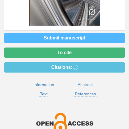
Submit manuscript
To cite
Citations:
Information
Abstract
Text
References