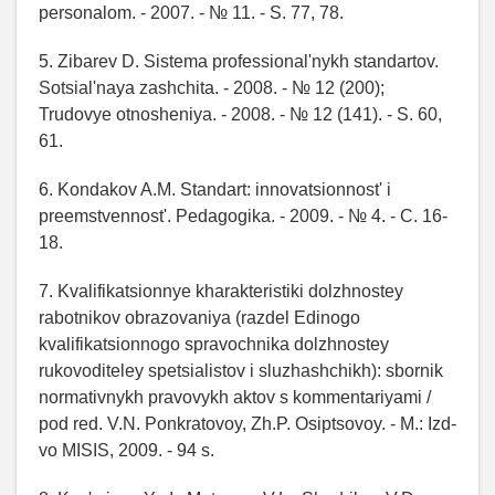
personalom. - 2007. - № 11. - S. 77, 78.
5. Zibarev D. Sistema professional'nykh standartov.
Sotsial'naya zashchita. - 2008. - № 12 (200);
Trudovye otnosheniya. - 2008. - № 12 (141). - S. 60,
61.
6. Kondakov A.M. Standart: innovatsionnost' i
preemstvennost'. Pedagogika. - 2009. - № 4. - C. 16-
18.
7. Kvalifikatsionnye kharakteristiki dolzhnostey
rabotnikov obrazovaniya (razdel Edinogo
kvalifikatsionnogo spravochnika dolzhnostey
rukovoditeley spetsialistov i sluzhashchikh): sbornik
normativnykh pravovykh aktov s kommentariyami /
pod red. V.N. Ponkratovoy, Zh.P. Osiptsovoy. - M.: Izd-
vo MISIS, 2009. - 94 s.