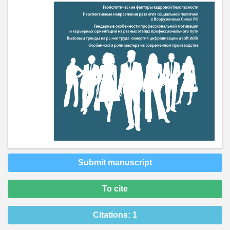
Submit manuscript
To cite
Citations:
1