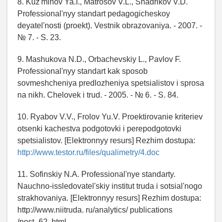
8. Kuz'minov Ya.I., Matrosov V.L., Shadrikov V.D.
Professional'nyy standart pedagogicheskoy
deyatel'nosti (proekt). Vestnik obrazovaniya. - 2007. -
№ 7. - S. 23.
9. Mashukova N.D., Orbachevskiy L., Pavlov F.
Professional'nyy standart kak sposob
sovmeshcheniya predlozheniya spetsialistov i sprosa
na nikh. Chelovek i trud. - 2005. - № 6. - S. 84.
10. Ryabov V.V., Frolov Yu.V. Proektirovanie kriteriev
otsenki kachestva podgotovki i perepodgotovki
spetsialistov. [Elektronnyy resurs] Rezhim dostupa:
http://www.testor.ru/files/qualimetry/4.doc
11. Sofinskiy N.A. Professional'nye standarty.
Nauchno-issledovatel'skiy institut truda i sotsial'nogo
strakhovaniya. [Elektronnyy resurs] Rezhim dostupa:
http://www.niitruda. ru/analytics/ publications
/post_62. html