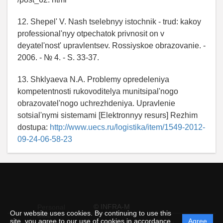
12. Shepel' V. Nash tselebnyy istochnik - trud: kakoy
professional'nyy otpechatok privnosit on v
deyatel'nost' upravlentsev. Rossiyskoe obrazovanie. -
2006. - № 4. - S. 33-37.
13. Shklyaeva N.A. Problemy opredeleniya
kompetentnosti rukovoditelya munitsipal'nogo
obrazovatel'nogo uchrezhdeniya. Upravlenie
sotsial'nymi sistemami [Elektronnyy resurs] Rezhim
dostupa:
http://www.uecs.ru/logistika/item/1549-2012-
09-24-06-58-23
© INFRA-M
Personal
Our website uses cookies. By continuing to use this
data
site, you agree to our use of cookies in accordance
Agree