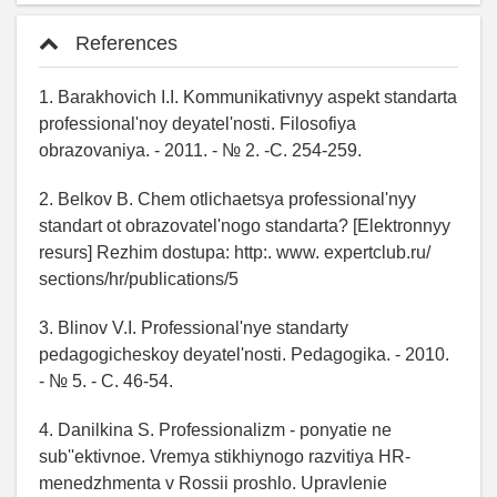
References
1. Barakhovich I.I. Kommunikativnyy aspekt standarta
professional'noy deyatel'nosti. Filosofiya
obrazovaniya. - 2011. - № 2. -C. 254-259.
2. Belkov B. Chem otlichaetsya professional'nyy
standart ot obrazovatel'nogo standarta? [Elektronnyy
resurs] Rezhim dostupa: http:. www. expertclub.ru/
sections/hr/publications/5
3. Blinov V.I. Professional'nye standarty
pedagogicheskoy deyatel'nosti. Pedagogika. - 2010.
- № 5. - C. 46-54.
4. Danilkina S. Professionalizm - ponyatie ne
sub''ektivnoe. Vremya stikhiynogo razvitiya HR-
menedzhmenta v Rossii proshlo. Upravlenie