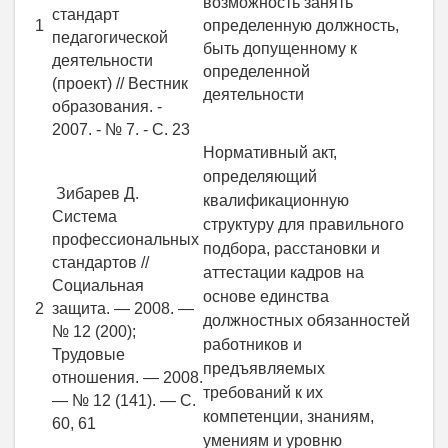
возможность занять
стандарт
1
определенную должность,
педагогической
быть допущенному к
деятельности
определенной
(проект) // Вестник
деятельности
образования. -
2007. - № 7. - С. 23
Нормативный акт,
определяющий
Зибарев Д.
квалификационную
Система
структуру для правильного
профессиональных
подбора, расстановки и
стандартов //
аттестации кадров на
Социальная
основе единства
2
защита. — 2008. —
должностных обязанностей
№ 12 (200);
работников и
Трудовые
предъявляемых
отношения. — 2008.
требований к их
— № 12 (141). — С.
компетенции, знаниям,
60, 61
умениям и уровню